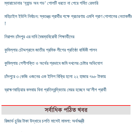
ম্যারাডোনার ‘হ্যান্ড অব গড’ গোলটি ধরতে না পেরে গর্বিত রেফারি
মহিচাইল ইউপি নির্বাচন: স্বতন্ত্র প্রার্থীর পক্ষে প্রচারণায় এমপি প্রাণ গোপালের নেতাকর্মী
!
নিরাপদ চাঁদপুর এর দাবি বৈষম্যবিরোধী শিক্ষার্থীদের
কুমিল্লার চৌদ্দগ্রামে জাতীয় শ্রমিক লীগের প্রতিষ্ঠা বার্ষিকী পালন
কুমিল্লায় পেশীশক্তি ও অর্থের প্রভাবে জমি দখলের চেষ্টার অভিযোগ
চাঁদপুরে ৩ কেজি ওজনের এক ইলিশ বিক্রি হলো ২২ হাজার ৭৯৮ টাকায়
ব্রাহ্মণবাড়িয়ার কসবায় বিনা প্রতিদ্বন্দ্বিতায় মেয়র হচ্ছেন আ’লীগ প্রার্থী
সর্বাধিক পঠিত খবর
রিজার্ভ চুরির টাকা উদ্ধারে চলতি মাসেই মামলা: অর্থমন্ত্রী