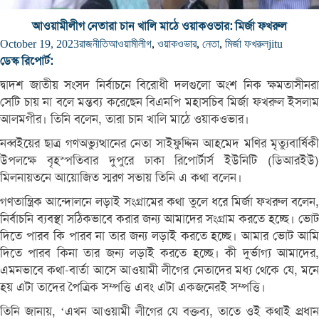
আওয়ামীলীগ নেতারা চান খালি মাঠে ওয়াকওভার: মির্জা ফখরুল
October 19, 2023
রাজনীতি
আওয়ামীলীগ
,
ওয়াকওভার
,
নেতা
,
মির্জা ফখরুল
jitu
ডেস্ক রিপোর্ট:
দ্বাদশ জাতীয় সংসদ নির্বাচনে বিরোধী দলগুলো অংশ নিক ক্ষমতাসীনরা
সেটি চায় না বলে মন্তব্য করেছেন বিএনপি মহাসচিব মির্জা ফখরুল ইসলাম
আলমগীর। তিনি বলেন, তারা চান খালি মাঠে ওয়াকওভার।
নব্বইয়ের ছাত্র গণঅভ্যুত্থানের নেতা সাইফুদ্দিন আহমেদ মণির মৃত্যুবার্ষিকী
উপলক্ষে বৃহস্পতিবার দুপুরে ঢাকা রিপোর্টার্স ইউনিটি (ডিআরইউ)
মিলনায়তনে আয়োজিত স্মরণ সভায় তিনি এ কথা বলেন।
গণতান্ত্রিক আন্দোলনে লড়াই সংগ্রামের কথা তুলে ধরে মির্জা ফখরুল বলেন,
নির্বাচনি ব্যবস্থা সঠিকভাবে করার জন্য আমাদের সংগ্রাম করতে হচ্ছে। ভোট
দিতে পারব কি পারব না তার জন্য লড়াই করতে হচ্ছে। আমার ভোট আমি
দিতে পারব কিনা তার জন্য লড়াই করতে হচ্ছে। কী দুর্ভাগ্য আমাদের,
এমনভাবে কথা-বার্তা আসে আওয়ামী লীগের নেতাদের মধ্য থেকে যে, মনে
হয় এটা তাদের পৈত্রিক সম্পত্তি এবং এটা একজনেরই সম্পত্তি।
তিনি জানায়, ‘এখন আওয়ামী লীগের যে বক্তব্য, তাতে ওই কথাই প্রধান