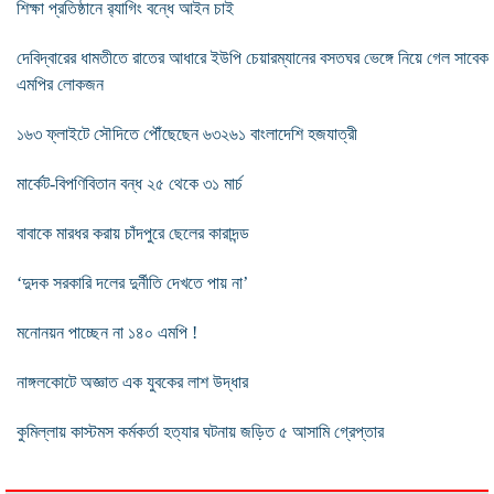
শিক্ষা প্রতিষ্ঠানে র‍্যাগিং বন্ধে আইন চাই
দেবিদ্বারের ধামতীতে রাতের আধারে ইউপি চেয়ারম্যানের বসতঘর ভেঙ্গে নিয়ে গেল সাবেক
এমপির লোকজন
১৬৩ ফ্লাইটে সৌদিতে পৌঁছেছেন ৬৩২৬১ বাংলাদেশি হজযাত্রী
মার্কেট-বিপণিবিতান বন্ধ ২৫ থেকে ৩১ মার্চ
বাবাকে মারধর করায় চাঁদপুরে ছেলের কারাদন্ড
‘দুদক সরকারি দলের দুর্নীতি দেখতে পায় না’
মনোনয়ন পাচ্ছেন না ১৪০ এমপি !
নাঙ্গলকোটে অজ্ঞাত এক যুবকের লাশ উদ্ধার
কুমিল্লায় কাস্টমস কর্মকর্তা হত্যার ঘটনায় জড়িত ৫ আসামি গ্রেপ্তার