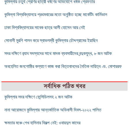
কুমিল্লায় চতুর্থ শ্রেণির ছাত্রী ধর্ষণের অভিযোগে ধর্ষক গ্রেফতার
কুমিল্লা বিশ্ববিদ্যালয়ে প্রথমবারের মতো অনুষ্ঠিত হচ্ছে মার্কেটিং কার্নিভাল
ঢাকা বিশ্ববিদ্যালয়ের সাবেক ছাত্র আলী হোসেন আর নেই
সোনালী মুরগি পালন করে স্বাভলম্বী কুমিল্লার চৌদ্দগ্রামের ইয়াছিন
সদর দক্ষিণে র‌্যাব সদস্যদের সাথে মাদক ব্যবসায়ীদের বন্দুকযুদ্ধ, ৮ জন আটক
অবহেলিত জনগোষ্ঠির কল্যাণে কাজ করা বিত্তবানদের নৈতিক দায়িত্ব -ড. মোশাররফ
সর্বাধিক পঠিত খবর
কুমিল্লার সদর দক্ষিণে ফেন্সিডিলসহ ২ জন আটক
নানা আয়োজনে কুমিল্লায় আন্তর্জাতিক অভিবাসী দিবস-২০২২ পালিত
ক্ষমতার মঞ্চে শেখ হাসিনার বিকল্প নেই: ওবায়দুল কাদের