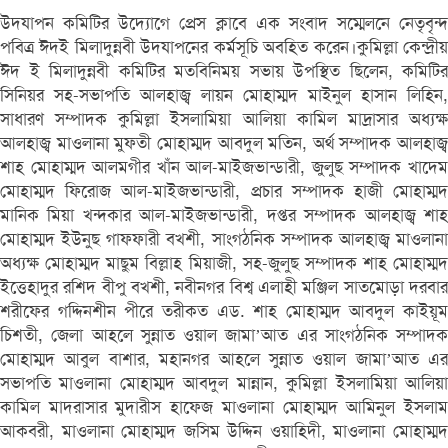
উদযাপন কমিটির উদ্যোগে প্রেস ক্লাবে এক সংবাদ সম্মেলনে নেতৃবৃন্দ
পবিত্র ঈদই মিলাদুন্নবী উদযাপনের কর্মসূচি অবহিত করেন।কুমিল্লা কেন্দ্রীয়
ঈদ ই মিলাদুন্নবী কমিটির মতবিনিময় সভায় উপস্থিত ছিলেন, কমিটির
সিনিয়র সহ-সভাপতি আলহাজ্ব লায়ন মোহাম্মদ মাইনুল হাসান লিহিন,
সাধারণ সম্পাদক কুমিল্লা ইসলামিয়া আলিয়া কামিল মাদ্রাসার অধ্যক্ষ
আলহাজ্ব মাওলানা মুফতী মোহাম্মদ আবদুল মতিন, অর্থ সম্পাদক আলহাজ্ব
শাহ মোহাম্মদ আলমগীর খাঁন আল-মাইজভান্ডারী, জুলুছ সম্পাদক খাদেম
মোহাম্মদ ফিরোজ আল-মাইজভান্ডারী, প্রচার সম্পাদক হাজী মোহাম্মদ
মানিক মিয়া খন্দকার আল-মাইজভান্ডারী, দপ্তর সম্পাদক আলহাজ্ব শাহ
মোহাম্মদ ইউনুছ গাফ্ফারী বখ্শী, সাংগঠনিক সম্পাদক আলহাজ্ব মাওলানা
অধ্যক্ষ মোহাম্মদ মাছুম বিল্লাহ মিয়াজী, সহ-জুলুছ সম্পাদক শাহ মোহাম্মদ
ইত্তেহাদুর রশিদ বীপু বখ্শী, নবীনগর বিশ্ব এলাহী মঞ্জিল সাতমোড়া দরবার
শরীফের গদ্দিনশীন পীরে তরীকত এড. শাহ মোহাম্মদ আবদুল কাইয়ূম
চিশতী, জেলা আহলে সুন্নাত ওয়াল জামা’আত এর সাংগঠনিক সম্পাদক
মোহাম্মদ আবুল বাশার, মহানগর আহলে সুন্নাত ওয়াল জামা’আত এর
সভাপতি মাওলানা মোহাম্মদ আবদুল মান্নান, কুমিল্লা ইসলামিয়া আলিয়া
কামিল মাদরাসার মুদারীস হাফেজ মাওলানা মোহাম্মদ আমিনুল ইসলাম
আকবরী, মাওলানা মোহাম্মদ জসিম উদ্দিন ওয়াহিদী, মাওলানা মোহাম্মদ