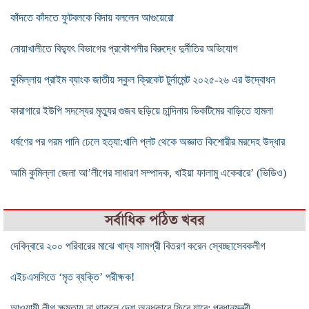
কাঁদতে কাঁদতে ফুটবলকে বিদায় বললেন আগুয়েরো
নোয়াখালীতে বিদ্যুৎ বিভাগের প্রকৌশলীর বিরুদ্ধে দুর্নীতির অভিযোগ
কুমিল্লায় প্রাইম ব্যাংক জাতীয় স্কুল ক্রিকেট টুর্নামেন্ট ২০২৫-২৬ এর উদ্বোধন
কারাগারে ইউপি সদস্যের মৃত্যুর গুজব ছড়িয়ে চান্দিনায় ভিকটিমের বাড়িতে হামলা
ধর্ষণের পর গরম পানি ঢেলে হত্যা:খালি প্লট থেকে অজ্ঞাত কিশোরীর মরদেহ উদ্ধার
আমি কুমিল্লা জেলা আ’লীগের সাধারণ সম্পাদক, খাইয়া ফালামু একেবারে’ (ভিডিও)
সর্বাধিক পঠিত খবর
দেবিদ্বারে ২০০ পরিবারের মাঝে খাদ্য সামগ্রী বিতরণ করেন স্বেচ্ছাসেবকলীগ
এইচএসসিতে ‘মৃত ব্যক্তি’ পরীক্ষক!
আওয়ামী লীগ ক্ষমতায় না থাকলে দেশ অন্ধকারে ফিরে যাবে: প্রধানমন্ত্রী