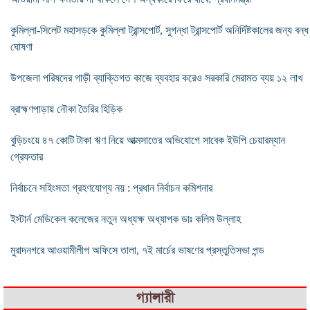
কুমিল্লা-সিলেট মহাসড়কে কুমিল্লা ট্রান্সপোর্ট, সুগন্ধা ট্রান্সপোর্ট অনির্দিষ্টকালের জন্য বন্ধ
ঘোষণা
উপজেলা পরিষদের গাড়ী ব্যাক্তিগত কাজে ব্যবহার করেও সরকারি মেরামত ব্যয় ১২ লাখ
ব্রাহ্মণপাড়ায় নৌকা তৈরির হিড়িক
বুড়িচংয়ে ৪৭ কোটি টাকা ঋণ নিয়ে আত্মসাতের অভিযোগে সাবেক ইউপি চেয়ারম্যান
গ্রেফতার
নির্বাচনে সহিংসতা গ্রহণযোগ্য নয় : প্রধান নির্বাচন কমিশনার
ইস্টার্ন মেডিকেল কলেজের নতুন অধ্যক্ষ অধ্যাপক ডাঃ কলিম উল্লাহ
মুরাদনগরে আওয়ামীলীগ অফিসে তালা, ৭ই মার্চের ভাষণের প্রস্তুতিসভা পন্ড
গ্যালারী