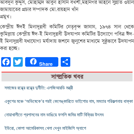
আবদুল কুদ্দুস, মোহাম্মদ আবুল হাসান বখ্শী,মহানগর আহলে সুন্নাত ওয়াল
জামায়াতের প্রচার সম্পাদক মো.রায়হান খাঁন
প্রমুখ।
কেন্দ্রীয় ঈদই মিলাদুন্নবী কমিটির নেতৃবৃন্দ জানান, ১৯৭৪ সাল থেকে
কুমিল্লায় কেন্দ্রীয় ঈদ-ই মিলাদুন্নবী উদযাপন কমিটির উদ্যোগে পবিত্র ঈদ-
ই মিলাদুন্নবী যথাযোগ্য মর্যাদায় জশনে জুলুশের মাধ্যমে সুষ্ঠুভাবে উদযাপন
করা হচ্ছে।
Facebook
Twitter
Share
Share
সাম্প্রতিক খবর
সমাজের রন্ধ্রে রন্ধ্রে দুর্নীতি: এলজিআরডি মন্ত্রী
একুশের মঞ্চে ‘অভিষেকে’র পরই কেলেঙ্কারিতে ভাইপোর নাম, মমতার পরিকল্পনায় ধাক্কা
নোয়াখালীতে প্রশাসনের নাম ভাঙিয়ে ফসলি জমির মাটি বিক্রির উৎসব
ইউরো, কোপা আমেরিকাসহ খেলা দেখুন মাইজিপি অ্যাপে