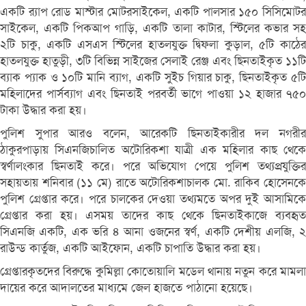
একটি র‍্যাপ রোড মাস্টার মোটরসাইকেল, একটি পালসার ১৫০ সিসিমোটর
সাইকেল, একটি পিকআপ গাড়ি, একটি তালা কাটার, স্টিলের কভার সহ
২টি চাকু, একটি এসএস স্টিলের হাতলযুক্ত দ্বিফলা কুড়াল, ৫টি কাঠের
হাতলযুক্ত হাতুড়ী, ৩টি বিভিন্ন সাইজের সেলাই রেঞ্জ এবং ছিনতাইকৃত ১১টি
ব্যাক প্যাক ও ১০টি মানি ব্যাগ, একটি সুইচ গিয়ার চাকু, ছিনতাইকৃত ৫টি
মহিলাদের পার্সব্যাগ এবং ছিনতাই পরবর্তী ভাগে পাওয়া ১২ হাজার ৭৫০
টাকা উদ্ধার করা হয়।
পুলিশ সুপার আরও বলেন, আরেকটি ছিনতাইকারীর দল নগরীর
ঠাকুরপাড়ায় সিএনজিচালিত অটোরিকশা যাত্রী এক মহিলার কাছ থেকে
স্বর্ণালংকার ছিনতাই করে। পরে অভিযোগ পেয়ে পুলিশ তথ্যপ্রযুক্তির
সহায়তায় শনিবার (১১ মে) রাতে অটোরিকশাচালক মো. রাকিব হোসেনকে
পুলিশ গ্রেপ্তার করে। পরে চালকের দেওয়া তথ্যমতে অপর দুই আসামিকে
গ্রেপ্তার করা হয়। এসময় তাদের কাছ থেকে ছিনতাইকাজে ব্যবহৃত
সিএনজি একটি, এক ভরি ৪ আনা ওজনের স্বর্ণ, একটি দেশীয় এলজি, ২
রাউন্ড কার্তুজ, একটি আইফোন, একটি চাপাতি উদ্ধার করা হয়।
গ্রেপ্তারকৃতদের বিরুদ্ধে কুমিল্লা কোতোয়ালি মডেল থানায় নতুন করে মামলা
দায়ের করে আদালতের মাধ্যমে জেল হাজতে পাঠানো হয়েছে।