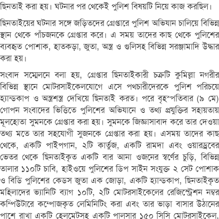
ছিনতাই করা হয়। ঘটনার পর থেকেই পুলিশ বিষয়টি নিয়ে কাজ করছিল।
ছিনতাইয়ের ঘটনার সঙ্গে জড়িতদের গ্রেপ্তারে পুলিশ অভিযান চালিয়ে বিভিন্ন
স্থান থেকে পাঁচজনকে গ্রেপ্তার করে। এ সময় তাদের কাছ থেকে পুলিশের
ব্যবহৃত পোশাক, হাতকড়া, জুতা, অস্ত্র ও গুলিসহ বিভিন্ন সরঞ্জামাদি উদ্ধার
করা হয়।
সংবাদ সম্মেলনে বলা হয়, গ্রেপ্তার ছিনতাইকারী চক্রটি কুমিল্লা নগরীর
বিভিন্ন স্থানে মোটরসাইকেলযোগে এসে পথচারীদেরকে পুলিশ পরিচয়ে
হ্যান্ডকাপ ও অস্ত্রশস্ত্র দেখিয়ে ছিনতাই করত। পরে বৃহস্পতিবার (৯ মে)
গোপন সংবাদের ভিত্তিতে পুলিশের অভিযানে ও তথ্য প্রযুক্তির সহায়তায়
মূলহোতা সুমনকে গ্রেপ্তার করা হয়। সুমনকে জিজ্ঞাসাবাদ করে তার দেওয়া
তথ্য মতে তার সহযোগী সুজনকে গ্রেপ্তার করা হয়। এসময় তাদের কাছ
থেকে, একটি পাইপগান, ২টি কার্তুজ, একটি রামদা এবং ওয়ারড্রবের
ভেতর থেকে ছিনতাইকৃত একটি বার আনা ওজনের স্বর্ণের চুড়ি, বিভিন্ন
তালার ১১০টি চাবি, হাইওয়ে পুলিশের ডিপ সাইন সংযুক্ত ২ সেট পোশাক
ও বিডি পুলিশের কেডস জুতা এক জোড়া, একটি হ্যান্ডকাপ, ছিনতাইকৃত
মহিলাদের ভ্যানিটি ব্যাগ ১০টি, ২টি মোটরসাইকেলের রেজিস্ট্রেশন নম্বর
কম্পিউটারে কম্পোজকৃত লেমিনিটিং করা এবং তার ভাড়া বাসার উঠানের
পাশে রাখা একটি হেলমেটসহ একটি পালসার ১৫০ সিসি মোটরসাইকেল,