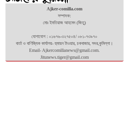
Ajker-comilla.com
সম্পাদক:
মোঃ ইমতিয়াজ আহমেদ (জিতু)
যোগাযোগ : ০১৬৭৬-৩২৭৫০৪/ ০৮১-৭৩৯৭০
বার্তা ও বাণিজ্যিক কার্যালয়- হুমায়ন টাওয়ার, চকবাজার, সদর,কুমিল্লা।
Email- Ajkercomillanews@gmail.com.
Jitunews.tiger@gmail.com