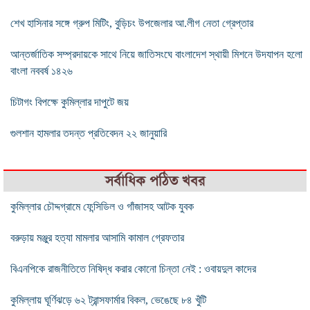
শেখ হাসিনার সঙ্গে গ্রুপ মিটিং, বুড়িচং উপজেলার আ.লীগ নেতা গ্রেপ্তার
আন্তর্জাতিক সম্প্রদায়কে সাথে নিয়ে জাতিসংঘে বাংলাদেশ স্থায়ী মিশনে উদযাপন হলো
বাংলা নববর্ষ ১৪২৬
চিটাগং বিপক্ষে কুমিল্লার দাপুটে জয়
গুলশান হামলার তদন্ত প্রতিবেদন ২২ জানুয়ারি
সর্বাধিক পঠিত খবর
কুমিল্লার চৌদ্দগ্রামে ফেন্সিডিল ও গাঁজাসহ আটক যুবক
বরুড়ায় মঞ্জুর হত্যা মামলার আসামি কামাল গ্রেফতার
বিএনপিকে রাজনীতিতে নিষিদ্ধ করার কোনো চিন্তা নেই : ওবায়দুল কাদের
কুমিল্লায় ঘূর্ণিঝড়ে ৬২ ট্রান্সফার্মার বিকল, ভেঙেছে ৮৪ খুঁটি