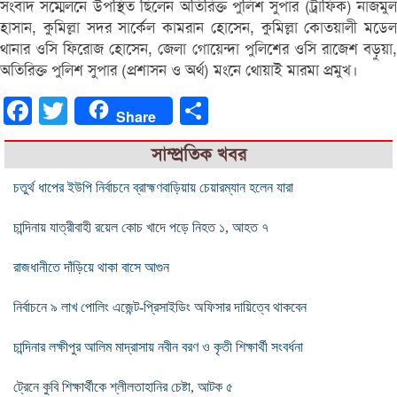
সংবাদ সম্মেলনে উপস্থিত ছিলেন অতিরিক্ত পুলিশ সুপার (ট্রাফিক) নাজমুল
হাসান, কুমিল্লা সদর সার্কেল কামরান হোসেন, কুমিল্লা কোতয়ালী মডেল
থানার ওসি ফিরোজ হোসেন, জেলা গোয়েন্দা পুলিশের ওসি রাজেশ বড়ুয়া,
অতিরিক্ত পুলিশ সুপার (প্রশাসন ও অর্থ) মংনে থোয়াই মারমা প্রমুখ।
Facebook
Twitter
Share
Share
সাম্প্রতিক খবর
চতুর্থ ধাপের ইউপি নির্বাচনে ব্রাহ্মণবাড়িয়ায় চেয়ারম্যান হলেন যারা
চান্দিনায় যাত্রীবাহী রয়েল কোচ খাদে পড়ে নিহত ১, আহত ৭
রাজধানীতে দাঁড়িয়ে থাকা বাসে আগুন
নির্বাচনে ৯ লাখ পোলিং এজেন্ট-প্রিসাইডিং অফিসার দায়িত্বে থাকবেন
চান্দিনার লক্ষীপুর আলিম মাদ্রাসায় নবীন বরণ ও কৃতী শিক্ষার্থী সংবর্ধনা
ট্রেনে কুবি শিক্ষার্থীকে শ্লীলতাহানির চেষ্টা, আটক ৫