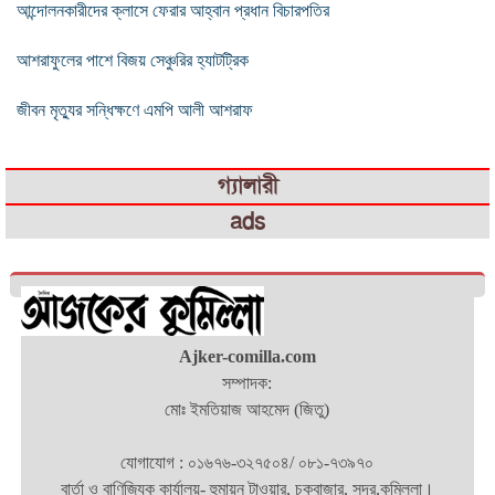
আন্দোলনকারীদের ক্লাসে ফেরার আহ্বান প্রধান বিচারপতির
আশরাফুলের পাশে বিজয় সেঞ্চুরির হ্যাটট্রিক
জীবন মৃত্যুর সন্ধিক্ষণে এমপি আলী আশরাফ
গ্যালারী
ads
Ajker-comilla.com
সম্পাদক:
মোঃ ইমতিয়াজ আহমেদ (জিতু)
যোগাযোগ : ০১৬৭৬-৩২৭৫০৪/ ০৮১-৭৩৯৭০
বার্তা ও বাণিজ্যিক কার্যালয়- হুমায়ন টাওয়ার, চকবাজার, সদর,কুমিল্লা।