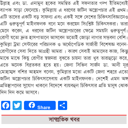
উল্লাহ এবং ডা. এনামুল হকের সমন্বিত এই সফলতার গল্প ইতিমধ্যেই
ব্যাপক সাড়া ফেলেছে। কুমিল্লায় এ ধরণের জটিল অস্ত্রোপচার এই প্রথম।
এটি তাদের একটি বড় সাফল্য এবং একই সঙ্গে দেশের চিকিৎসাবিজ্ঞানেও
এটি গুরুত্বপূর্ণ মাইলফলক বলে মনে করছেন সিংশ্লিষ্ট চিকিৎসকরা। তারা
মেনে করেন, এ ধরনের জটিল অস্ত্রোপচারের ক্ষেত্রে সময়টা গুরুত্বপূর্ণ।
রোগী যতো দ্রুত হাসপাতালে আসবেন ততোই জোড়া লাগার সম্ভবনা বেশি।
কুমিল্লা ট্রমা সেন্টারের পরিচালক ও অর্থোপেডিক সার্জারী বিশেষজ্ঞ বলেন-
রোগীদের সেবা দিতে আগ্রহী আমরা । কারণ সেবাই আমাদের কাজ, কিন্তু
মাঝে মাঝে কিছু রোগীর স্বজনরা বুঝতে চায়না তারা খুব তারাহুড়ো করে,
এতে অনেক বিব্রতকর হতে হয়। জেলা সিভিল সার্জন ডা. আলী নূর
মোহাম্মদ বশির আহমদ বলেন, কুমিল্লার মতো একটি জেলা শহরে এতো
জটিল অস্ত্রোপচার চিকিৎসাসেবায় একটি মাইলফলক। দেশেই এমন অঙ্গ
প্রতিস্থাপনের সুযোগ থাকলে বিদেশে ব্যয়বহুল চিকিৎসার প্রতি মানুষ ঝোক
দিন দিন কমে আসবে।
Facebook
Twitter
Share
Share
সাম্প্রতিক খবর