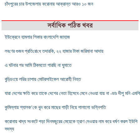
চাঁদপুরের চার উপজেলায় করোনায় আক্রান্ত আরও ১০ জন
সর্বাধিক পঠিত খবর
ইউক্রেনে হামলার শিকার বাংলাদেশি জাহাজ
লব‌ণের গুজব প্র‌তি‌রো‌ধে তদার‌কি, ২২ হাজার টাকা জরিমানা আদায়
এ ঘটনার পর আমি ঠিকমতো পারছি না ঘুমাতে
বুড়িচংয়ে লরির চাপায় মোটরসাইকেল আরোহী নিহত
যারা দেশের ক্ষতি করে তাকে দেশের নেতা হিসেবে মেনে নেওয়া যায় না -ডাঃ দীপু মনি এমপি
কুমিল্লায় শ্যালক’কে খুন করে মাছের গাড়ী নিয়ে পালালো ভগ্নিপতি
করোনায় খাদ্য সংকটে পড়া দিনমজুরের মেয়েকে ত্রাণ দেওয়ার নাম করে ধর্ষণ করল ইউপি
সদস্য