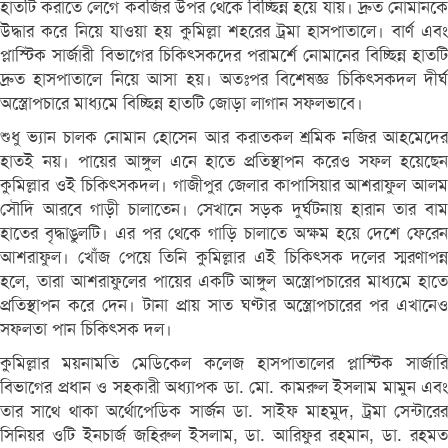
হাতটি করাতে লেগে কবজির উপর থেকে বিচ্ছিন্ন হয়ে যায়। দ্রুত নোমানকে
উদ্ধার করে নিয়ে যাওয়া হয় কুমিল্লা শহরের ট্রমা হাসপাতালে। বার্ণ এবং
প্লাস্টিক সার্জারী বিভাগের চিকিৎসকদের পরামর্শে নোমানের বিচ্ছিন্ন হাতটি
দ্রুত হাসপাতালে নিয়ে আসা হয়। অতঃপর বিশেষজ্ঞ চিকিৎসকদল দীর্ঘ
অস্ত্রোপচারে মাধ্যমে বিচ্ছিন্ন হাতটি জোড়া লাগান সফলভাবে।
শুধু ভ্যান চালক নোমান হোসেন আর করাতকল শ্রমিক নজির আহমেদের
হাতই নয়। পায়ের আঙ্গুল এনে হাতে প্রতিস্থাপন করেও সফল হয়েছেন
কুমিল্লার ওই চিকিৎসকদল। গাজীপুর জেলার কাপাসিয়ার আশরাফুল আলম
সৌদি আরবে গাড়ী চালাতেন। সেখানে সড়ক দুর্ঘটনায় হারান তার বাম
হাতের বৃদ্ধাঙুলটি। এর পর থেকে গাড়ি চালাতে অক্ষম হয়ে দেশে ফেরেন
আশরাফুল। খোঁজ পেয়ে তিনি কুমিল্লার এই চিকিৎসক দলের স্মরণাপন্ন
হলে, তারা আশরাফুলের পায়ের একটি আঙ্গুল অস্ত্রোপচারের মাধ্যমে হাতে
প্রতিস্থাপন করে দেন। টানা প্রায় সাত ঘণ্টার অস্ত্রোপচারের পর এখানেও
সফলতা পান চিকিৎসক দল।
কুমিল্লার ময়নামতি মেডিকেল কলেজ হাসপাতালের প্লাস্টিক সার্জারি
বিভাগের প্রধান ও সহকারী অধ্যাপক ডা. মো. কামরুল ইসলাম মামুন এবং
তার সাথে থাকা অর্থোপেডিক সার্জন ডা. সাইফ মাহমুদ, ট্রমা সেন্টারের
সিনিয়র ওটি ইনচার্জ জহিরুল ইসলাম, ডা. আরিফুর রহমান, ডা. রহমত