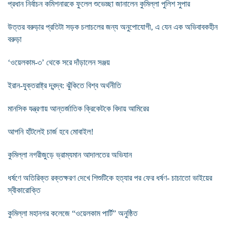
প্রধান নির্বাচন কমিশনারকে ফুলেল শুভেচ্ছা জানালেন কুমিল্লা পুলিশ সুপার
উত্তর বরুড়ার প্রতিটা সড়ক চলাচলের জন্য অনুপোযোগী, এ যেন এক অভিবাবকহীন
বরুড়া
‘ওয়েলকাম-৩’ থেকে সরে দাঁড়ালেন সঞ্জয়
ইরান-যুক্তরাষ্ট্র দ্বন্দ্ব: ঝুঁকিতে বিশ্ব অর্থনীতি
মানসিক যন্ত্রণায় আন্তর্জাতিক ক্রিকেটকে বিদায় আমিরের
আপনি হাঁটলেই চার্জ হবে মোবাইল!
কুমিল্লা নগরীজুড়ে ভ্রাম্যমান আদালতের অভিযান
ধর্ষণে অতিরিক্ত রক্তক্ষরণ দেখে শিশুটিকে হত্যার পর ফের ধর্ষণ- চাচাতো ভাইয়ের
স্বীকারোক্তি
কুমিল্লা মহানগর কলেজে “ওয়েলকাম পার্টি” অনুষ্ঠিত