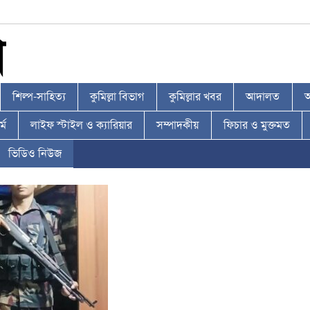
শিল্প-সাহিত্য
কুমিল্লা বিভাগ
কুমিল্লার খবর
আদালত
আ
্ম
লাইফ স্টাইল ও ক্যারিয়ার
সম্পাদকীয়
ফিচার ও মুক্তমত
ভিডিও নিউজ