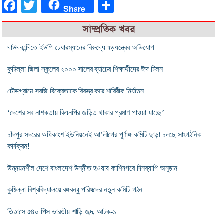
Facebook
Twitter
Share
Share
সাম্প্রতিক খবর
দাউদকান্দিতে ইউপি চেয়ারম্যানের বিরুদ্ধে ষড়যন্ত্রের অভিযোগ
কুমিল্লা জিলা স্কুলের ২০০০ সালের ব্যাচের শিক্ষার্থীদের ঈদ মিলন
চৌদ্দগ্রামে সবজি বিক্রেতাকে বিবস্ত্র করে শারিরীক নির্যাতন
‘দেশের সব নাশকতায় বিএনপির জড়িত থাকার প্রমাণ পাওয়া যাচ্ছে’
চাঁদপুর সদরের অধিকাংশ ইউনিয়নেই আ’লীগের পূর্ণাঙ্গ কমিটি ছাড়া চলছে সাংগঠনিক
কার্যক্রম!
উন্নয়নশীল দেশে বাংলাদেশ উন্নীত হওয়ায় কাশিনগরে দিনব্যাপি অনুষ্ঠান
কুমিল্লা বিশ্ববিদ্যালয়ে বঙ্গবন্ধু পরিষদের নতুন কমিটি গঠন
তিতাসে ৫৪০ পিস ভারতীয় শাড়ি জব্দ, আটক-১