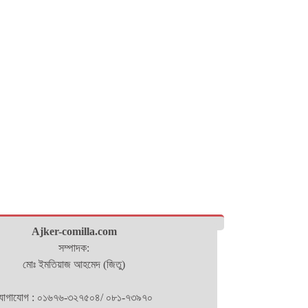
Ajker-comilla.com
সম্পাদক:
মোঃ ইমতিয়াজ আহমেদ (জিতু)
োগাযোগ : ০১৬৭৬-৩২৭৫০৪/ ০৮১-৭৩৯৭০