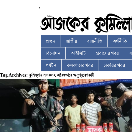
,
প্রচ্ছদ
জাতীয়
রাজনীতি
অর্থনীতি
বিনোদন
আইসিটি
প্রবাসের খবর
ধর
পর্যটন
কলকাতার খবর
চাকরির খবর
Tag Archives: কুমিল্লায় মাদকসহ অবৈধভাবে অনুপ্রবেশকারী