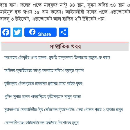
হয়ে যান। দলের পক্ষে মাহফুজ নান্টু ৪৪ রান, সুমন কবির ৩৪ রান ও
মাইনুল হক স্বপন ১৫ রান করেন। আইনজীবী দলের পক্ষে এডভোকেট
বাবলু ৩ উইকেট, এডভোকেট আল হাদিস ২টি উইকেট পান।
Facebook
Twitter
Share
Share
সাম্প্রতিক খবর
আনোয়ার চৌধুরীর ওপর হামলা: মুফতি হান্নানসহ তিনজনের মৃত্যুদণ্ড বহাল
অভিনয় ক্যারিয়ারের ভাগ্য বদলাতে দক্ষিণে ব্যস্ত অ্যাশ
কুমিল্লার চৌদ্দগ্রামে মাদকসহ র‌্যাবের হাতে আটক যুবক
পুলিশ সুপার হলেন শাহরাস্তির কৃতিসন্তান মাসুদ আলম
মুরাদনগরে সেনাবাহিনীর ফ্রি মেডিকেল ক্যাম্পেইন: সেবা পেলেন প্রায় ২ হাজার মানুষ
কোম্পানীগঞ্জে মোটরসাইকেল দুর্ঘটনায় কিশোরের মৃত্যু