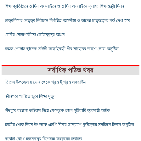
শিক্ষাপ্রতিষ্ঠানে ৩ দিন অফলাইনে ও ৩ দিন অনলাইনে ক্লাস: শিক্ষামন্ত্রী মিলন
ছাত্রলীগের নেতৃত্ব নির্বাচনে নির্ধারিত বয়সসীমা ও তাদের ছাত্রত্বের শর্ত দেখা হবে
ফেনীর সোনাগাজীতে ভোটকেন্দ্রে আগুন
মরহুম গোলাম ছাদেক সাঈদী আড়াইবাড়ী পীর সাহেবের স্মরণে দোয়া অনুষ্ঠিত
সর্বাধিক পঠিত খবর
তিতাস উপজেলায় ভোর থেকে গ্রাম টু গ্রাম লকডাউন
নবীনগরে পানিতে ডুবে শিশুর মৃত্যু
চাঁদপুরে করোনা ভাইরাস নিয়ে ফেসবুকে গুজব সৃষ্টিকারি ব্যবসায়ী আটক
জাতীয় শোক দিবস উপলক্ষে এমপি সীমার উদ্যোগে কুমিল্লায় মসজিদে মিলাদ অনুষ্ঠিত
করোনা রোধে জনস্বাস্থ্য বিশেষজ্ঞ অংকুরের মতামত