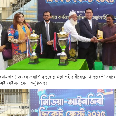
সোমবার ( ২৪ ফেব্রুয়ারি) দুপুরে কুমিল্লা শহীদ ধীরেন্দ্রনাথ দত্ত স্টেডিয়ামে
এই ফাইনাল খেলা অনুষ্ঠিত হয়।