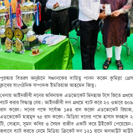
পুরস্কার বিতরণ অনুষ্ঠানে সঞ্চালকের দায়িত্ব পালন করেন কুমিল্লা প্রেস
ক্লাবের সাংগঠনিক সম্পাদক ইমতিয়াজ আহমেদ জিতু।
খেলায় আইনজীবী দলের অধিনায়ক এডভোকেট মিনহাজ টসে জিতে প্রথমে
ব্যাট করার সিদ্ধান্ত নেয়। আইনজীবী দল প্রথমে ব্যাট করে ২০ ওভারে ৩০৯
রান করেন। দলের পক্ষে সর্বোচ্চ ১৪৪ রান করেন এডভোকেট রিয়াজ,
এডভোকেট মাহমুদ ৭৫ রান করেন। মিডিয়া দলের পক্ষে হাসান ফরহাদ ২
টি, সোহান, সুমন কবির ও সৈয়দ রাজীব একটি করে উইকেট পেয়েছেন।
জবাবে ব্যাট করতে নেমে মিডিয়া ক্রিকেট দল ১২১ রানে অলআউট আউট