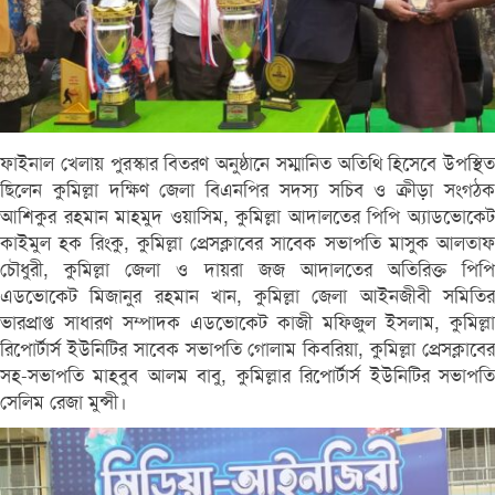
ফাইনাল খেলায় পুরস্কার বিতরণ অনুষ্ঠানে সম্মানিত অতিথি হিসেবে উপস্থিত
ছিলেন কুমিল্লা দক্ষিণ জেলা বিএনপির সদস্য সচিব ও ক্রীড়া সংগঠক
আশিকুর রহমান মাহমুদ ওয়াসিম, কুমিল্লা আদালতের পিপি অ্যাডভোকেট
কাইমুল হক রিংকু, কুমিল্লা প্রেসক্লাবের সাবেক সভাপতি মাসুক আলতাফ
চৌধুরী, কুমিল্লা জেলা ও দায়রা জজ আদালতের অতিরিক্ত পিপি
এডভোকেট মিজানুর রহমান খান, কুমিল্লা জেলা আইনজীবী সমিতির
ভারপ্রাপ্ত সাধারণ সম্পাদক এডভোকেট কাজী মফিজুল ইসলাম, কুমিল্লা
রিপোর্টার্স ইউনিটির সাবেক সভাপতি গোলাম কিবরিয়া, কুমিল্লা প্রেসক্লাবের
সহ-সভাপতি মাহবুব আলম বাবু, কুমিল্লার রিপোর্টার্স ইউনিটির সভাপতি
সেলিম রেজা মুন্সী।