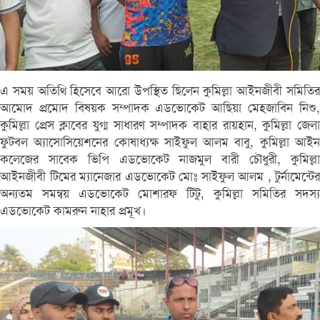
এ সময় অতিথি হিসেবে আরো উপস্থিত ছিলেন কুমিল্লা আইনজীবী সমিতির
আমোদ প্রমোদ বিষয়ক সম্পাদক এডভোকেট আছিয়া মেহজাবিন নিশু,
কুমিল্লা প্রেস ক্লাবের যুগ্ম সাধারণ সম্পাদক বাহার রায়হান, কুমিল্লা জেলা
ফুটবল অ্যাসোসিয়েশনের কোষাধ্যক্ষ সাইফুল আলম বাবু, কুমিল্লা আইন
কলেজের সাবেক ভিপি এডভোকেট নাজমুল বারী চৌধুরী, কুমিল্লা
আইনজীবী টিমের ম্যানেজার এডভোকেট মোঃ সাইফুল আলম , টুর্নামেন্টের
অন্যতম সমন্বয় এডভোকেট মোশারফ টিটু, কুমিল্লা সমিতির সদস্য
এডভোকেট কামরুন নাহার প্রমূখ।