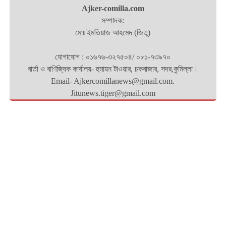
Ajker-comilla.com
সম্পাদক:
মোঃ ইমতিয়াজ আহমেদ (জিতু)
যোগাযোগ : ০১৬৭৬-৩২৭৫০৪/ ০৮১-৭৩৯৭০
বার্তা ও বাণিজ্যিক কার্যালয়- হুমায়ন টাওয়ার, চকবাজার, সদর,কুমিল্লা।
Email- Ajkercomillanews@gmail.com.
Jitunews.tiger@gmail.com