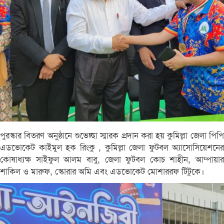
পুরস্কার বিতরণ অনুষ্ঠানে শুভেচ্ছা স্মারক প্রদান করা হয় কুমিল্লা জেলা পিপি
এডভোকেট কাইমুল হক রিংকু , কুমিল্লা জেলা ফুটবল অ্যাসোসিয়েশনের
কোষাধ্যক্ষ সাইফুল আলম বাবু, জেলা ফুটবল কোচ শাহীন, আম্পায়ার
শাকিল ও মারুফ, স্কোরার অমি এবং এডভোকেট মোশাররফ টিটুকে।