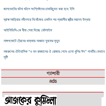
জালভোটের ঘটনা ঘটলে সংশ্লিষ্টদের চাকরিচ্যুত করা হবে: ইসি
ব্রাহ্মণবাড়িয়ার নবীনগরে নিখোঁজের একদিন পর প্রবাসীর স্ত্রীর মরদেহ উদ্ধার
আইপিডিসি-কে বীমা সেবা দিচ্ছে মেটলাইফ
নাঙ্গলকোটে ট্রেনের ধাক্কায় অজ্ঞাত যুবকের মৃত্যু
নজরুলের ঐতিহাসিক “ও মন রমজানের ঐ রোজার শেষে এলো খুশির ঈদ” গানটির যেভাবে
সৃষ্টি
গ্যালারী
ads