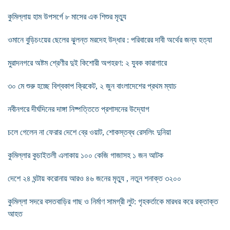
কুমিল্লায় হাম উপসর্গে ৮ মাসের এক শিশুর মৃত্যু
ওমানে বুড়িচংয়ের ছেলের ঝুলন্ত মরদেহ উদ্ধার : পরিবারের দাবী অর্থের জন্য হত্যা
মুরাদনগরে অষ্টম শ্রেণীর দুই কিশোরী অপহরণ: ২ যুবক কারাগারে
৩০ মে শুরু হচ্ছে বিশ্বকাপ ক্রিকেট, ২ জুন বাংলাদেশের প্রথম ম্যাচ
নবীনগরে দীর্ঘদিনের দাঙ্গা নিষ্পত্তিতে প্রশাসনের উদ্যোগ
চলে গেলেন না ফেরার দেশে ব্রে ওয়াট, শোকস্তব্ধ রেসলিং দুনিয়া
কুমিল্লার কুচাইতলী এলাকায় ১০০ কেজি গাজাসহ ১ জন আটক
দেশে ২৪ ঘন্টায় করোনায় আরও ৪৬ জনের মৃত্যু , নতুন শনাক্ত ৩২০০
কুমিল্লা সদরে বসতবাড়ির গাছ ও নির্মাণ সামগ্রী লুট: গৃহকর্তাকে মারধর করে রক্তাক্ত
আহত