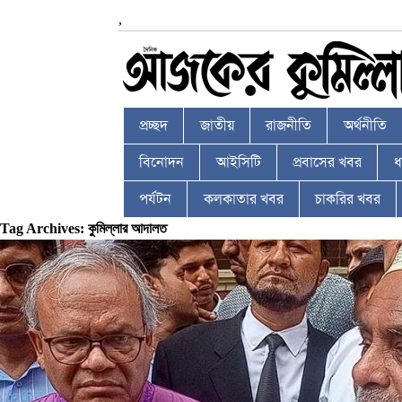
,
প্রচ্ছদ
জাতীয়
রাজনীতি
অর্থনীতি
বিনোদন
আইসিটি
প্রবাসের খবর
ধর
পর্যটন
কলকাতার খবর
চাকরির খবর
Tag Archives: কুমিল্লার আদালত