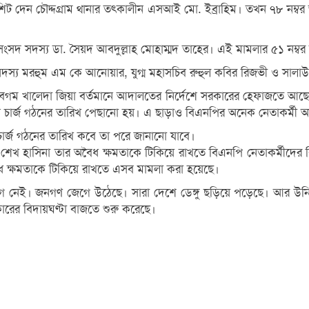
 দেন চৌদ্দগ্রাম থানার তৎকালীন এসআই মো. ইব্রাহিম। তখন ৭৮ নম্বর 
দ সদস্য ডা. সৈয়দ আবদুল্লাহ মোহাম্মদ তাহের। এই মামলার ৫১ নম্বর আ
ির সদস্য মরহুম এম কে আনোয়ার, যুগ্ম মহাসচিব রুহুল কবির রিজভী ও স
রী বেগম খালেদা জিয়া বর্তমানে আদালতের নির্দেশে সরকারের হেফাজতে 
েন চার্জ গঠনের তারিখ পেছানো হয়। এ ছাড়াও বিএনপির অনেক নেতাকর্মী অন
্জ গঠনের তারিখ কবে তা পরে জানানো যাবে।
েখ হাসিনা তার অবৈধ ক্ষমতাকে টিকিয়ে রাখতে বিএনপি নেতাকর্মীদের বির
ৈধ ক্ষমতাকে টিকিয়ে রাখতে এসব মামলা করা হয়েছে।
 জনগণ জেগে উঠেছে। সারা দেশে ডেঙ্গু ছড়িয়ে পড়েছে। আর উনি (প্রধা
ের বিদায়ঘণ্টা বাজতে শুরু করেছে।