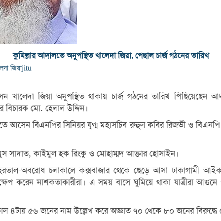
কুমিল্লার আদালতে অনুপস্থিত খালেদা জিয়া, পেছাল চার্জ গঠনের তারিখ
লেদা জিয়া
jitu
পারসন খালেদা জিয়া অনুপস্থিত থাকায় চার্জ গঠনের তারিখ পিছিয়েছেন
র বিচারক মো. হেলাল উদ্দিন।
ে আসেন বিএনপির সিনিয়র যুগ্ম মহাসচিব রুহুল কবির রিজভী ও বিএনপি 
ুস সাদাত, কাইমুল হক রিংকু ও মোহাম্মদ আক্তার হোসাইন।
ে হরতাল-অবরোধ চলাকালে কক্সবাজার থেকে ছেড়ে আসা ঢাকাগামী আইকন
্ষেপ করেন নাশকতাকারীরা। এ সময় বাসে ঘুমিয়ে থাকা যাত্রীরা আগুনে 
িকাল ৪টায় ৫৬ জনের নাম উল্লেখ করে অজ্ঞাত ৭০ থেকে ৮০ জনের বিরুদ্ধে চ