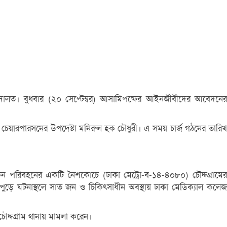
 আদালত। বুধবার (২০ সেপ্টেম্বর) আসামিপক্ষের আইনজীবীদের আবেদনের
চেয়ারপারসনের উপদেষ্টা মনিরুল হক চৌধুরী। এ সময় চার্জ গঠনের তারিখ
 পরিবহনের একটি নৈশকোচে (ঢাকা মেট্রো-ব-১৪-৪০৮০) চৌদ্দগ্রামের
পুড়ে ঘটনাস্থলে সাত জন ও চিকিৎসাধীন অবস্থায় ঢাকা মেডিক্যাল কলেজ
ৌদ্দগ্রাম থানায় মামলা করেন।