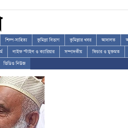
শিল্প-সাহিত্য
কুমিল্লা বিভাগ
কুমিল্লার খবর
আদালত
আ
্ম
লাইফ স্টাইল ও ক্যারিয়ার
সম্পাদকীয়
ফিচার ও মুক্তমত
ভিডিও নিউজ