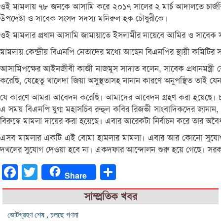
ওই মামলায় ৭৮ জনকে আসামি করে ২০১৭ সালের ২ মার্চ আদালতে চার্জশিট
উপদেষ্টা ও সাবেক সংসদ সদস্য মনিরুল হক চৌধুরীকে।
ওই মামলার প্রধান আসামি জামায়াতে ইসলামীর নায়েবে আমির ও সাবেক সংস
মামলায় কেন্দ্রীয় বিএনপি নেতাদের মধ্যে আছেন বিএনপির স্থায়ী কমিট
আসামিপক্ষের আইনজীবী কাজী নাজমুস সাদাত বলেন, সাবেক প্রধানমন্ত্
করেছি, যেহেতু খালেদা জিয়া অসুস্থতাসহ নানান কারণে অনুপস্থিত তাই য
যে কারণে আমরা আবেদন করেছি। আমাদের আবেদন গ্রহণ করা হয়েছে। চার
এ সময় বিএনপি যুগ্ম মহাসচিব রুহুল কবির রিজভী সাংবাদিকদের জানান, শ
বিরুদ্ধে মামলা দায়ের করা হয়েছে। এবার আরেকটা নির্বাচন করে তার অব
এসব মামলার একটি এই বোমা হামলার মামলা। এবার আর কোনো সুযোগ নেই।
দখলের সুযোগ দেওয়া হবে না। একদফার আন্দোলন শুরু হয়ে গেছে। সরকার
Facebook
Twitter
Share
Share
সাম্প্রতিক খবর
ভোটগ্রহণ শেষ , চলছে গণনা