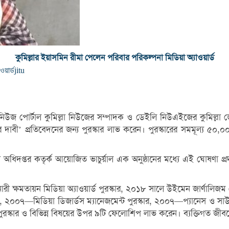
কুমিল্লার ইয়াসমিন রীমা পেলেন পরিবার পরিকল্পনা মিডিয়া অ্যাওয়ার্ড
য়ার্ড
jitu
জ পোর্টাল কুমিল্লা নিউজের সম্পাদক ও ডেইলি নিউএইজের কুমিল্লা জেলা 
য়ের দাবী’ প্রতিবেদনের জন্য পুরস্কার লাভ করেন। পুরস্কারের সমমূল্য ৫০,০০০
প্তর কতৃর্ক আয়োজিত ভাচুর্য়াল এক অনুষ্ঠানের মধ্যে এই ঘোষণা প্রদান ক
রী ক্ষমতায়ন মিডিয়া অ্যাওয়ার্ড পুরস্কার, ২০১৮ সালে উইমেন জার্ণালিজম 
 ২০০৭—মিডিয়া ডিজার্ডস ম্যানেজমেন্ট পুরস্কার, ২০০৭—প্যানেস ও সাউথ
কার ও বিভিন্ন বিষয়ের উপর ৯টি ফেলোশিপ লাভ করেন। ব্যক্তিগত জীবন