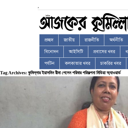
,
প্রচ্ছদ
জাতীয়
রাজনীতি
অর্থনীতি
বিনোদন
আইসিটি
প্রবাসের খবর
ধর
পর্যটন
কলকাতার খবর
চাকরির খবর
Tag Archives: কুমিল্লার ইয়াসমিন রীমা পেলেন পরিবার পরিকল্পনা মিডিয়া অ্যাওয়ার্ড