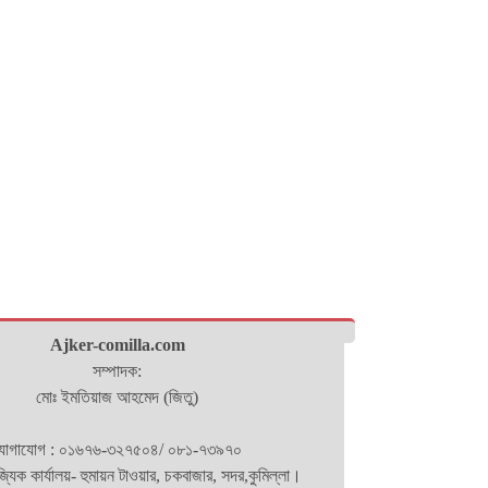
Ajker-comilla.com
সম্পাদক:
মোঃ ইমতিয়াজ আহমেদ (জিতু)
োগাযোগ : ০১৬৭৬-৩২৭৫০৪/ ০৮১-৭৩৯৭০
িজ্যিক কার্যালয়- হুমায়ন টাওয়ার, চকবাজার, সদর,কুমিল্লা।