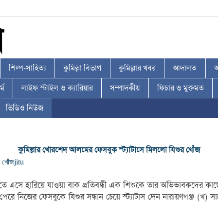
শিল্প-সাহিত্য
কুমিল্লা বিভাগ
কুমিল্লার খবর
আদালত
আ
্ম
লাইফ স্টাইল ও ক্যারিয়ার
সম্পাদকীয়
ফিচার ও মুক্তমত
ভিডিও নিউজ
কুমিল্লার খোরশেদ আলমের ফেসবুক স্ট্যাটাসে মিললো যিশুর খোঁজ
র খোঁজ
jitu
তে এসে হারিয়ে যাওয়া বাক প্রতিবন্ধী এক শিশুকে তার অভিভাবকদের কাছ
ে পেরে নিজের ফেসবুকে যিশুর সন্ধান চেয়ে স্ট্যাটাস দেন নারায়ণগঞ্জ (