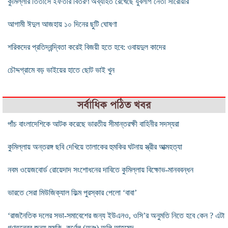
কুমিল্লার তিতাসে ইফতার বিতরণ অব্যাহত রেখেছে যুবলীগ নেতা সারোয়ার
আগামী ঈদুল আজহায় ১০ দিনের ছুটি ঘোষণা
শরিকদের প্রতিদ্বন্দ্বিতা করেই বিজয়ী হতে হবে: ওবায়দুল কাদের
চৌদ্দগ্রামে বড় ভাইয়ের হাতে ছোট ভাই খুন
সর্বাধিক পঠিত খবর
পাঁচ বাংলাদেশিকে আটক করেছে ভারতীয় সীমান্তরক্ষী বাহিনীর সদস্যরা
কুমিল্লায় অন্তরঙ্গ ছবি দেখিয়ে তালাকের হুমকির ঘটনায় স্ত্রীর আত্মহত্যা
নবম ওয়েজবোর্ড রোয়েদাদ সংশোধনের দাবিতে কুমিল্লায় বিক্ষোভ-মানববন্ধন
ভারতে সেরা মিউজিক্যাল ফিল্ম পুরস্কার পেলো ‘বাবা’
‘রাজনৈতিক দলের সভা-সমাবেশের জন্য ইউএনও, ওসি’র অনুমতি নিতে হবে কেন ? এটা
গণতন্ত্রের জন্য হুমকি -কর্ণেল (অবঃ) অলি আহমেদ