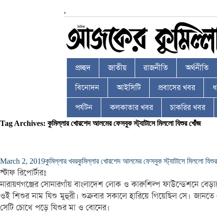
,
প্রচ্ছদ
জাতীয়
রাজনীতি
অর্থনীতি
বিনোদন
আইসিটি
প্রবাসের খবর
ধর
পর্যটন
কলকাতার খবর
চাকরির খবর
Tag Archives: কুমিল্লার খোরশেদ আলমের ফেসবুক স্ট্যাটাসে মিললো যিশুর খোঁজ
March 2, 2019
কুমিল্লার খবর
কুমিল্লার খোরশেদ আলমের ফেসবুক স্ট্যাটাসে মিললো যিশু
স্টাফ রিপোর্টারঃ
নারায়ণগঞ্জের সোনারগাঁয় বাংলাদেশ লোক ও কারুশিল্প ফাউন্ডেশনে বেড়া
ওই শিশুর নাম যিশু মুহুরী। শুক্রবার সকালে হারিয়ে গিয়েছিল সে। জানত
সেটি চোখে পড়ে যিশুর মা ও বোনের।