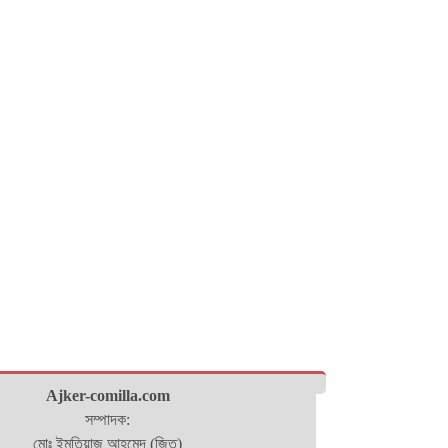
Ajker-comilla.com
সম্পাদক:
মোঃ ইমতিয়াজ আহমেদ (জিতু)