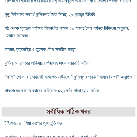
চট্টগ্রামে মেট্রোরেলের বিনিময়ে সমুদ্র উপকূলে স্মার্ট সিটি গড়ে তোলার প্রস্তাব চীনের
সুষ্ঠু নির্বাচনের স্বার্থে কুমিল্লায় টহল দিচ্ছে ২৭ প্লাটুন বিজিবি
ষষ্ঠ থেকে স্নাতক পর্যায়ের শিক্ষার্থীরা পাবেন ৫০ হাজার টাকা পর্যন্ত চিকিৎসা অনুদান,
যেভাবে আবেদন
কাতার, যুক্তরাষ্ট্র ও তুরস্ক যৌথ সামরিক মহড়া
কুমিল্লায় র‌্যাবের অভিযানে গাঁজাসহ মাদক কারবারি আটক
“কমিটি ঘোষণার ১০দিনেই সম্মিলিত নাট্যজোট কুমিল্লার প্রথম”সাধারণ সভা” অনুষ্ঠিত “
লাকসামের বাজারে র‌্যাবের অভিযান: ৮২ কেজি গাঁজাসহ ৩ আটক
সর্বাধিক পঠিত খবর
টাইগারদের এশিয়া কাপের প্রস্তুতি শুরু
আন্দোলনের নামে দুর্বৃত্তপনা করলে ছেড়ে দেবো না: প্রধানমন্ত্রী