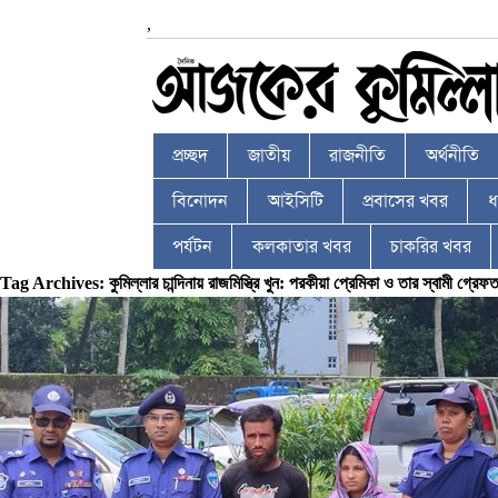
,
প্রচ্ছদ
জাতীয়
রাজনীতি
অর্থনীতি
বিনোদন
আইসিটি
প্রবাসের খবর
ধর
পর্যটন
কলকাতার খবর
চাকরির খবর
Tag Archives: কুমিল্লার চান্দিনায় রাজমিস্ত্রি খুন: পরকীয়া প্রেমিকা ও তার স্বামী গ্রেফত