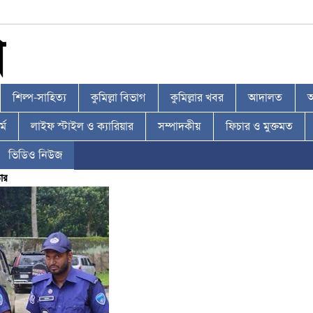
শিল্প-সাহিত্য
কুমিল্লা বিভাগ
কুমিল্লার খবর
আদালত
আ
্ম
লাইফ স্টাইল ও ক্যারিয়ার
সম্পাদকীয়
ফিচার ও মুক্তমত
ভিডিও নিউজ
ার