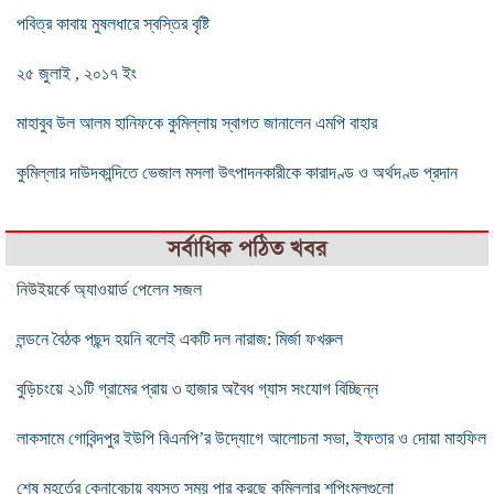
পবিত্র কাবায় মুষলধারে স্বস্তির বৃষ্টি
২৫ জুলাই , ২০১৭ ইং
মাহাবুব উল আলম হানিফকে কুমিল্লায় স্বাগত জানালেন এমপি বাহার
কুমিল্লার দাউদকান্দিতে ভেজাল মসলা উৎপাদনকারীকে কারাদণ্ড ও অর্থদণ্ড প্রদান
সর্বাধিক পঠিত খবর
নিউইয়র্কে অ্যাওয়ার্ড পেলেন সজল
লন্ডনে বৈঠক পছন্দ হয়নি বলেই একটি দল নারাজ: মির্জা ফখরুল
বুড়িচংয়ে ২১টি গ্রামের প্রায় ৩ হাজার অবৈধ গ্যাস সংযোগ বিচ্ছিন্ন
লাকসামে গোবিন্দপুর ইউপি বিএনপি’র উদ্যোগে আলোচনা সভা, ইফতার ও দোয়া মাহফিল
শেষ মুহূর্তের কেনাবেচায় ব্যস্ত সময় পার করছে কুমিল্লার শপিংমলগুলো