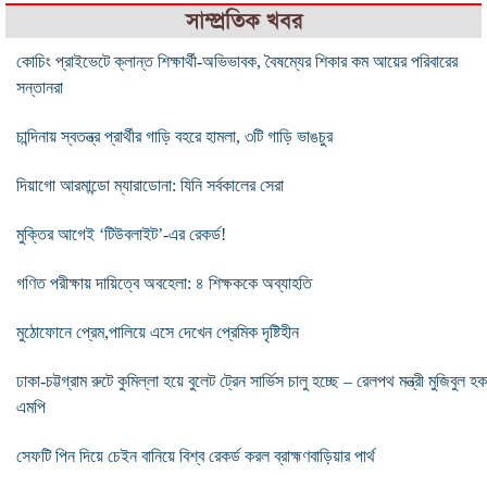
সাম্প্রতিক খবর
কোচিং প্রাইভেটে ক্লান্ত শিক্ষার্থী-অভিভাবক, বৈষম্যের শিকার কম আয়ের পরিবারের
সন্তানরা
চান্দিনায় স্বতন্ত্র প্রার্থীর গাড়ি বহরে হামলা, ৩টি গাড়ি ভাঙচুর
দিয়াগো আরমান্ডো ম্যারাডোনা: যিনি সর্বকালের সেরা
মুক্তির আগেই ‘টিউবলাইট’-এর রেকর্ড!
গণিত পরীক্ষায় দায়িত্বে অবহেলা: ৪ শিক্ষককে অব্যাহতি
মুঠোফোনে প্রেম,পালিয়ে এসে দেখেন প্রেমিক দৃষ্টিহীন
ঢাকা-চট্টগ্রাম রুটে কুমিল্লা হয়ে বুলেট ট্রেন সার্ভিস চালু হচ্ছে – রেলপথ মন্ত্রী মুজিবুল হক
এমপি
সেফটি পিন দিয়ে চেইন বানিয়ে বিশ্ব রেকর্ড করল ব্রাহ্মণবাড়িয়ার পার্থ