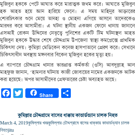
মুজিবুল হককে পেটে আঘাত করে মারাত্মক জখম করে। আঘাতে মুজিবুল
হক আহত হয়ে জ্ঞান হারিয়ে ফেলে। এ সময় মাহিনুর আক্তারের
শোরচিৎকার শুনে মেয়ে তানহা ও মোহনা এগিয়ে আসলে তাদেরকেও
মারধর করে আসামীরা। এ ঘটনা স্থানীয় একজন ফোনে থানায় জানালে
এসআই রোকন উদ্দিনের নেতৃত্বে পুলিশের একটি টিম ঘটনাস্থল আহত
মুজিবুল হককে উদ্ধার শেষে চৌদ্দগ্রাম উপজেলা স্বাস্থ্য কমপ্লেক্সে প্রাথমিক
চিকিৎসা দেয়। কুমিল্লা মেডিকেল কলেজ হাসপাতালে প্রেরণ করে। সেখানে
চিকিৎসাধীন অবস্থায় মঙ্গলবার বিকেল মুজিবুল হকের মৃত্যু হয়।
এ ব্যাপারে চৌদ্দগ্রাম থানার ভারপ্রাপ্ত কর্মকর্তা (ওসি) আবদুল্লাহ আল
মাহফুজ জানান, ‘হামলার ঘটনায় কাজী জোবায়ের নামের একজনকে আটক
করা হয়েছে। অপর আসামীদের গ্রেফতারের চেষ্টা অব্যাহত আছে।
Facebook
Twitter
Share
Share
কুমিল্লার চৌদ্দগ্রামে বাসের ধাক্কায় কাভার্ডভ্যান চালক নিহত
March 4, 2019
কুমিল্লার খবর
কুমিল্লার চৌদ্দগ্রামে বাসের ধাক্কায় কাভার্ডভ্যান চালক
নিহত
jitu