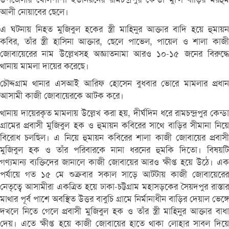
আলী নোয়াবের ছেলে।
এ ঘটনায় নিহত মুজিবুল হকের স্ত্রী মাহিনুর আক্তার বাদি হয়ে হুমায়ন
কবির, তাঁর স্ত্রী হাসিনা আক্তার, ছেলে পাভেল, পায়েল ও শালা কাজী
জোবায়েরের নাম উল্লেখসহ অজ্ঞাতনামা আরও ১০-১৫ জনের বিরুদ্ধে
থানায় মামলা দায়ের করেছে।
চৌদ্দগ্রাম থানার এসআই আরিফ হোসেন বুধবার ভোরে মামলার প্রধান
আসামী কাজী জোবায়েরকে আটক করে।
থানায় দায়েরকৃত মামলায় উল্লেখ করা হয়, দীর্ঘদিন ধরে রামচন্দ্রপুর কেন্ডা
গ্রামের প্রবাসী মুজিবুল হক ও হুমায়ন কবিরের সাথে বাড়ির সীমানা নিয়ে
বিরোধ চলছিল। এ নিয়ে হুমায়ন কবিরের শালা কাজী জোবায়ের প্রবাসী
মুজিবুল হক ও তাঁর পরিবারকে নানা ধরনের হুমকি দিতো। বিষয়টি
গণ্যমান্য ব্যক্তিদের জানালে কাজী জোবায়ের আরও ক্ষীপ্ত হয়ে উঠে। এক
পর্যায়ে গত ১৫ মে শুক্রবার সকাল সাড়ে আটটায় কাজী জোবায়েরের
নেতৃত্বে আসামীরা একত্রিত হয়ে ঢাকা-চট্টগ্রাম মহাসড়কের সৈয়দপুর রাস্তার
মাথার পূর্ব পাশে অবস্থিত উত্তর বাবুচি গ্রামে নির্মানাধীন বাড়ির দেয়াল ভেঙ্গে
দখলে নিতে গেলে প্রবাসী মুজিবুল হক ও তাঁর স্ত্রী মাহিনুর আক্তার বাধা
দেয়। এতে ক্ষীপ্ত হয়ে কাজী জোবায়ের হাতে থাকা লোহার সাবল দিয়ে