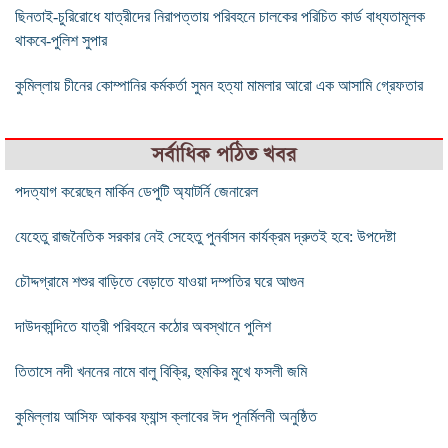
ছিনতাই-চুরিরোধে যাত্রীদের নিরাপত্তায় পরিবহনে চালকের পরিচিত কার্ড বাধ্যতামূলক
থাকবে-পুলিশ সুপার
কুমিল্লায় চীনের কোম্পানির কর্মকর্তা সুমন হত্যা মামলার আরো এক আসামি গ্রেফতার
সর্বাধিক পঠিত খবর
পদত্যাগ করেছেন মার্কিন ডেপুটি অ্যাটর্নি জেনারেল
যেহেতু রাজনৈতিক সরকার নেই সেহেতু পুনর্বাসন কার্যক্রম দ্রুতই হবে: উপদেষ্টা
চৌদ্দগ্রামে শশুর বাড়িতে বেড়াতে যাওয়া দম্পতির ঘরে আগুন
দাউদকান্দিতে যাত্রী পরিবহনে কঠোর অবস্থানে পুলিশ
তিতাসে নদী খননের নামে বালু বিক্রি, হুমকির মুখে ফসলী জমি
কুমিল্লায় আসিফ আকবর ফ্যান্স ক্লাবের ঈদ পূনর্মিলনী অনুষ্ঠিত