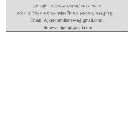
যোগাযোগ : ০১৬৭৬-৩২৭৫০৪/ ০৮১-৭৩৯৭০
বার্তা ও বাণিজ্যিক কার্যালয়- হুমায়ন টাওয়ার, চকবাজার, সদর,কুমিল্লা।
Email- Ajkercomillanews@gmail.com.
Jitunews.tiger@gmail.com