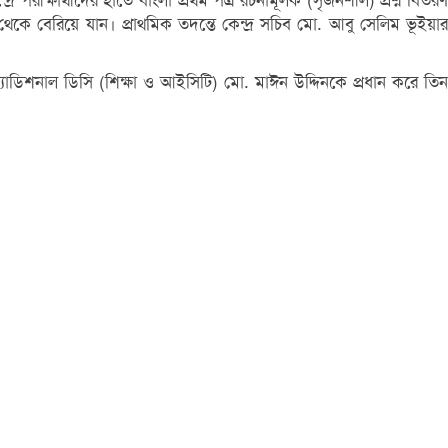
 পরীক্ষার্থীদের হাতে বাংলা প্রথম পত্র রচনামূলক (সৃজনশীল) প্রশ্ন বিতরণ
 থেকে বেরিয়ে যান। প্রাথমিক তদন্তে কেন্দ্র সচিব মো. আবু সেলিম ভূইয়ার
 অ্যাডিশনাল ডিসি (শিক্ষা ও আইসিটি) মো. মাঈন উদ্দিনকে প্রধান করে তিন