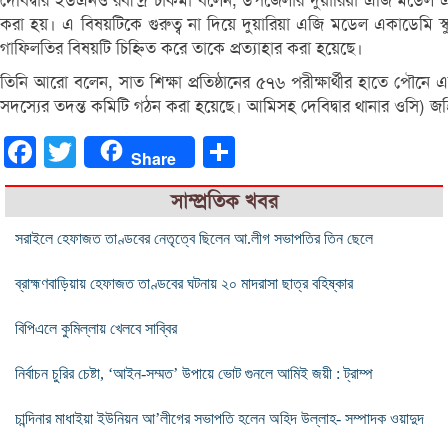
দেবিদ্বার ইউএনও রবীন্দ্র চাকমা বলেন, উপজেলার দুয়ারিয়া এজি মডেল একাডেম
করা হয়। এ বিষয়টিকে গুরুত্ব না দিয়ে দুয়ারিয়া এজি মডেল একাডেমি স্কুল
গাফিলতির বিষয়টি চিহ্নিত করে তাকে প্রত্যাহার করা হয়েছে।
তিনি আরো বলেন, সাত শিক্ষা প্রতিষ্ঠানের ৫৭৬ পরীক্ষার্থীর হাতে পৌনে 
সদস্যের তদন্ত কমিটি গঠন করা হয়েছে। আমিসহ দেবিদ্বার থানার ওসি) 
Facebook
Twitter
Share
Share
সাম্প্রতিক খবর
সরাইলে হেফাজত তাণ্ডবের নেতৃত্বে ছিলেন আ.লীগ সভাপতির তিন ছেলে
ব্রাহ্মণবাড়িয়ায় হেফাজত তাণ্ডবের ঘটনায় ২০ মাদরাসা ছাত্র বহিষ্কার
বিপিএলে কুমিল্লায় খেলবে সাব্বির
নির্বাচন চুরির চেষ্টা, ‘আইন-সম্মত’ উপায়ে ভোট গুনলে আমিই জয়ী : ট্রাম্প
চান্দিনার মাধাইয়া ইউনিয়ন আ’লীগের সভাপতি হলেন অহিদ উল্লাহ- সম্পাদক ওয়াদুদ