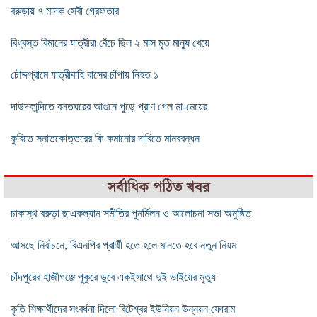
বরুড়ায় ৭ মাদক সেবী গ্রেফতার
বিধ্বস্ত বিমানের যাত্রীরা বেঁচে ছিল ২ মাস মৃত মানুষ খেয়ে
চৌদ্দগ্রামে যাত্রীবাহি বাসের চাঁপায় নিহত ১
দাউদকান্দিতে বসতঘরের আগুনে পুড়ে প্রাণ গেল মা-মেয়ের
কুবিতে স্নাতকোত্তরের ফি কমানোর দাবিতে মানববন্ধন
সর্বাধিক পঠিত খবর
ঢাকাস্থ বরুড়া ছাএকল্যান সমীতির পুনর্মিলন ও আলোচনা সভা অনুষ্ঠিত
আসছে নির্বাচনে, বিএনপির প্রার্থী হতে হলে মানতে হবে নতুন নিয়ম
চাঁদপুরের হাজীগঞ্জে পুকুরে ডুবে একইসাথে দুই ভাইয়ের মৃত্যু
কৃতি শিক্ষার্থীদের সংবর্ধনা দিলো বিটেশ্বর ইউনিয়ন উন্নয়ন ফোরাম