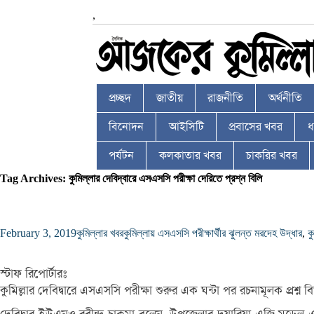
,
প্রচ্ছদ
জাতীয়
রাজনীতি
অর্থনীতি
বিনোদন
আইসিটি
প্রবাসের খবর
ধর
পর্যটন
কলকাতার খবর
চাকরির খবর
Tag Archives: কুমিল্লার দেবিদ্বারে এসএসসি পরীক্ষা দেরিতে প্রশ্ন বিলি
February 3, 2019
কুমিল্লার খবর
কুমিল্লায় এসএসসি পরীক্ষার্থীর ঝুলন্ত মরদেহ উদ্ধার
,
ক
স্টাফ রিপোর্টারঃ
কুমিল্লার দেবিদ্বারে এসএসসি পরীক্ষা শুরুর এক ঘন্টা পর রচনামূলক প্রশ্