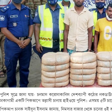
পুলিশ সূত্রে জানা যায়- চলমান করোনাকালিন দেশব্যাপী কঠোর লকডা
ঢাকাগামী একটি পিকআপে তল্লাসী চালায় হাইওয়ে পুলিশ। এসময় ৫টি চালে
পিকআপ চালক সাইদুল ইসলাম জানায়, নিমসার বাজার থেকে চালের ওই বস্ত