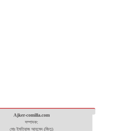
Ajker-comilla.com
সম্পাদক:
মোঃ ইমতিয়াজ আহমেদ (জিতু)