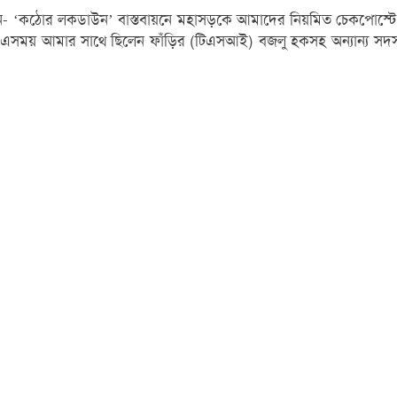
জানান- ‘কঠোর লকডাউন’ বাস্তবায়নে মহাসড়কে আমাদের নিয়মিত চেকপোস্
হয়। এসময় আমার সাথে ছিলেন ফাঁড়ির (টিএসআই) বজলু হকসহ অন্যান্য স