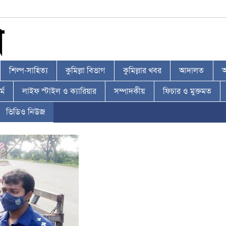
শিল্প-সাহিত্য
কুমিল্লা বিভাগ
কুমিল্লার খবর
আদালত
আ
্ম
লাইফ স্টাইল ও ক্যারিয়ার
সম্পাদকীয়
ফিচার ও মুক্তমত
ভিডিও নিউজ