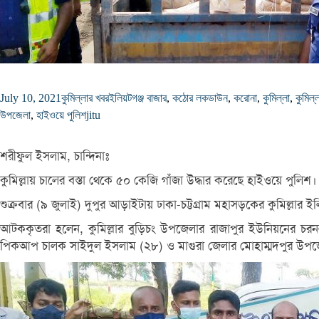
July 10, 2021
কুমিল্লার খবর
ইলিয়টগঞ্জ বাজার
,
কঠোর লকডাউন
,
করোনা
,
কুমিল্লা
,
কুমিল
উপজেলা
,
হাইওয়ে পুলিশ
jitu
শরীফুল ইসলাম, চান্দিনাঃ
কুমিল্লায় চালের বস্তা থেকে ৫০ কেজি গাঁজা উদ্ধার করেছে হাইওয়ে 
শুক্রবার (৯ জুলাই) দুপুর আড়াইটায় ঢাকা-চট্টগ্রাম মহাসড়কের কুমিল্লা
আটককৃতরা হলেন, কুমিল্লার বুড়িচং উপজেলার রাজাপুর ইউনিয়নের চরনল গ
পিকআপ চালক সাইদুল ইসলাম (২৮) ও মাগুরা জেলার মোহাম্মদপুর উপজ