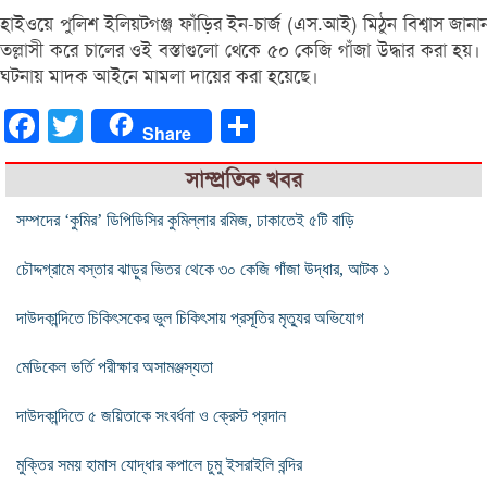
হাইওয়ে পুলিশ ইলিয়টগঞ্জ ফাঁড়ির ইন-চার্জ (এস.আই) মিঠুন বিশ্বাস 
তল্লাসী করে চালের ওই বস্তাগুলো থেকে ৫০ কেজি গাঁজা উদ্ধার করা 
ঘটনায় মাদক আইনে মামলা দায়ের করা হয়েছে।
Facebook
Twitter
Share
Share
সাম্প্রতিক খবর
সম্পদের ‘কুমির’ ডিপিডিসির কুমিল্লার রমিজ, ঢাকাতেই ৫টি বাড়ি
চৌদ্দগ্রামে বস্তার ঝাড়ুর ভিতর থেকে ৩০ কেজি গাঁজা উদ্ধার, আটক ১
দাউদকান্দিতে চিকিৎসকের ভুল চিকিৎসায় প্রসূতির মৃত্যুর অভিযোগ
মেডিকেল ভর্তি পরীক্ষার অসামঞ্জস্যতা
দাউদকান্দিতে ৫ জয়িতাকে সংবর্ধনা ও ক্রেস্ট প্রদান
মুক্তির সময় হামাস যোদ্ধার কপালে চুমু ইসরাইলি বন্দির