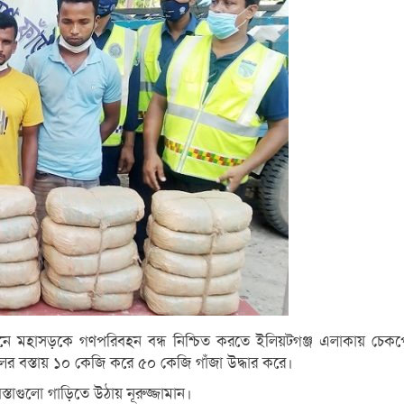
উনে মহাসড়কে গণপরিবহন বন্ধ নিশ্চিত করতে ইলিয়টগঞ্জ এলাকায় চেকপ
র বস্তায় ১০ কেজি করে ৫০ কেজি গাঁজা উদ্ধার করে।
াগুলো গাড়িতে উঠায় নূরুজ্জামান।