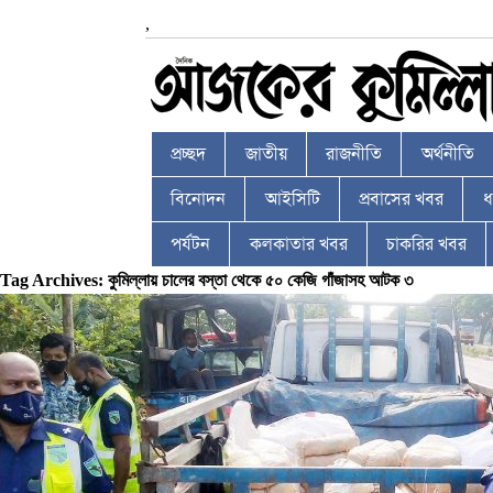
,
প্রচ্ছদ
জাতীয়
রাজনীতি
অর্থনীতি
বিনোদন
আইসিটি
প্রবাসের খবর
ধর
পর্যটন
কলকাতার খবর
চাকরির খবর
Tag Archives: কুমিল্লায় চালের বস্তা থেকে ৫০ কেজি গাঁজাসহ আটক ৩