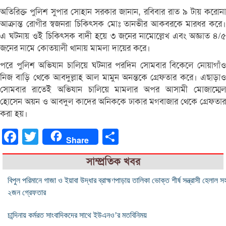
অতিরিক্ত পুলিশ সুপার সোহান সরকার জানান, রবিবার রাত ৯ টায় করোনা
আক্রান্ত রোগীর স্বজনরা চিকিৎসক মোঃ তানভীর আকবরকে মারধর করে।
এ ঘটনায় ওই চিকিৎসক বাদী হয়ে ৩ জনের নামোল্লেখ এবং অজ্ঞাত ৪/৫
জনের নামে কোতয়ালী থানায় মামলা দায়ের করে।
পরে পুলিশ অভিযান চালিয়ে ঘটনার পরদিন সোমবার বিকেলে নোয়াগাঁও
নিজ বাড়ি থেকে আবদুল্লাহ আল মামুন অনন্তকে গ্রেফতার করে। এছাড়াও
সোমবার রাতেই অভিযান চালিয়ে মামলার অপর আসামী মোজাম্মেল
হোসেন অয়ন ও আবদুল কাদের অনিককে ঢাকার মগবাজার থেকে গ্রেফতার
করা হয়।
Facebook
Twitter
Share
Share
সাম্প্রতিক খবর
বিপুল পরিমানে গাজা ও ইয়াবা উদ্ধার ব্রাহ্মণপাড়ায় তালিকা ভোক্ত শীর্ষ সন্ত্রাসী হেলাল স
২জন গ্রেফতার
চান্দিনায় কর্মরত সাংবাদিকদের সাথে ইউএনও’র মতবিনিময়