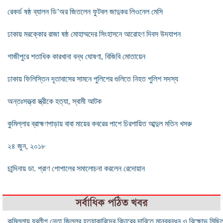
রেকর্ড ষষ্ঠ ব্যালন ডি’অর জিতলেন ফুটবল জাদুকর লিওনেল মেসি
ঢাকায় মরক্কোর রাজা ষষ্ঠ মোহাম্মদের সিংহাসনে আরোহণ দিবস উদযাপন
গাজীপুরে শতাধিক কারখানা বন্ধ ঘোষণা, বিজিবি মোতায়েন
ঢাকায় ফিলিস্তিন দূতাবাসের সামনে পুলিশের গুলিতে নিহত পুলিশ সদস্য
অন্তঃসত্ত্বা স্ত্রীকে হত্যা, স্বামী আটক
কুমিল্লার ব্রাহ্মণপাড়ায় বাবা মায়ের কবরের পাশে চিরশায়িত আব্দুল মতিন খসরু
২৪ জুন, ২০১৮
চান্দিনায় ডা. প্রাণ গোপালের সমালোচনা করলেন রেদোয়ান
সর্বাধিক পঠিত খবর
কুমিল্লায় যুবলীগ নেতা জিল্লুর হত্যাকারিদের বিচারের দাবিতে মানববন্ধন ও বিক্ষোভ মিছি