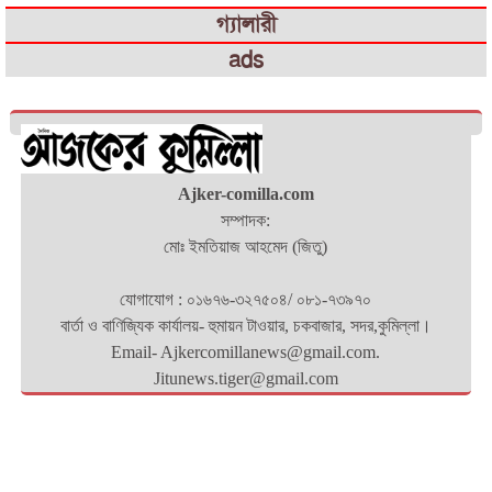
গ্যালারী
ads
Ajker-comilla.com
সম্পাদক:
মোঃ ইমতিয়াজ আহমেদ (জিতু)
যোগাযোগ : ০১৬৭৬-৩২৭৫০৪/ ০৮১-৭৩৯৭০
বার্তা ও বাণিজ্যিক কার্যালয়- হুমায়ন টাওয়ার, চকবাজার, সদর,কুমিল্লা।
Email- Ajkercomillanews@gmail.com.
Jitunews.tiger@gmail.com