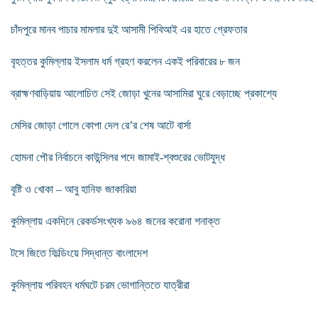
চাঁদপুরে মানব পাচার মামলার দুই আসামী পিবিআই এর হাতে গ্রেফতার
বৃহত্তর কুমিল্লায় ইসলাম ধর্ম গ্রহণ করলেন একই পরিবারের ৮ জন
ব্রাহ্মণবাড়িয়ায় আলোচিত সেই জোড়া খুনের আসামিরা ঘুরে বেড়াচ্ছে প্রকাশ্যে
মেসির জোড়া গোলে কোপা দেল রে’র শেষ আটে বার্সা
হোমনা পৌর নির্বাচনে কাউন্সিলর পদে জামাই-শ্বশুরের ভোটযুদ্ধ
বৃষ্টি ও খোকা – আবু হানিফ জাকারিয়া
কুমিল্লায় একদিনে রেকর্ডসংখ্যক ৯৬৪ জনের করোনা শনাক্ত
টসে জিতে ফিল্ডিংয়ে সিদ্ধান্ত বাংলাদেশ
কুমিল্লায় পরিবহন ধর্মঘটে চরম ভোগান্তিতে যাত্রীরা