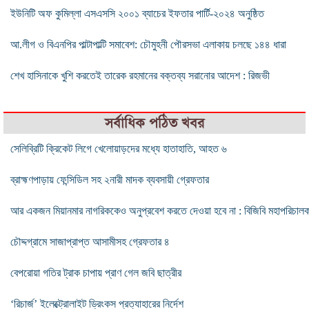
ইউনিটি অফ কুমিল্লা এসএসসি ২০০১ ব্যাচের ইফতার পার্টি-২০২৪ অনুষ্ঠিত
আ.লীগ ও বিএনপির পাল্টাপাল্টি সমাবেশ: চৌমুহনী পৌরসভা এলাকায় চলছে ১৪৪ ধারা
শেখ হাসিনাকে খুশি করতেই তারেক রহমানের বক্তব্য সরানোর আদেশ : রিজভী
সর্বাধিক পঠিত খবর
সেলিব্রিটি ক্রিকেট লিগে খেলোয়াড়দের মধ্যে হাতাহাতি, আহত ৬
ব্রাহ্মণপাড়ায় ফেন্সিডিল সহ ২নারী মাদক ব্যবসায়ী গ্রেফতার
আর একজন মিয়ানমার নাগরিককেও অনুপ্রবেশ করতে দেওয়া হবে না : বিজিবি মহাপরিচাল
চৌদ্দগ্রামে সাজাপ্রাপ্ত আসামীসহ গ্রেফতার ৪
বেপরোয়া গতির ট্রাক চাপায় প্রাণ গেল জবি ছাত্রীর
‘রিচার্জ’ ইলেক্ট্রোলাইট ড্রিংকস প্রত্যাহারের নির্দেশ