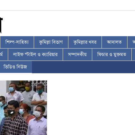
শিল্প-সাহিত্য
কুমিল্লা বিভাগ
কুমিল্লার খবর
আদালত
আ
্ম
লাইফ স্টাইল ও ক্যারিয়ার
সম্পাদকীয়
ফিচার ও মুক্তমত
ভিডিও নিউজ