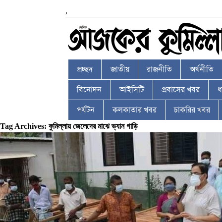
,
প্রচ্ছদ
জাতীয়
রাজনীতি
অর্থনীতি
বিনোদন
আইসিটি
প্রবাসের খবর
ধর
পর্যটন
কলকাতার খবর
চাকরির খবর
Tag Archives: কুমিল্লায় জেলেদের মাঝে ভ্যান গাড়ি