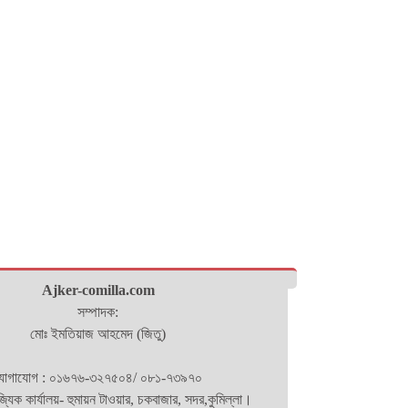
Ajker-comilla.com
সম্পাদক:
মোঃ ইমতিয়াজ আহমেদ (জিতু)
োগাযোগ : ০১৬৭৬-৩২৭৫০৪/ ০৮১-৭৩৯৭০
িজ্যিক কার্যালয়- হুমায়ন টাওয়ার, চকবাজার, সদর,কুমিল্লা।