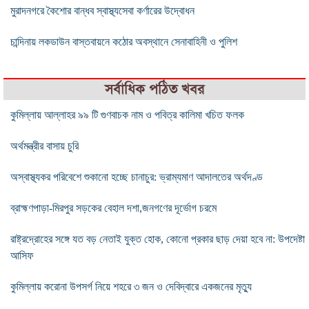
মুরাদনগরে কৈশোর বান্ধব স্বাস্থ্যসেবা কর্ণারের উদ্বোধন
চান্দিনায় লকডাউন বাস্তবায়নে কঠোর অবস্থানে সেনাবাহিনী ও পুলিশ
সর্বাধিক পঠিত খবর
কুমিল্লায় আল্লাহর ৯৯ টি গুণবাচক নাম ও পবিত্র কালিমা খচিত ফলক
অর্থমন্ত্রীর বাসায় চুরি
অস্বাস্থ্যকর পরিবেশে শুকানো হচ্ছে চানাচুর: ভ্রাম্যমাণ আদালতের অর্থদণ্ড
ব্রাহ্মণপাড়া-মিরপুর সড়কের বেহাল দশা,জনগণের দূর্ভোগ চরমে
রাষ্ট্রদ্রোহের সঙ্গে যত বড় নেতাই যুক্ত হোক, কোনো প্রকার ছাড় দেয়া হবে না: উপদেষ্টা
আসিফ
কুমিল্লায় করোনা উপসর্গ নিয়ে শহরে ৩ জন ও দেবিদ্বারে একজনের মৃত্যু