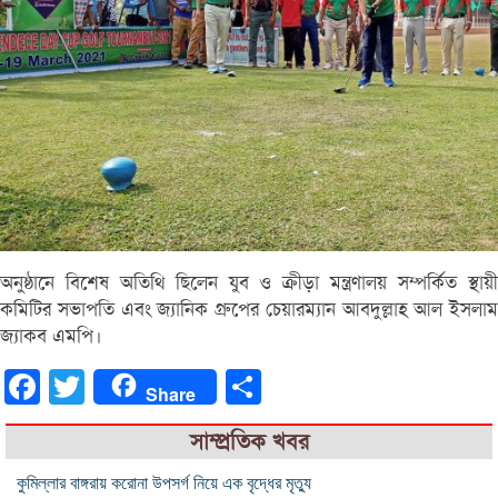
অনুষ্ঠানে বিশেষ অতিথি ছিলেন যুব ও ক্রীড়া মন্ত্রণালয় সম্পর্কিত স্থায়ী
কমিটির সভাপতি এবং জ্যানিক গ্রুপের চেয়ারম্যান আবদুল্লাহ আল ইসলাম
জ্যাকব এমপি।
Facebook
Twitter
Share
Share
সাম্প্রতিক খবর
কুমিল্লার বাঙ্গরায় করোনা উপসর্গ নিয়ে এক বৃদ্ধের মৃত্যু