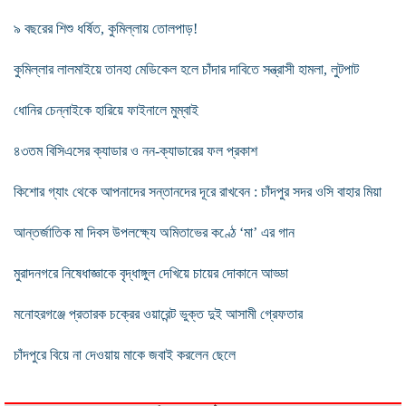
৯ বছরের শিশু ধর্ষিত, কুমিল্লায় তোলপাড়!
কুমিল্লার লালমাইয়ে তানহা মেডিকেল হলে চাঁদার দাবিতে সন্ত্রাসী হামলা, লুটপাট
ধোনির চেন্নাইকে হারিয়ে ফাইনালে মুম্বাই
৪৩তম বিসিএসের ক্যাডার ও নন-ক্যাডারের ফল প্রকাশ
কিশোর গ্যাং থেকে আপনাদের সন্তানদের দূরে রাখবেন : চাঁদপুর সদর ওসি বাহার মিয়া
আন্তর্জাতিক মা দিবস উপলক্ষ্যে অমিতাভের কণ্ঠে ‘মা’ এর গান
মুরাদনগরে নিষেধাজ্ঞাকে বৃদ্ধাঙ্গুল দেখিয়ে চায়ের দোকানে আড্ডা
মনোহরগঞ্জে প্রতারক চক্রের ওয়ারেন্ট ভুক্ত দুই আসামী গ্রেফতার
চাঁদপুরে বিয়ে না দেওয়ায় মাকে জবাই করলেন ছেলে