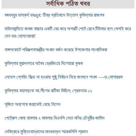
সর্বাধিক পঠিত খবর
বঙ্গবন্ধুর ভাস্কর্য ভাঙচুর: তীব্র প্রতিবাদে উত্তাল কুমিল্লার রাজপথ
দাউদকান্দিতে জমজ বাচ্চার একটি বের করে অপরটি পেটে রেখে টিউমার বলে সেলাই করে
দেন ডাঃ হোসনেয়ারা!
নাঙ্গলকোটে পরিকল্পনামন্ত্রীর সংবাদ বর্জন করেছে উপজেলার সাংবাদিকরা
কুমিল্লার মুরাদনগরে অবৈধ ড্রেজিংয়ে দিশেহারা কৃষক
লেভেল প্লেয়িং ফিল্ড না হওয়ায় সুষ্ঠু নির্বাচন নিয়ে জনমনে শংকা —-ড.মোশাররফ
কুমিল্লায় মহাসড়কে আ.লীগের ঝটিকা মিছিল; গ্রেফতার ১২
সৃজিত অবশেষে জয়াকেই বেছে নিলেন
পেট্রোল বোমা হামলার ২ মামলায় বিএনপি নেতা মনির চৌধুরীর জামিন
দেবিদ্বারে মুক্তিযোদ্ধাদের মানববন্ধন স্মারকলিপি প্রদান