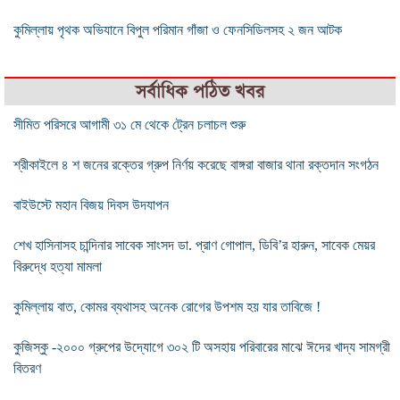
কুমিল্লায় পৃথক অভিযানে বিপুল পরিমান গাঁজা ও ফেনসিডিলসহ ২ জন আটক
সর্বাধিক পঠিত খবর
সীমিত পরিসরে আগামী ৩১ মে থেকে ট্রেন চলাচল শুরু
শ্রীকাইলে ৪ শ জনের রক্তের গ্রুপ নির্ণয় করেছে বাঙ্গরা বাজার থানা রক্তদান সংগঠন
বাইউস্টে মহান বিজয় দিবস উদযাপন
শেখ হাসিনাসহ চান্দিনার সাবেক সাংসদ ডা. প্রাণ গোপাল, ডিবি’র হারুন, সাবেক মেয়র
বিরুদ্ধে হত্যা মামলা
কুমিল্লায় বাত, কোমর ব্যথাসহ অনেক রোগের উপশম হয় যার তাবিজে !
কুজিস্কু -২০০০ গ্রুপের উদ্যোগে ৩০২ টি অসহায় পরিবারের মাঝে ঈদের খাদ্য সামগ্রী
বিতরণ