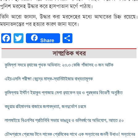
পুলিশ মরদেহ উদ্ধার করে হাসপাতাল মর্গে পাঠায়।
তিনি আরো জানান, উদ্ধার করা মরদেহের মধ্যে আঘাতের চিহ্ন রয়েছে।
ময়নাতদন্তের পর হত্যার কারণ জানা যাবে।
Facebook
Twitter
Share
Share
সাম্প্রতিক খবর
কুমিল্লা সদরে র‌্যাবের পৃথক অভিযান: ২৩.৩ কেজি গাঁজাসহ ৩ জন আটক
এইচএসসি পরীক্ষা কেন্দ্রে মাস্ক-স্যানিটাইজার বাধ্যতামূলক
কুমিল্লায় ইর্স্টাণ ইয়াকুব প্লাজায় মেগা র‌্যাফেল ড্র ও পুরষ্কার বিতরণী অনুষ্ঠিত
কচুয়ার রহিমানগর বাজারে জলাবদ্ধতা, জনদুর্ভোগ চরমে
লালমাইয়ে বিএনপির প্রতিনিধি সভায় ভাঙচুর ও গুলিবর্ষণের অভিযোগ, আহত ৫০
চৌদ্দগ্রামে প্রেমের টানে সাবেক প্রেমিকের সাথে এক সন্তানের জননী উধাও! সন্তানের