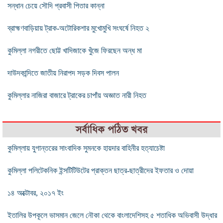
সন্ধান চেয়ে সৌদি প্রবাসী পিতার কান্না
ব্রাহ্মণবাড়িয়ায় ট্রাক-অটোরিকশার মুখোমুখি সংঘর্ষে নিহত ২
কুমিল্লা নগরীতে ছোট্ট খাদিজাকে খুঁজে ফিরছেন অন্ধ মা
দাউদকান্দিতে জাতীয় নিরাপদ সড়ক দিবস পালন
কুমিল্লার নাজিরা বাজারে ট্রাকের চাপাঁয় অজ্ঞাত নারী নিহত
সর্বাধিক পঠিত খবর
কুমিল্লায় যুগান্তরের সাংবাদিক সুমনকে হায়দার বাহিনীর হত্যাচেষ্টা
কুমিল্লা পলিটেকনিক ইন্সটিটিউটের প্রাক্তন ছাত্র-ছাত্রীদের ইফতার ও দোয়া
১৪ অক্টোবর, ২০১৭ ইং
ইতালির উপকূলে ভাসমান জেলে নৌকা থেকে বাংলাদেশিসহ ৫ শতাধিক অভিবাসী উদ্ধার