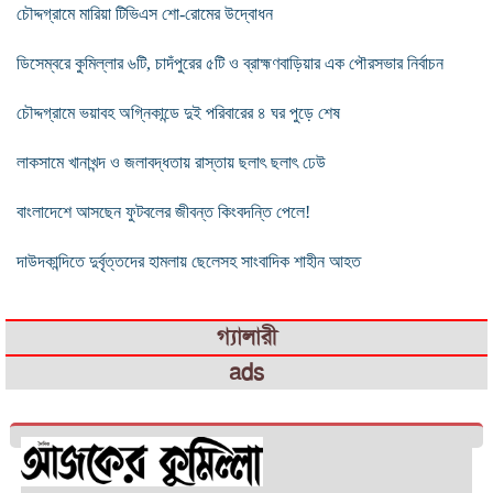
চৌদ্দগ্রামে মারিয়া টিভিএস শো-রোমের উদ্বোধন
ডিসেম্বরে কুমিল্লার ৬টি, চাদঁপুরের ৫টি ও ব্রাহ্মণবাড়িয়ার এক পৌরসভার নির্বাচন
চৌদ্দগ্রামে ভয়াবহ অগ্নিকান্ডে দুই পরিবারের ৪ ঘর পুড়ে শেষ
লাকসামে খানাখন্দ ও জলাবদ্ধতায় রাস্তায় ছলাৎ ছলাৎ ঢেউ
বাংলাদেশে আসছেন ফুটবলের জীবন্ত কিংবদন্তি পেলে!
দাউদকান্দিতে দুর্বৃত্তদের হামলায় ছেলেসহ সাংবাদিক শাহীন আহত
গ্যালারী
ads