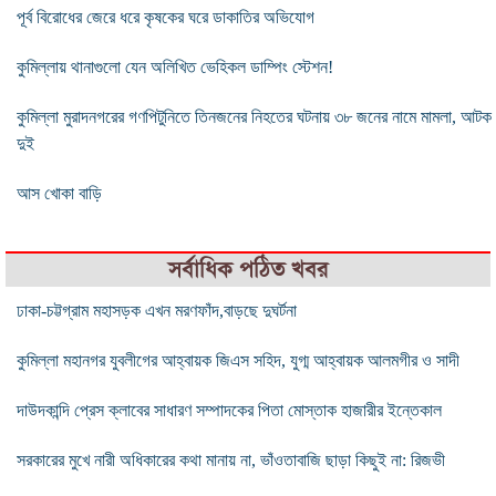
পূর্ব বিরোধের জেরে ধরে কৃষকের ঘরে ডাকাতির অভিযোগ
কুমিল্লায় থানাগুলো যেন অলিখিত ভেহিকল ডাম্পিং স্টেশন!
কুমিল্লা মুরাদনগরের গণপিটুনিতে তিনজনের নিহতের ঘটনায় ৩৮ জনের নামে মামলা, আটক
দুই
আস খোকা বাড়ি
সর্বাধিক পঠিত খবর
ঢাকা-চট্টগ্রাম মহাসড়ক এখন মরণফাঁদ,বাড়ছে দুঘর্টনা
কুমিল্লা মহানগর যুবলীগের আহ্বায়ক জিএস সহিদ, যুগ্ম আহ্বায়ক আলমগীর ও সাদী
দাউদকান্দি প্রেস ক্লাবের সাধারণ সম্পাদকের পিতা মোস্তাক হাজারীর ইন্তেকাল
সরকারের মুখে নারী অধিকারের কথা মানায় না, ভাঁওতাবাজি ছাড়া কিছুই না: রিজভী