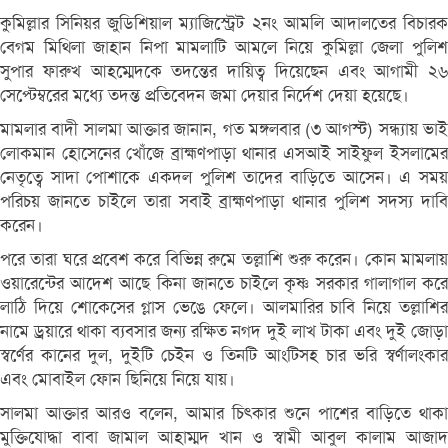
কুমিল্লার সিনিয়র জুডিশিয়াল ম্যাজিস্ট্রেট ২নং আমলি আদালতের বিচারক
বেগম মিথিলা জাহান নিপা মামলাটি আমলে নিয়ে কুমিল্লা জেলা পুলিশ
সুপার ফারুখ আহম্মেদকে তদন্তের দায়িত্ব দিয়েছেন এবং আগামী ২৬
সেপ্টেম্বরের মধ্যে তদন্ত প্রতিবেদন জমা দেয়ার নির্দেশ দেয়া হয়েছে।
মামলার বাদী সালমা আক্তার জানান, গত মঙ্গলবার (৩ আগস্ট) সন্ধ্যায় ভাই
লোকমান হোসেনের খোঁজে ব্রাহ্মণপাড়া থানার এসআই সাইফুল ইসলামের
নেতৃত্বে সাদা পোশাকে একদল পুলিশ তাদের বাড়িতে আসেন। এ সময়
পরিচয় জানতে চাইলে তারা সবাই ব্রাহ্মণপাড়া থানার পুলিশ সদস্য দাবি
করেন।
পরে তারা ঘরে প্রবেশ করে বিভিন্ন রুমে তল্লাশি শুরু করেন। কোন মামলায়
ওয়ারেন্টের আদেশ আছে কিনা জানতে চাইলে কৃষ্ণ সরকার গালাগাল করে
লাঠি দিয়ে শোকেসের গ্লাস ভেঙে ফেলে। আলমারির চাবি নিয়ে তল্লাশির
নামে ড্রয়ারে থাকা ব্যবসার জন্য রক্ষিত নগদ দুই লাখ টাকা এবং দুই জোড়া
স্বর্ণের কানের দুল, দুইটি চেইন ও তিনটি আংটিসহ চার ভরি স্বর্ণালংকার
এবং মোবাইল ফোন ছিনিয়ে নিয়ে যায়।
সালমা আক্তার আরও বলেন, আমার চিৎকার শুনে পাশের বাড়িতে থাকা
মুক্তিযোদ্ধা বাবা জামাল আহাম্মদ খান ও স্বামী আবুল কালাম আজাদ