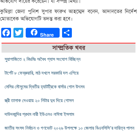
অভিযোগ দায়ের করেছেন। যা সম্পন্ন মিথ্যা।
কুমিল্লা জেলা পুলিশ সুপার ফারুখ আহম্মেদ বলেন, আদালতের নির্দেশ
মোতাবেক অভিযোগটি তদন্ত করা হবে।
Facebook
Twitter
Share
Share
সাম্প্রতিক খবর
সুয়াগাজিতে ২ কিঃমিঃ অবৈধ গ্যাস সংযোগ বিচ্ছিন্ন
টার্গেট ৮ ফেব্রুয়ারি, মাঠ দখলে সরকারি দল এগিয়ে
মেসির মৌসুমের দ্বিতীয় হ্যাটট্রিকে বার্সার গোল উৎসব
স্ত্রী তালাক দেওয়ায় ২০ লিটার দুধ দিয়ে গোসল
দাউদকান্দির প্রথম নারী ইউএনও নাঈমা ইসলাম
জাতীয় সংসদ নির্বাচন ও গণভোট ২০২৬ উপলক্ষে ১০ জেলায় বিএনসিসি’র দায়িত্ব পালন