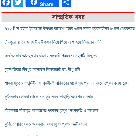
Facebook
Twitter
Share
Share
সাম্প্রতিক খবর
৭২০ পিস ইয়াবা ট্যাবলেট উদ্ধার ব্রাহ্মণপাড়ায় ৬জন মাদক ব্যবসায়ীসহ ৮ জন গ্রেফতার
চাঁদপুরে নাতির জন্য ঈদ উপহার নিয়ে গিয়ে লাশ হয়ে ফিরলেন নানি
অবন্তিকার আত্মহত্যার ঘটনায় সহকারী প্রক্টর ও সহপাঠী রিমান্ডে
বৃহষ্পতিবার চাঁদপুর আসছেন শিক্ষামন্ত্রী ডা: দীপু মনি
শাহরাস্তিতে “ভূমিহীন ও গৃহহীন” পরিবারের মাঝে গৃহ প্রদান বিষয়ে প্রেস কনফারেন্স
কুমিল্লার হোমনা থেকে ১৫ ফুট লম্বা পাহাড়ি অজগর উদ্ধার
বইমেলায় সীমান্ত আকরামের প্রবন্ধগ্রন্থ ‘সংস্কৃতি ও নজরুল’
কুবিতে পরিত্যক্ত অবস্থায় বঙ্গবন্ধু ও প্রধানমন্ত্রীর ছবি