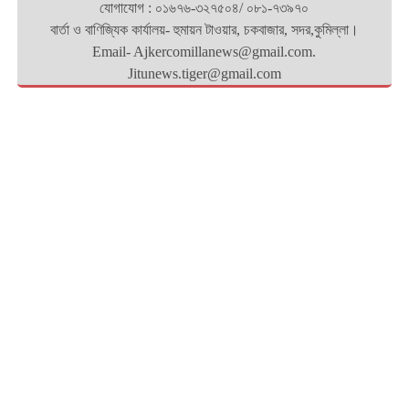
যোগাযোগ : ০১৬৭৬-৩২৭৫০৪/ ০৮১-৭৩৯৭০
বার্তা ও বাণিজ্যিক কার্যালয়- হুমায়ন টাওয়ার, চকবাজার, সদর,কুমিল্লা।
Email- Ajkercomillanews@gmail.com.
Jitunews.tiger@gmail.com