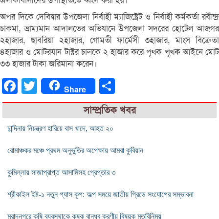
এলাকাবাসীদের উপস্থিতিতে ধ্বংস করা হয়।
অপর দিকে দেবিদ্বার উপজেলা নির্বাহী ম্যাজিষ্ট্রেট ও নির্বাহী কর্মকর্তা রবীন্দ্র
চাকমা, ভ্রাম্যমান আদালতের অভিযানে উপজেলা সদরের হোটেল আজগর
২হাজার, ছাবরিয়া ২হাজার, গোমতী ফার্মেসী ৩হাজার, মাংস বিক্রেতা
৪হাজার ও মোটরযান টাক্টর চালকে ২ হাজার করে পৃথক পৃথক আইনে মোট
৩৩ হাজার টাকা জরিমানা করেন।
Facebook
Twitter
Share
Share
সাম্প্রতিক খবর
চান্দিনায় নিয়ন্ত্রণ হারিয়ে বাস খাদে, আহত ২০
রোমাঞ্চকর মঞ্চে প্রথম অনুভুতির অপেক্ষায় আমরা কুবিয়ান
কুমিল্লায় সাজাপ্রাপ্ত আসামিসহ গ্রেপ্তার ৩
শ্রীকাইল ইষ্ট-১ নতুন গ্যাস কূপ: অল্প সময়ে জাতীয় গ্রিডে সংযোগের সম্ভাবনা
মুরাদনগরে কৃষি ব্যবস্থাকে কৃষক বান্ধব করণীয় বিষয়ক মতবিনিময়