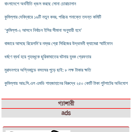
বাংলাদেশে অর্থনীতি ধ্বংস করছে সোনা চোরাচালান
কুমিল্লার দেবিদ্বারে ১৬টি নতুন কবর, পরিচয় শনাক্তে তদন্ত কমিটি
‘কুমিল্লা-২ আসনে নির্বাচন ইসির সীমানা অনুযায়ী হবে’
বাজারে আসছে রিয়েলমি’র নম্বর প্রো সিরিজের উদ্ভাবনী ক্যামেরা স্মার্টফোন
ধর্ষণে ব্যর্থ হয়ে গৃহবধূকে ছুরিকাঘাতের ঘটনায় যুবক গ্রেফতার
মুরাদনগরে অগ্নিকান্ডে বসতঘর পুড়ে ছাই: ৮ লক্ষ টাকার ক্ষতি
কুমিল্লায় আর.সি.এল এমডি শাহজাহানের বিরুদ্ধে ২৫০ কোটি টাকা লুটপাটের অভিযোগ
গ্যালারী
ads