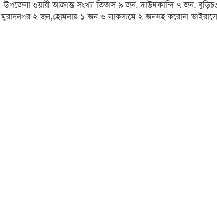
া। উপজেলা ওয়ারী আক্রান্ত সংখ্যা তিতাস ৯ জন, দাউদকান্দি ৭ জন, বুড়িচং
 জন, মুরাদনগর ২ জন,হোমনায় ১ জন ও লাকসামে ২ জনসহ ক‌রোনা ভাইরা‌সে