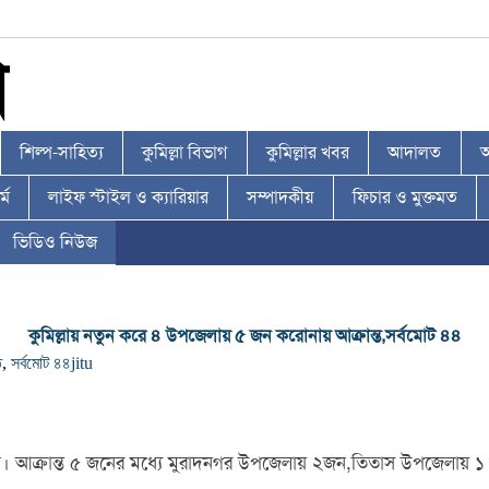
শিল্প-সাহিত্য
কুমিল্লা বিভাগ
কুমিল্লার খবর
আদালত
আ
্ম
লাইফ স্টাইল ও ক্যারিয়ার
সম্পাদকীয়
ফিচার ও মুক্তমত
ভিডিও নিউজ
কুমিল্লায় নতুন করে ৪ উপজেলায় ৫ জন করোনায় আক্রান্ত,সর্বমোট ৪৪
ত
,
সর্বমোট ৪৪
jitu
েছেন। আক্রান্ত ৫ জনের মধ্যে মুরাদনগর উপজেলায় ২জন,তিতাস উপজেলায়