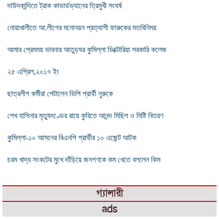
দাউদকান্দিতে ট্রাক কাভার্ডভ্যানের ত্রিমুখী সংঘর্ষ
নোয়াখালীতে আ.লীগের মনোনয়ন প্রত্যাশী ফারুকের মতবিনিময়
আমার প্রেমময় ভাবনার আতুড়ঘর কুমিল্লা ভিক্টোরিয়া সরকারি কলেজ
২৫ এপ্রিল,২০১৭ ইং
ছাত্রলীগ কর্মীরা পেটালেন ভিপি প্রার্থী নুরুকে
শেখ হাসিনার মৃত্যুদণ্ডের রায়ে কুবিতে আনন্দ মিছিল ও মিষ্টি বিতরণ
কুমিল্লা-১০ আসনের বিএনপি প্রার্থীর ১০ এজেন্ট আটক
চরম খাদ্য সংকটের মুখে দাঁড়িয়ে জনগণকে কম খেতে বললেন কিম
গ্যালারী
ads