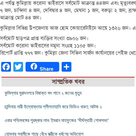
এ পর্যন্ত কুমিল্লায় করোনা ভাইরাসে সর্বমোট আক্রান্ত ৪৪জন এবং মৃত্যুব
৭ জন, চান্দিনা ৪ জন, দেবিদ্বার ৪ জন, মেঘনা ১ জন, বরুড়া ২ জন, ব্
আক্রান্ত মোট ৪৪ জন।
কু‌মিল্লার বি‌ভিন্ন উপ‌জেলায় আজ হোম ‌কোয়া‌রেটাই‌নে আ‌ছে ১৩২৬ জন। এ
সর্বমোট ছাড়পত্র প্রাপ্ত ব্যক্তির সংখ্যা ৩৯০৬ জন।
সর্বমোট ক‌রোনা ভাইরা‌সের নমুনা সংগ্রহ ১১০৫ জন।
রিপোর্ট প্রাপ্তি ৭৭৭ জন। কুমিল্লা জেলা সিভিল সার্জন কার্যালয়ের পেইজ থে
Facebook
Twitter
Share
Share
সাম্প্রতিক খবর
কুমিল্লার মুরাদনগরে বিষাক্ত মদ পানে ২ জনের মৃত্যু
চান্দিনায় নারী উদ্যোক্তার শ্লীলতাহানি করে ভিডিও ধারণ; আটক ২
এবার পশ্চিমবঙ্গের পুরষ্কার লাভ ইমরান মাহফুজের ‘দীর্ঘস্থায়ী শোকসভা’
হোমনায় স্বামীকে গাছে বেঁধে স্ত্রীকে ধর্ষণের অভিযোগ