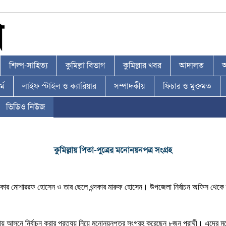
শিল্প-সাহিত্য
কুমিল্লা বিভাগ
কুমিল্লার খবর
আদালত
আ
্ম
লাইফ স্টাইল ও ক্যারিয়ার
সম্পাদকীয়
ফিচার ও মুক্তমত
ভিডিও নিউজ
কুমিল্লায় পিতা-পুত্রের মনোনয়নপত্র সংগ্রহ
খন্দকার মোশাররফ হোসেন ও তার ছেলে খন্দকার মারুফ হোসেন। উপজেলা নির্বাচন অফিস থেকে 
ীয় আসনে নির্বাচন করার প্রত্যয় নিয়ে মনোনয়নপত্র সংগ্রহ করেছেন ৮জন প্রার্থী। এদের মধ্য