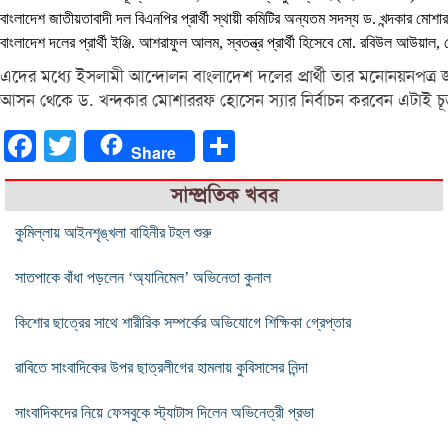
বাংলাদেশ জাতীয়তাবাদী দল বিএনপির প্রার্থী স্থায়ী কমিটির অন্যতম সদস্য ড. খন্দকার মোশ
বাংলাদেশ দলের প্রার্থী ইঞ্জি. আশরাফুল আলম, স্বতন্ত্র প্রার্থী হিসেবে মো. রবিউল আউয়
এদের মধ্যে ইসলামী আন্দোলন বাংলাদেশ দলের প্রার্থী তার মনোনয়নপত্র
আসন থেকে ড. খন্দকার মোশাররফ হোসেন স্যার নির্বাচন করবেন এটাই চূড়া
Facebook
Twitter
Share
Share
সাম্প্রতিক খবর
কুমিল্লায় আইনশৃঙ্খলা বাহিনীর টহল শুরু
সাতপাকে বাঁধা পড়লেন ‘অ্যানিমেল’ অভিনেতা কুনাল
কিশোর ছাত্রের সাথে শারীরিক সম্পর্কের অভিযোগে শিক্ষিকা গ্রেপ্তার
রাবিতে সাংবাদিকের উপর ছাত্রলীগের হামলায় কুবিসাসের নিন্দা
সাংবাদিকদের নিয়ে ফেসবুকে স্ট্যাটাস দিলেন অভিনেত্রী প্রভা