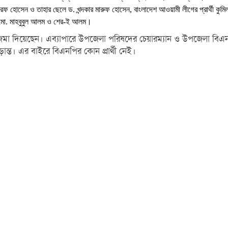
াররফ হোসেন ও তাহার ছেলে ড. খন্দকার মারুফ হোসেন, বাংলাদেশ আওয়ামী লীগের প্রার্থী কুমি
াল, মো. মাহবুবুল আলম ও শের-ই আলম।
 জমা দিয়েছেন। এব্যাপারে উপজেলা পরিষদের চেয়ারম্যান ও উপজেলা বিএন
ন্ত। এর বাইরে বিএনপির কোন প্রার্থী নেই।