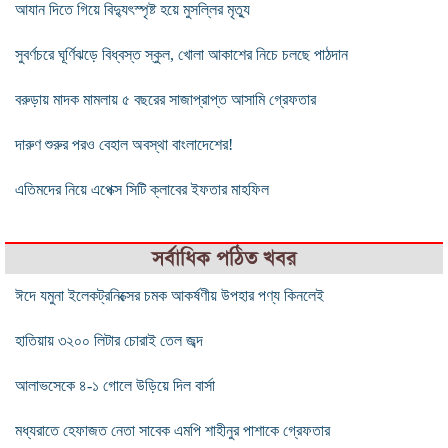
আযান দিতে গিয়ে বিদ্যুৎস্পৃষ্ট হয়ে মুসল্লির মৃত্যু
সুবর্ণচরে ঘূর্ণিঝড়ে বিধ্বস্ত স্কুল, খোলা আকাশের নিচে চলছে পাঠদান
বরুড়ায় মাদক মামলায় ৫ বছরের সাজাপ্রাপ্ত আসামি গ্রেফতার
দারুণ শুরুর পরও বেহাল অবস্থা বাংলাদেশের!
এতিমদের নিয়ে এপেক্স সিটি ক্লাবের ইফতার মাহফিল
সর্বাধিক পঠিত খবর
ঈদে যমুনা ইলেকট্রনিক্সের চমক আকর্ষণীয় উপহার পণ্য কিনলেই
হাতিয়ায় ৩২০০ লিটার চোরাই তেল জব্দ
আলাভসেকে ৪-১ গোলে উড়িয়ে দিল বার্সা
মধ্যরাতে হেফাজত নেতা সাবেক এমপি শাহীনুর পাশাকে গ্রেফতার