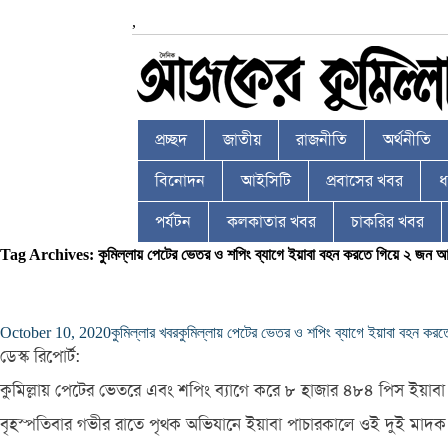
,
প্রচ্ছদ
জাতীয়
রাজনীতি
অর্থনীতি
বিনোদন
আইসিটি
প্রবাসের খবর
ধর
পর্যটন
কলকাতার খবর
চাকরির খবর
Tag Archives: কুমিল্লায় পেটের ভেতর ও শপিং ব্যাগে ইয়াবা বহন করতে গিয়ে ২ জন 
October 10, 2020
কুমিল্লার খবর
কুমিল্লায় পেটের ভেতর ও শপিং ব্যাগে ইয়াবা বহন ক
ডেস্ক রিপোর্ট:
কুমিল্লায় পেটের ভেতরে এবং শপিং ব্যাগে করে ৮ হাজার ৪৮৪ পিস ইয়াবা 
বৃহস্পতিবার গভীর রাতে পৃথক অভিযানে ইয়াবা পাচারকালে ওই দুই মাদ