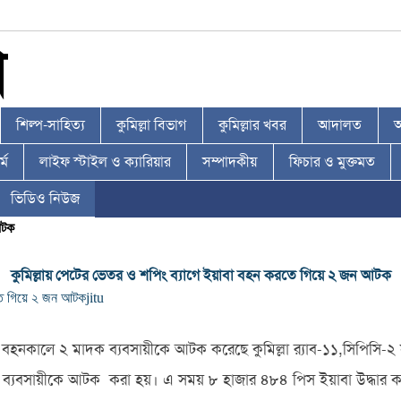
শিল্প-সাহিত্য
কুমিল্লা বিভাগ
কুমিল্লার খবর
আদালত
আ
্ম
লাইফ স্টাইল ও ক্যারিয়ার
সম্পাদকীয়
ফিচার ও মুক্তমত
ভিডিও নিউজ
আটক
কুমিল্লায় পেটের ভেতর ও শপিং ব্যাগে ইয়াবা বহন করতে গিয়ে ২ জন আটক
রতে গিয়ে ২ জন আটক
jitu
বহনকালে ২ মাদক ব্যবসায়ীকে আটক করেছে কুমিল্লা র‌্যাব-১১,সিপিসি-২ 
ক ব্যবসায়ীকে আটক করা হয়। এ সময় ৮ হাজার ৪৮৪ পিস ইয়াবা উদ্ধার ক