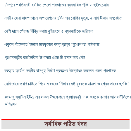
চাঁদপুরে প্রতিবন্ধী ব্যক্তি পেলো প্রভাতের ব্যবসায়িক পুঁজি ও হুইলচেয়ার
নগরীর সেবা হাসপাতালে অপারেশনের ১দিন পর রোগির মৃত্যু, ২ লাখ টাকায় সমঝোতা
বেশি দামে পেঁয়াজ বিক্রি করায় বুড়িচংয়ে ৫ ব্যবসায়ীকে জরিমানা
একুশে বইমেলায় ইমরান মাহফুজের কাব্যগ্রন্থ ‘মুখোশপরা পাঠশালা’
প্রধানমন্ত্রীর রাজনৈতিক উপদেষ্টা এইচ টি ইমাম আর নেই
বরুড়ায় দুর্যোগ সহনীয় বাসগৃহ নির্মাণ প্রকল্পের উদ্বোধন করলেন জেলা প্রশাসক
দেবিদ্বারে ত্রাণ চাইতে গিয়ে মারধরের শিকার সেই যুবককে মামলা ও গ্রেফতারের হুমকি !
বঙ্গবন্ধু স্যাটালাইট-১ এর সফল উৎক্ষেপনে প্রধানমন্ত্রী এবং জয়কে কাতার আওয়ামীলিগের
অভিনন্দন
সর্বাধিক পঠিত খবর