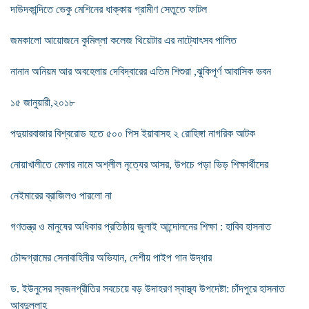
দাউদকান্দিতে ভেকু মেশিনের ধাক্কায় গ্রামীণ সেতুতে ফাটল
জমকালো আয়োজনে কুমিল্লা কলেজ থিয়েটার এর নাট্যোৎসব পালিত
নানান অনিয়ম আর অবহেলায় দেবিদ্বারের এতিম শিশুরা ,ঝুকিপূর্ণ আবাসিক ভবন
১৫ জানুয়ারী,২০১৮
পদুয়ারবাজার বিশ্বরোড হতে ৫০০ পিস ইয়াবাসহ ২ রোহিঙ্গা নাগরিক আটক
নোয়াখালীতে মেলার নামে অশ্লীল নৃত্যের আসর, উপচে পড়া ভিড় শিক্ষার্থীদের
নেইমারের ব্রাজিলও পারলো না
গণতন্ত্র ও মানুষের অধিকার প্রতিষ্ঠায় জুলাই আন্দোলনের শিক্ষা : হাবিব হাসনাত
চৌদ্দগ্রামের সেনাবাহিনীর অভিযান, দেশীয় পাইপ গান উদ্ধার
ড. ইউনুসের স্বজনপ্রীতির সবচেয়ে বড় উদাহরণ স্বাস্থ্য উপদেষ্টা: চাঁদপুরে হাসনাত
আবদুল্লাহ