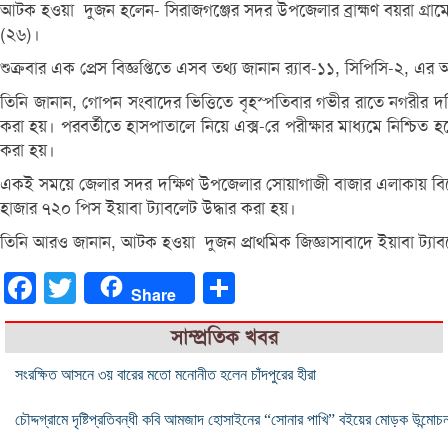
আটক হওয়া দুজন হলেন- সিরাজগঞ্জের সদর উপজেলার ব্রাহ্মণ বয়রা গ্রাম
(২৬)।
শুক্রবার এক প্রেস বিজ্ঞপ্তিতে এসব তথ্য জানান র‌্যাব-১১, সিপিসি-২, 
তিনি জানান, গোপন সংবাদের ভিত্তিতে বৃহস্পতিবার গভীর রাতে নগরীর
করা হয়। পরবর্তীতে হাসপাতালে নিয়ে এক্স-রে পরীক্ষার মাধ্যমে নিশ্চিত 
করা হয়।
একই সময়ে জেলার সদর দক্ষিণ উপজেলার সোয়াগাজী বাজার এলাকায় বিশে
হাজার ৭২০ পিস ইয়াবা ট্যাবলেট উদ্ধার করা হয়।
তিনি আরও জানান, আটক হওয়া দুজন প্রাথমিক জিজ্ঞাসাবাদে ইয়াবা ট্যাবলে
Facebook
Twitter
Share
Share
সাম্প্রতিক খবর
সংরক্ষিত আসনে ৩য় বারের মতো মনোনীত হলেন চাঁদপুরের হীরা
চৌদ্দগ্রামে দৃষ্টিপ্রতিবন্ধী কবি আমজাদ হোসাইনের “সোনার পাখি” বইয়ের মোড়ক উন্মোচ