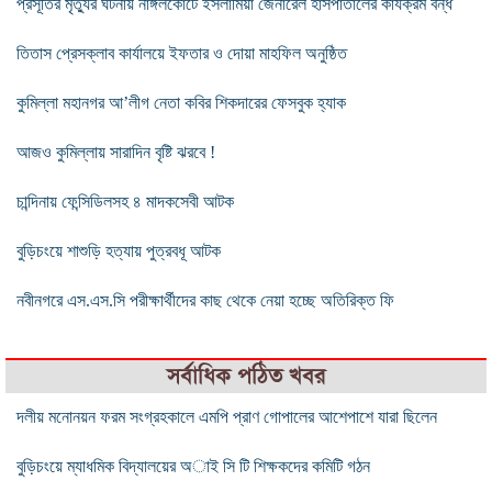
প্রসূতির মৃত্যুর ঘটনায় নাঙ্গলকোটে ইসলামিয়া জেনারেল হাসপাতালের কার্যক্রম বন্ধ
তিতাস প্রেসক্লাব কার্যালয়ে ইফতার ও দোয়া মাহফিল অনুষ্ঠিত
কুমিল্লা মহানগর আ’লীগ নেতা কবির শিকদারের ফেসবুক হ্যাক
আজও কুমিল্লায় সারাদিন বৃষ্টি ঝরবে !
চান্দিনায় ফেন্সিডিলসহ ৪ মাদকসেবী আটক
বুড়িচংয়ে শাশুড়ি হত্যায় পুত্রবধূ আটক
নবীনগরে এস.এস.সি পরীক্ষার্থীদের কাছ থেকে নেয়া হচ্ছে অতিরিক্ত ফি
সর্বাধিক পঠিত খবর
দলীয় মনোনয়ন ফরম সংগ্রহকালে এমপি প্রাণ গোপালের আশেপাশে যারা ছিলেন
বুড়িচংয়ে ম্যাধমিক বিদ্যালয়ের অাই সি টি শিক্ষকদের কমিটি গঠন