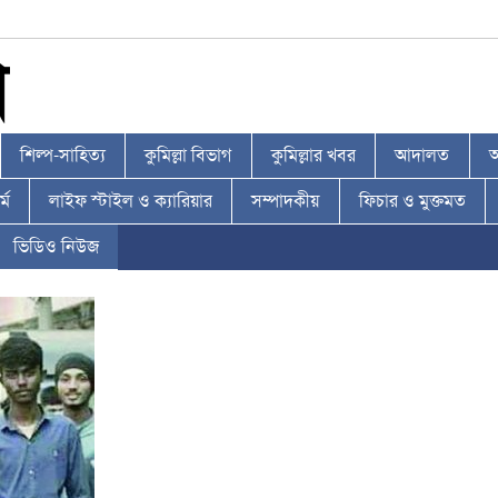
শিল্প-সাহিত্য
কুমিল্লা বিভাগ
কুমিল্লার খবর
আদালত
আ
্ম
লাইফ স্টাইল ও ক্যারিয়ার
সম্পাদকীয়
ফিচার ও মুক্তমত
ভিডিও নিউজ