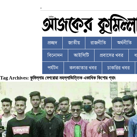
,
প্রচ্ছদ
জাতীয়
রাজনীতি
অর্থনীতি
বিনোদন
আইসিটি
প্রবাসের খবর
ধর
পর্যটন
কলকাতার খবর
চাকরির খবর
Tag Archives: কুমিল্লায় বেপরোয়া মহল্লাভিত্তিক একাধিক কিশোর গ্যাং