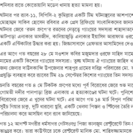
শনিবার রাতে কোতোয়ালি মডেল থানায় হত্যা মামলা হয়।
ঘটনার পর র‍্যাব-১১, সিপিসি-২ কুমিল্লার একটি টিম ঘটনাস্থলের আশপাশের
মোহাম্মদ সাকিব হোসেন রবিবার এক প্রেস ব্রিফিংয়ে সাংবাদিকদের জা
ঘটনার জেরে ‘রতন গ্রুপে’র রতনের নেতৃত্বে গ্যাংয়ের সদস্যরা শাহ
ভাটপাড়া এলাকার তানজীদ, কালিয়াজুড়ি এলাকার ইয়াসিন আরাফাত ওরফে
একটি এন্টিকাটার উদ্ধার করা হয়। জিজ্ঞাসাবাদে গ্রেফতার আসামিদের দেওয়
এর আগে গত বছরের ২৮ মে নওশাদ কবির মজুমদার ওরফে নাহিদ নামে কুম
নামের একটি কিশোর গ্যাংয়ের সদস্যরা। তুচ্ছ ঘটনায় ঐ গ্যাংয়ের জাহিদ 
জন্য জেলার দাউদকান্দি উপজেলার শাহপুর গ্রামের দরিদ্র পরিবারের মো. আ
প্রযুক্তি ব্যবহার করে র‍্যাবের টিম ২৯ সেপ্টেম্বর কিশোর গ্যাংয়ের তিন 
চলতি বছরের গত ৪ মে টিকটক গ্রুপের মধ্যে পূর্ব বিরোধের জেরে শুভ
গোমতী নদীর পালপাড়া ব্রিজ এলাকায় এ হত্যাকাণ্ডের ঘটনা ঘটে। পুলিশ
বিরোধের জেরে এ খুনের ঘটনা ঘটে। এর আগে গত ১৪ মার্চ বিপুল পরিমাণ
সুইচ গিয়ার চাকু, দুটি ধারালো ছুরি, একটি খেলনা পিস্তল ও স্টিলের তৈরি লা
পরিচালনা করে আসছিল বলে র‍্যাব জানিয়েছে।
গত ১২ আগস্ট নগরীর ধর্মসাগর গেটসংলগ্ন পিজা কালজুন রেস্টুরেন্টে ত
ভাঙচুর করে। তারা কাউন্টারে ঢুকে রেস্টুরেন্ট মালিক মো. শাহিদুজ্জাম