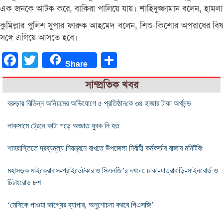
এক জনকে আটক করে, বাকিরা পালিয়ে যায়। শাহিদুজ্জামান বলেন, হামলাক
কুমিল্লার পুলিশ সুপার ফারুক আহমেদ বলেন, শিশু-কিশোর অপরাধের বিষয়ে 
সঙ্গে এগিয়ে আসতে হবে।
Facebook
Twitter
Share
Share
সাম্প্রতিক খবর
বরুড়ায় বিভিন্ন অনিয়মের অভিযোগে ৫ প্রতিষ্ঠান‌কে ৩৪ হাজার টাকা অর্থদন্ড
লাকসামে ট্রেনে কাটা পড়ে অজ্ঞাত যুবক নি হত
শাহরাস্তিতে দ্রব্যমূল্য নিয়ন্ত্রনে রাখতে উপজেলা নির্বাহী কর্মকর্তার বাজার মনিটরিং
মহাসড়ক মাইক্রোবাস-প্রাইভেটকার ও সিএনজি’র দখলে: ঢাকা-যাত্রাবাড়ি-সাইনবোর্ড ও
চিটাংরোড ৮শ
‘মেসিকে পাওয়া ভাগ্যের ব্যাপার, অনুশোচনা করবে পিএসজি’