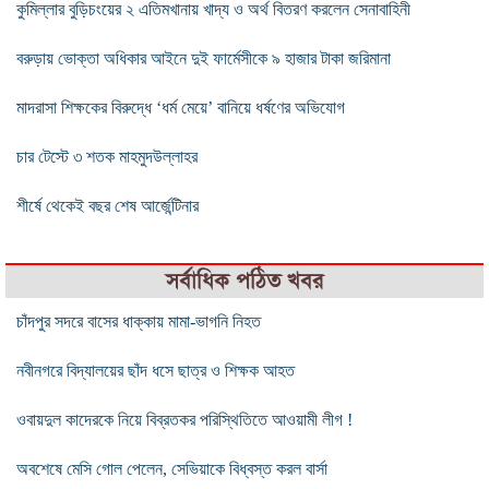
কুমিল্লার বুড়িচংয়ের ২ এতিমখানায় খাদ্য ও অর্থ বিতরণ করলেন সেনাবাহিনী
বরুড়ায় ভোক্তা অধিকার আইনে দুই ফার্মেসীকে ৯ হাজার টাকা জরিমানা
মাদরাসা শিক্ষকের বিরুদ্ধে ‘ধর্ম মেয়ে’ বানিয়ে ধর্ষণের অভিযোগ
চার টেস্টে ৩ শতক মাহমুদউল্লাহর
শীর্ষে থেকেই বছর শেষ আর্জেন্টিনার
সর্বাধিক পঠিত খবর
চাঁদপুর সদরে বাসের ধাক্কায় মামা-ভাগনি নিহত
নবীনগরে বিদ্যালয়ের ছাঁদ ধসে ছাত্র ও শিক্ষক আহত
ওবায়দুল কাদেরকে নিয়ে বিব্রতকর পরিস্থিতিতে আওয়ামী লীগ !
অবশেষে মেসি গোল পেলেন, সেভিয়াকে বিধ্বস্ত করল বার্সা