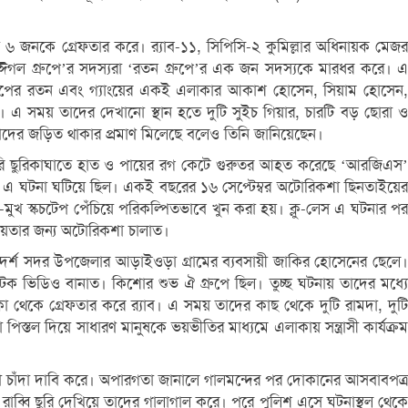
্ত ৬ জনকে গ্রেফতার করে। র‍্যাব-১১, সিপিসি-২ কুমিল্লার অধিনায়ক মেজর
‘ঈগল গ্রুপে’র সদস্যরা ‘রতন গ্রুপে’র এক জন সদস্যকে মারধর করে। এ
 গ্রুপের রতন এবং গ্যাংয়ের একই এলাকার আকাশ হোসেন, সিয়াম হোসেন,
 সময় তাদের দেখানো স্থান হতে দুটি সুইচ গিয়ার, চারটি বড় ছোরা ও
ডে তাদের জড়িত থাকার প্রমাণ মিলেছে বলেও তিনি জানিয়েছেন।
ুপরি ছুরিকাঘাতে হাত ও পায়ের রগ কেটে গুরুতর আহত করেছে ‘আরজিএস’
পাশে এ ঘটনা ঘটিয়ে ছিল। একই বছরের ১৬ সেপ্টেম্বর অটোরিকশা ছিনতাইয়ের
ক-মুখ স্কচটেপ পেঁচিয়ে পরিকল্পিতভাবে খুন করা হয়। ক্লু-লেস এ ঘটনার পর
 সহায়তার জন্য অটোরিকশা চালাত।
আদর্শ সদর উপজেলার আড়াইওড়া গ্রামের ব্যবসায়ী জাকির হোসেনের ছেলে।
ক ভিডিও বানাত। কিশোর শুভ ঐ গ্রুপে ছিল। তুচ্ছ ঘটনায় তাদের মধ্যে
থেকে গ্রেফতার করে র‍্যাব। এ সময় তাদের কাছ থেকে দুটি রামদা, দুটি
া পিস্তল দিয়ে সাধারণ মানুষকে ভয়ভীতির মাধ্যমে এলাকায় সন্ত্রাসী কার্যক্রম
ো চাঁদা দাবি করে। অপারগতা জানালে গালমন্দের পর দোকানের আসবাবপত্র
 রাব্বি ছুরি দেখিয়ে তাদের গালাগাল করে। পরে পুলিশ এসে ঘটনাস্থল থেকে