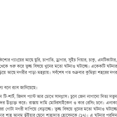
র গ্যাংয়ের আছে ছুরি, চাপাতি, ড্রাগার, সুইচ গিয়ার, চাকু, এনটিকাটার,
রণ থেকে শুরু করে তুচ্ছ বিষয়ে খুনের মতো ঘটনাও ঘটাচ্ছে। একেকটি ঘটনার
ে আছে নগরীর পাড়া-মহল্লায়। সর্বশেষ গত শুক্রবার কুমিল্লা শহরের নগর
্য বলে র‍্যাব জানিয়েছে।
ি-শার্ট, জিনস প্যান্ট আর চোখে সানগ্লাস। চুলে জেল লাগানো নিত্য নতুন
ের উত্ত্যক্ত করে। রাস্তায় দামি মোটরসাইকেল ও কার রেসিং চলে। এলাকা
রা গোটা নগরী দাপিয়ে বেড়াচ্ছে। তুচ্ছ বিষয়ে খুনের মতো ঘটনাও ঘটাচ্ছে
 এলাকার শাহ আলম ভূঁইয়ার ছেলে শাহাদাত হোসেনকে (১৭)। এ ঘটনার পরদিন