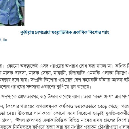
কুমিল্লায় বেপরোয়া মহল্লাভিত্তিক একাধিক কিশোর গ্যাং
ং
jitu
য়। কোনো অবস্থাতেই এসব গ্যাংয়ের অপরাধ রোধ করা যাচ্ছে না। কথিত কিশো
য় মাদক ব্যবসা, মাদক সেবন, মাস্তানি, চাঁদাবাজি এমনকি এলাকা নিয়ন্ত্
থায় চলে যায়। সম্প্রতি কিশোর গ্যাংয়ের বেশ কয়েকটি ঘটনায় আতঙ্ক ছড়িয়
 গ্যাংয়ের সদস্যরা প্রকাশ্যে কুপিয়ে খুন করেছে।
দস্যকে গ্রেফতারসহ অস্ত্র উদ্ধার করেছে র‍্যাব। তারা ‘রতন গ্রুপ’-এর সদস
েন, কিশোর গ্যাংয়ের অপরাধমূলক কর্মকাণ্ড ভয়ংকরভাবে বেড়ে গেছে। পরনে ট
ড্ডা দেয়। উচ্চস্বরে গান করে। কোনো বয়স বিবেচনা ছাড়াই যুবতি-তরুণীদ
্রুপ’, ‘ঈগল গ্রুপ’সহ এলাকাভিত্তিক বিভিন্ন নামের এসব গ্রুপের কিশোর
্ততম সড়কে নির্মমভাবে কুপিয়ে হত্যা করা হয় নগরীর পুরাতন চৌধুরীপাড়া