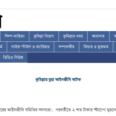
শিল্প-সাহিত্য
কুমিল্লা বিভাগ
কুমিল্লার খবর
আদালত
আ
্ম
লাইফ স্টাইল ও ক্যারিয়ার
সম্পাদকীয়
ফিচার ও মুক্তমত
ভিডিও নিউজ
কুমিল্লায় ভুয়া আইনজীবি আটক
রের আইনজীবি সমিতির সদস্যরা। পরবর্তীতে ২ শত টাকার স্ট্যাম্পে মুচল