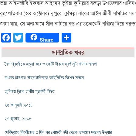
ভয়া আইনজীবি ইকবাল আহমেদ ভূ্ইয়া কুমিল্লার বরুড়া উপজেলার গালিমপু
বৃহস্পতিবার (২৪ অক্টোবর) দুপুরে কুমিল্লা বারের আইন জীবী সমিতির 
জানা যায়, সে অন্য নামে সীল বানিয়ে বড় এ্যাডভোকেট পরিচয় দিয়ে বরু
Facebook
Twitter
Share
Share
সাম্প্রতিক খবর
নৈশ প্রহরীকে হত্যা করে ৩ কোটি টাকার স্বর্ণ লুট: থানায় মামলা
বাংলার টাইগার সাইফউদ্দিনকে আইসিসির বিশেষ সম্মান
চান্দিনায় ট্রাক চাপাঁয় প্রবাসী নিহত
২৫ জানুয়ারী,২০১৮
২৭ জুলাই, ২০১৮
দেবিদ্বারে নিখোঁজের ৩ দিন পর গোমতী নদী থেকে ভাসমান মরদেহ উদ্ধার