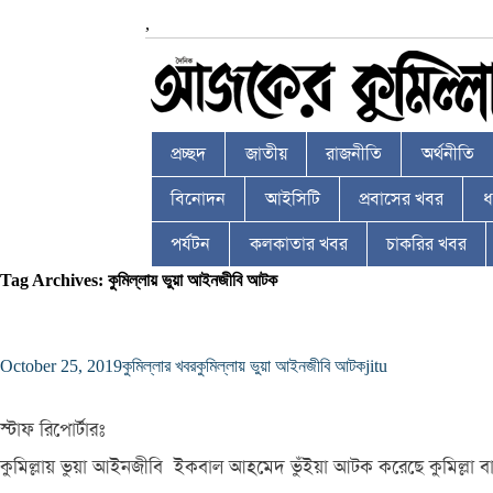
,
প্রচ্ছদ
জাতীয়
রাজনীতি
অর্থনীতি
বিনোদন
আইসিটি
প্রবাসের খবর
ধর
পর্যটন
কলকাতার খবর
চাকরির খবর
Tag Archives: কুমিল্লায় ভুয়া আইনজীবি আটক
October 25, 2019
কুমিল্লার খবর
কুমিল্লায় ভুয়া আইনজীবি আটক
jitu
স্টাফ রিপোর্টারঃ
কুমিল্লায় ভুয়া আইনজীবি ইকবাল আহমেদ ভুঁইয়া আটক করেছে কুমিল্লা বা