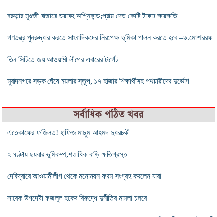
বরুড়ার মুগুজী বাজারে ভয়াবহ অগ্নিকান্ড;প্রায় দেড় কোটি টাকার ক্ষয়ক্ষতি
গণতন্ত্র পুনরুদ্ধার করতে সাংবাদিকদের নিরপেক্ষ ভূমিকা পালন করতে হবে –ড.মোশাররফ
তিন সিটিতে জয় আওয়ামী লীগের এবারের টার্গেট
মুরাদনগরে সড়ক ঘেঁষে ময়লার স্তূপ, ১৭ হাজার শিক্ষার্থীসহ পথচারীদের দুর্ভোগ
সর্বাধিক পঠিত খবর
এতেকাফের ফজিলত! হাফিজ মাছুম আহমদ দুধরচকী
২ ঘণ্টায় ছয়বার ভূমিকম্প,শতাধিক বাড়ি ক্ষতিগ্রস্ত
দেবিদ্বারে আওয়ামীলীগ থেকে মনোনয়ন ফরম সংগ্রহ করলেন যারা
সাবেক উপদেষ্টা ফজলুল হকের বিরুদ্ধে দুর্নীতির মামলা চলবে