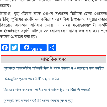
হয়েছে।
উল্লেখ্য, বৃহস্পতিবার রাতে গোপন সংবাদের ভিত্তিতে জেলা গোয়েন্দা
(ডিবি) পুলিশের একটি দল কুমিল্লা সদর দক্ষিণ উপজেলার পদুয়ার বাজার
বিশ্বরোড এলাকায় অভিযান চালায়। এ সময় মনোহরগঞ্জগামী একটি
প্রাইভেটকারে তল্লাশী চালিয়ে ২০ বোতল ফেনসিডিল জব্দ করা হয়। পরে
তাদের গ্রেফতার করা হয়।
Facebook
Twitter
Share
Share
সাম্প্রতিক খবর
মুরাদনগরে আন্তর্জাতিক অভিবাসী দিবস উপলক্ষে মানববন্ধন ও আলোচনা সভা অনুষ্ঠিত
দাউদকান্দিতে পুনরায় মেয়র নির্বাচিত হলেন সেইন
মিয়ানমার থেকে বাংলাদেশে পালিয়ে আসা রোহিঙ্গা হিন্দু শরণার্থীরা কী বলছেন?
কুমিল্লার সদর দক্ষিণে যাত্রীবাহী বাসের ধাক্কায় বৃদ্ধার মৃত্যু