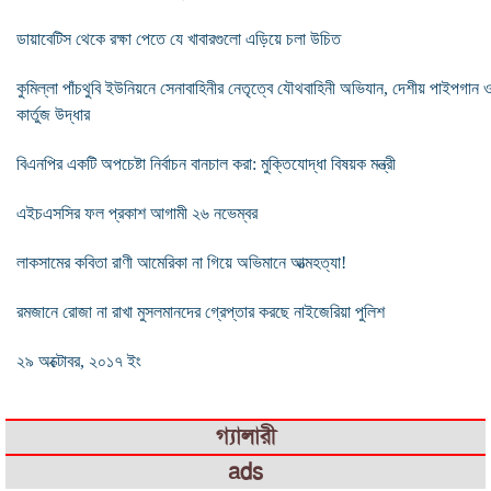
ডায়াবেটিস থেকে রক্ষা পেতে যে খাবারগুলো এড়িয়ে চলা উচিত
কুমিল্লা পাঁচথুবি ইউনিয়নে সেনাবাহিনীর নেতৃত্বে যৌথবাহিনী অভিযান, দেশীয় পাইপগান 
কার্তুজ উদ্ধার
বিএনপির একটি অপচেষ্টা নির্বাচন বানচাল করা: মুক্তিযোদ্ধা বিষয়ক মন্ত্রী
এইচএসসির ফল প্রকাশ আগামী ২৬ নভেম্বর
লাকসামের কবিতা রাণী আমেরিকা না গিয়ে অভিমানে আত্মহত্যা!
রমজানে রোজা না রাখা মুসলমানদের গ্রেপ্তার করছে নাইজেরিয়া পুলিশ
২৯ অক্টোবর, ২০১৭ ইং
গ্যালারী
ads