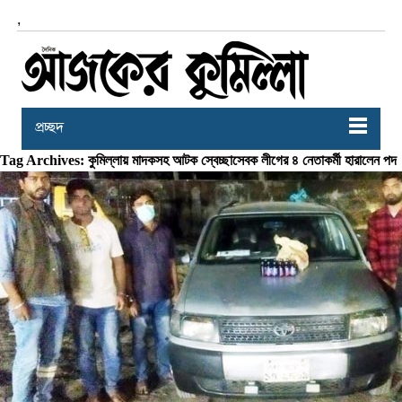
,
প্রচ্ছদ
Tag Archives: কুমিল্লায় মাদকসহ আটক স্বেচ্ছাসেবক লীগের ৪ নেতাকর্মী হারালেন পদ