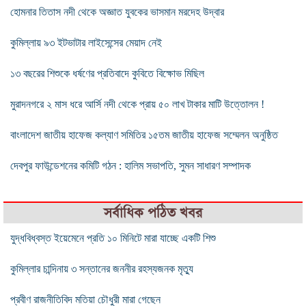
হোমনার তিতাস নদী থেকে অজ্ঞাত যুবকের ভাসমান মরদেহ উদ্বার
কুমিল্লায় ৯৩ ইটভাটার লাইসেন্সের মেয়াদ নেই
১৩ বছরের শিশুকে ধর্ষণের প্রতিবাদে কুবিতে বিক্ষোভ মিছিল
মুরাদনগরে ২ মাস ধরে আর্সি নদী থেকে প্রায় ৫০ লাখ টাকার মাটি উত্তোলন !
বাংলাদেশ জাতীয় হাফেজ কল্যাণ সমিতির ১৫তম জাতীয় হাফেজ সম্মেলন অনুষ্ঠিত
দেবপুর ফাউন্ডেশনের কমিটি গঠন : হালিম সভাপতি, সুমন সাধারণ সম্পাদক
সর্বাধিক পঠিত খবর
যুদ্ধবিধ্বস্ত ইয়েমেনে প্রতি ১০ মিনিটে মারা যাচ্ছে একটি শিশু
কুমিল্লার চান্দিনায় ৩ সন্তানের জননীর রহস্যজনক মৃত্যু
প্রবীণ রাজনীতিবিদ মতিয়া চৌধুরী মারা গেছেন