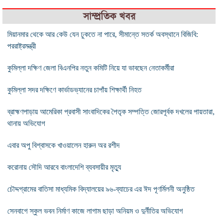
সাম্প্রতিক খবর
মিয়ানমার থেকে আর কেউ যেন ঢুকতে না পারে, সীমান্তে সতর্ক অবস্থানে বিজিবি:
পররাষ্ট্রমন্ত্রী
কুমিল্লা দক্ষিণ জেলা বিএনপির নতুন কমিটি নিয়ে যা ভাবছেন নেতাকর্মীরা
কুমিল্লা সদর দক্ষিণে কার্ভাডভ্যানের চাপাঁয় শিক্ষার্থী নিহত
ব্রাহ্মণপাড়ায় আমেরিকা প্রবাসী সাংবাদিকের পৈতৃক সম্পত্তি জোরপূর্বক দখলের পায়তারা,
থানায় অভিযোগ
এবার অপু বিশ্বাসকে খাওয়ালেন হারুন অর রশীদ
করোনায় সৌদি আরবে বাংলাদেশি ব্যবসায়ীর মৃত্যু
চৌদ্দগ্রামের বাতিসা মাধ্যমিক বিদ্যালয়ের ৯৬-ব্যাচের এর ঈদ পূণর্মিলনী অনুষ্ঠিত
সেনবাগে স্কুল ভবন নির্মাণ কাজে লাগাম ছাড়া অনিয়ম ও দুর্নীতির অভিযোগ