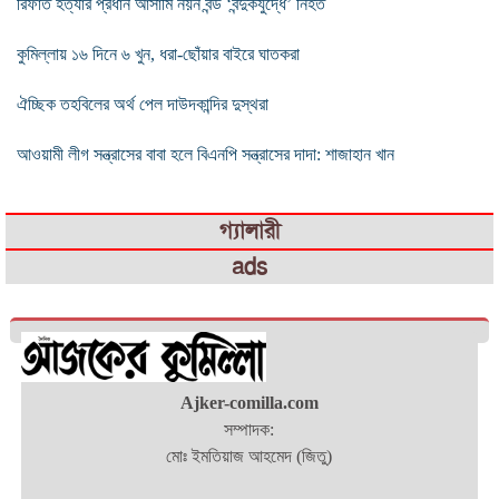
রিফাত হত্যার প্রধান আসামি নয়ন বন্ড ‘বন্দুকযুদ্ধে’ নিহত
কুমিল্লায় ১৬ দিনে ৬ খুন, ধরা-ছোঁয়ার বাইরে ঘাতকরা
ঐচ্ছিক তহবিলের অর্থ পেল দাউদকান্দির দুস্থরা
আওয়ামী লীগ সন্ত্রাসের বাবা হলে বিএনপি সন্ত্রাসের দাদা: শাজাহান খান
গ্যালারী
ads
Ajker-comilla.com
সম্পাদক:
মোঃ ইমতিয়াজ আহমেদ (জিতু)