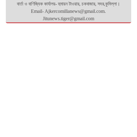
বার্তা ও বাণিজ্যিক কার্যালয়- হুমায়ন টাওয়ার, চকবাজার, সদর,কুমিল্লা।
Email- Ajkercomillanews@gmail.com.
Jitunews.tiger@gmail.com