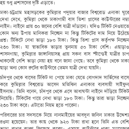
হয় শুধু প্রশাসনের দৃষ্টি এড়াতে।
ঢাকা-চট্রগ্রাম মহাসড়কের কুমিল্লার পদুয়ার বাজার বিশ্বরোড এলাকা ঘুরে
দেখা দেখে, কুমিল্লা থেকে ঢাকাগামী বাস তিশা প্লাসের কাউন্টারের লম্বা
লাইন। লাইনে প্রায় ৩০ জনের বেশি যাত্রী দাঁডানো। যদিও টিকিট নেওয়াতে
কোন অন্য উপায় মালিকরা নিচ্ছেন না কিন্তু টিকিটের দাম নিয়ে উঠেছে
প্রশ্ন। টিকিটে লেখা ভাড়া ১৮০ টাকা। কিন্তু তিশা প্লাস কর্তৃপক্ষ নিচ্ছেন
২৩০ টাকা। যা স্বাভাবিক ভাড়ার তুলনায় ৫০ টাকা বেশি। এছাড়াও
শাসনগাছা, কুমিল্লার জাঙ্গালিয়াসহ প্রায় সকল বাস স্টান্ডেই যাত্রীর চাপ
থাকলেই বেশি ভাড়া নেয়া হয় বলে জানা গেছে। তবে কুমিল্লা থেকে ঢাকা
ছাড়া অন্য কোন রুটের কাউন্টারে তেমন যাত্রী দেখা যায়নি।
চাঁদপুর থেকে বাসের টিকিট না পেয়ে ঢাকা যেতে বোগদাদ সার্ভিসের বাসে
করে কুমিল্লার বিশ্বরোড আসেন মতিঝিল এলাকার ব্যবসায়ী সাইফুল
ইসলাম। তিনি বলেন, চাঁদপুর থেকে এসে আধাঘন্টা লাইনে দাঁড়িয়ে টিকিট
নিয়েছি। টিকিটের গায়ে লেখা ভাড়া ১৮০ টাকা। কিন্তু তারা ভাড়া নিচ্ছেন
২৩০ টাকা করে। এটাতো নিয়ম হতে পারেনা।
পরিবারের চার সদস্যকে নিয়ে লালমাইয়ের আবদুল জলিল ঢাকার উদ্দেশ্য
রওনা হয়েছেন। তার কাছ থেকে ৯২০ টাকা রাখা হলে তিনি এত বেশি
ভাড়া রাখার কারণ জিজ্ঞেস করেন। এসময় কাউন্টারে থাকা ম্যানেজার