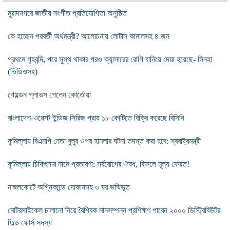
মুরাদনগরে জাতীয় সংগীত প্রতিযোগিতা অনুষ্ঠিত
কে হচ্ছেন পরবর্তী অর্থমন্ত্রী? আলোচনায় লোটাস কামালসহ ৪ জন
প্রথমে গৃহবন্দি, পরে সুস্থ থাকার পরও ক্যান্সারের রোগি বানিয়ে দেয়া হয়েছে- সিনহা
(ভিডিওসহ)
গোল্ডেন গ্লাভস পেলেন কোর্তোয়া
বাংলাদেশ-ওয়েস্ট ইন্ডিজ সিরিজ প্রায় ১৮ কোটিতে বিক্রি করেছে বিসিবি
কুমিল্লায় বিএনপি নেতা বুলুর ওপর হামলার ঘটনা তদন্ত করা হবে: স্বরাষ্ট্রমন্ত্রী
কুমিল্লায় চিকিৎসার নামে প্রতারণা: সর্বরোগের ঔষধ, বিফলে মূল্য ফেরত!
নাঙ্গলকোটে অগ্নিকান্ডে দোকানসহ ৩ ঘর ভষ্মিভূত
মোটরসাইকেল চালানো নিয়ে বৈশ্বিক মানসম্পন্ন প্রশিক্ষণ পাবেন ২০০০ ডিস্ট্রিবিউটর
ফিল্ড ফোর্স সদস্য