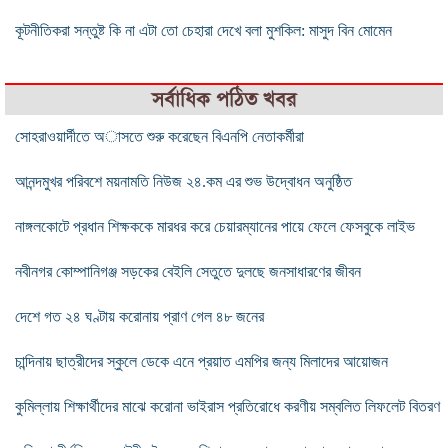
কূটনীতিকরা সন্তুষ্ট কি না এটা তো চেহারা দেখে বলা মুশকিল: মাসুদ বিন মোমেন
সর্বাধিক পঠিত খবর
সোহরাওয়ার্দীতে অাসতে শুরু করেছেন বিএনপি নেতাকর্মীরা
আনন্দমুখর পরিবশে ময়নামতি নিউজ ২৪.কম এর শুভ উদ্বোধন অনুষ্ঠিত
নাঙ্গলকোটে প্রধান শিক্ষককে মারধর করে চেয়ারম্যানের পায়ে ফেলে ফেসবুকে লাইভ
নবীনগর কোম্পানিগঞ্জ সড়কের বেইলি সেতুতে দুলছে জনসাধারণের জীবন
দেশে গত ২৪ ঘণ্টায় করোনায় প্রাণ গেল ৪৮ জনের
চান্দিনায় ছাত্রীদের স্কুলে ডেকে এনে প্রয়াত এমপির জন্য মিলাদের আয়োজন
কুমিল্লায় শিক্ষার্থীদের মাঝে করোনা ভাইরাস প্রতিরোধে করণীয় সম্বলিত লিফলেট বিতরণ