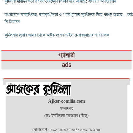
কুমিল্লা দীর্ঘদিন ধরে রাষ্ট্রীয় বৈষম্যের শিকার হয়ে আসছে: হাসনাত আবদুল্লাহ
বাংলাদেশে মানবাধিকার, বাকস্বাধীনতা ও গণমাধ্যমের স্বাধীনতা নিয়ে প্রশ্ন রয়েছে – রবার্
সি ডিকসন
কুমিল্লায় জুয়ার আসর থেকে আটক হলেন ভাইস চেয়ারম্যানের গাড়িচালক
গ্যালারী
ads
Ajker-comilla.com
সম্পাদক:
মোঃ ইমতিয়াজ আহমেদ (জিতু)
যোগাযোগ : ০১৬৭৬-৩২৭৫০৪/ ০৮১-৭৩৯৭০