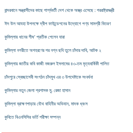
বান্দরবানে সন্ত্রাসীদের কাছে পার্শ্ববর্তী দেশ থেকে অস্ত্র এসেছে : পররাষ্ট্রমন্ত্রী
ঈদ উল আযহা উপলক্ষে দ্বীপ ফাউন্ডেশনের উদ্যোগে পণ্য সামগ্রী বিতরণ
কুমিল্লায় ধানের শীষ’ প্রতীক পেলেন যারা
কুমিল্লা নগরীতে অপহরণের পর নগ্ন ছবি তুলে চাঁদার দাবি, আটক ২
কুমিল্লায় জাতীয় কবি কাজী নজরুল ইসলামের ৪৩-তম মৃত্যবার্ষিকী পালিত
চাঁদপুরে স্বেচ্ছাসেবী সংগঠন চাঁদমুখ এর ৩ উপদেষ্টাকে সংবর্ধনা
কুমিল্লার নতুন জেলা প্রশাসক মু. রেজা হাসান
কুমিল্লা ব্রাহ্মণপাড়ায় যৌথ বাহিনীর অভিযান, মাদক ধ্বংস
কুবিতে বিএনসিসির ভর্তি পরীক্ষা সম্পন্ন