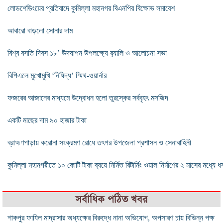
লোডশেডিংয়ের প্রতিবাদে কুমিল্লা মহানগর বিএনপির বিক্ষোভ সমাবেশ
আবারো বাড়লো সোনার দাম
বিশ্ব বসতি দিবস ১৮’ উদযাপন উপলক্ষ্যে র‌্যালি ও আলোচনা সভা
বিপিএলে মুখোমুখি ‘নিষিদ্ধ’ স্মিথ-ওয়ার্নার
ফজরের আজানের মাধ্যমে উদ্বোধন হলো তুরস্কের সর্ববৃহৎ মসজিদ
একটি মাছের দাম ৯০ হাজার টাকা
ব্রাহ্মণপাড়ায় করোনা সংক্রমণ রোধে তৎপর উপজেলা প্রশাসন ও সেনাবাহিনী
কুমিল্লা মহানগরীতে ১০ কোটি টাকা ব্যয়ে নির্মিত রিটার্নিং ওয়াল নির্মাণের ২ মাসের মধ্যে ধ
সর্বাধিক পঠিত খবর
শাকপুর ফাযিল মাদ্রাসার অধ্যক্ষের বিরুদ্ধে নানা অভিযোগ, অপসারণ চায় বিভিন্ন পক্ষ