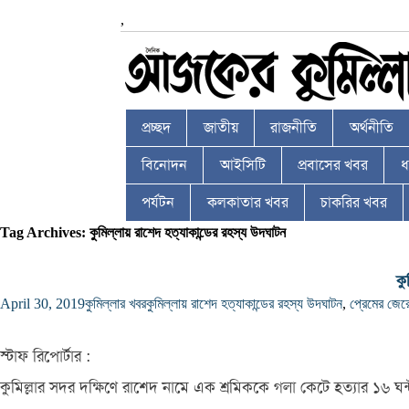
,
প্রচ্ছদ
জাতীয়
রাজনীতি
অর্থনীতি
বিনোদন
আইসিটি
প্রবাসের খবর
ধর
পর্যটন
কলকাতার খবর
চাকরির খবর
Tag Archives: কুমিল্লায় রাশেদ হত্যাকান্ডের রহস্য উদঘাটন
কু
April 30, 2019
কুমিল্লার খবর
কুমিল্লায় রাশেদ হত্যাকান্ডের রহস্য উদঘাটন
,
প্রেমের জের
স্টাফ রিপোর্টার :
কুমিল্লার সদর দক্ষিণে রাশেদ নামে এক শ্রমিককে গলা কেটে হত্যার ১৬ ঘন