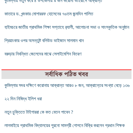
কুমিল্লায় নতুন ক‌রে ৪ উপজেলায় ৯ জন ক‌রোনা ভাইরাসে আক্রান্ত
কাতারে ড. খন্দকার মোশাররফ হোসেনের ৭৬তম জন্মদিন পালিত
হাইমচরে জাতীয় প্রাথমিক শিক্ষা সপ্তাহে র‌্যালী, আলোচনা সভা ও সাংস্কৃতিক অনুষ্ঠান
প্রিয়াংকার ওপর অসন্তুষ্ট বলিউড ভাইজান সালমান খান
বরুড়ায় নিবন্ধিত জেলেদের মাঝে সেলাইমেশিন বিতরণ
সর্বাধিক পঠিত খবর
কুমিল্লার সদর দক্ষিণে করোনায় আক্রান্ত আরও ৮ জন, আক্রান্তের সংখ্যা বেড়ে ১৩৬
২২ দিন নিষিদ্ধ ইলিশ ধরা
নতুন চুক্তিতে টাইগাররা কে কত বেতন পাবেন ?
লালমাইয়ে প্রাথমিক বিদ্যালয়ের পুরনো সামগ্রী গোপনে বিক্রি করলেন প্রধান শিক্ষক