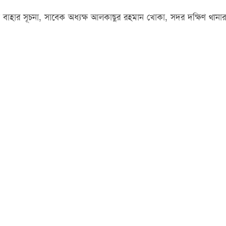
িন বাহার সূচনা, সাবেক অধ্যক্ষ আলকাছুর রহমান খোকা, সদর দক্ষিণ থানার