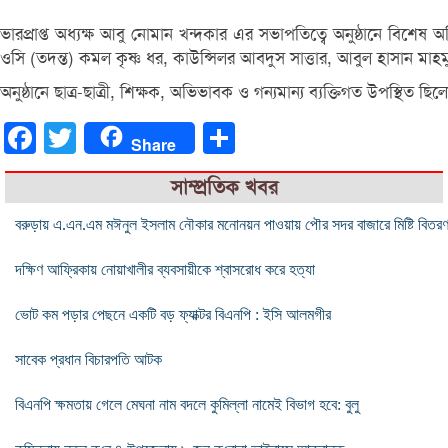
ভারপ্রাপ্ত অধ্যক্ষ আবু নোমান খন্দকার এর সভাপতিত্বে অনুষ্ঠানে বিশে
ওসি (তদন্ত) কমল কৃষ্ণ ধর, কাউন্সিলর আবদুস সাত্তার, আবুল হাসান 
অনুষ্ঠানে ছাত্র-ছাত্রী, শিক্ষক, অভিভাবক ও গন্যমান্য ব্যক্তিগত উপস্থিত ছিল
Facebook
Twitter
Share
Share
সাম্প্রতিক খবর
বরুড়ায় এ.এন.এম মঈনুল ইসলাম নৌকার মনোনয়ন পাওয়ায় পৌর সদর বাজারে মিষ্টি বিতর
দক্ষিণ আফ্রিকায় নোয়াখালীর ব্যবসায়ীকে শ্বাসরোধ করে হত্যা
ভোট কম পড়ার পেছনে একটি বড় ফ্যাক্টর বিএনপি : ইসি আলমগীর
সাবেক প্রধান বিচারপতি আটক
বিএনপি ক্ষমতায় গেলে মেঘনা নাম বদলে কুমিল্লা নামেই বিভাগ হবে: বুলু