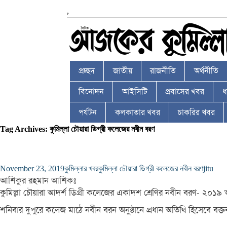
,
প্রচ্ছদ
জাতীয়
রাজনীতি
অর্থনীতি
বিনোদন
আইসিটি
প্রবাসের খবর
ধর
পর্যটন
কলকাতার খবর
চাকরির খবর
Tag Archives: কুমিল্লা চৌয়ারা ডিগ্রী কলেজের নবীন বরণ
November 23, 2019
কুমিল্লার খবর
কুমিল্লা চৌয়ারা ডিগ্রী কলেজের নবীন বরণ
jitu
আশিকুর রহমান আশিকঃ
কুমিল্লা চৌয়ারা আদর্শ ডিগ্রী কলেজের একাদশ শ্রেণির নবীন বরণ- ২০১৯ অ
শনিবার দুপুরে কলেজ মাঠে নবীন বরন অনুষ্ঠানে প্রধান অতিথি হিসেবে বক্