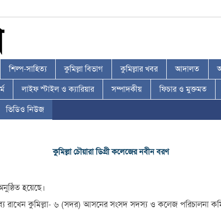
শিল্প-সাহিত্য
কুমিল্লা বিভাগ
কুমিল্লার খবর
আদালত
আ
্ম
লাইফ স্টাইল ও ক্যারিয়ার
সম্পাদকীয়
ফিচার ও মুক্তমত
ভিডিও নিউজ
কুমিল্লা চৌয়ারা ডিগ্রী কলেজের নবীন বরণ
নুষ্ঠিত হয়েছে।
তব্য রাখেন কুমিল্লা- ৬ (সদর) আসনের সংসদ সদস্য ও কলেজ পরিচালনা কমিট