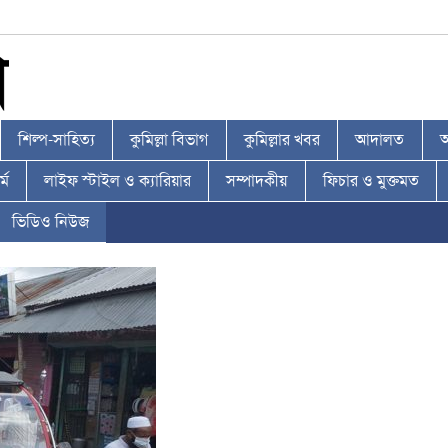
শিল্প-সাহিত্য
কুমিল্লা বিভাগ
কুমিল্লার খবর
আদালত
আ
্ম
লাইফ স্টাইল ও ক্যারিয়ার
সম্পাদকীয়
ফিচার ও মুক্তমত
ভিডিও নিউজ