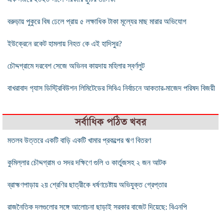
বরুড়ায় পুকুরে বিষ ঢেলে প্রায় ৫ লক্ষাধিক টাকা মূল্যের মাছ মারার অভিযোগ
ইউক্রেনে রকেট হামলায় নিহত কে এই হাদিসুর?
চৌদ্দগ্রামে দরবেশ সেজে অভিনব কায়দায় মহিলার স্বর্ণলুট
বাখরাবাদ গ‍্যাস ডিস্ট্রিবিউশন লিমিটেডের সিবিএ নির্বাচনে আকতার-মাজেদ পরিষদ বিজয়ী
সর্বাধিক পঠিত খবর
মতলব উত্তরে একটি বাড়ি একটি খামার প্রকল্পের ঋণ বিতরণ
কুমিল্লার চৌদ্দগ্রাম ও সদর দক্ষিণে গুলি ও কার্তুজসহ ২ জন আটক
ব্রাহ্মণপাড়ায় ২য় শ্রেণির ছাত্রীকে ধর্ষণচেষ্টায় অভিযুক্ত গ্রেপ্তার
রাজনৈতিক দলগুলোর সঙ্গে আলোচনা ছাড়াই সরকার বাজেট দিয়েছে: বিএনপি