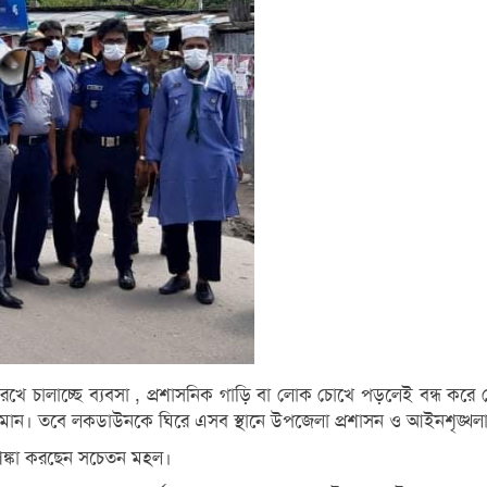
‌খে চালা‌চ্ছে ব্যবসা , প্রশাস‌নিক গা‌ড়ি বা লোক চো‌খে পড়‌লেই বন্ধ ক‌রে দ
রাজমান। তবে লকডাউনকে ঘিরে এসব স্থানে উপজেলা প্রশাসন ও আইনশৃঙ্খলা 
ঙ্কা করছেন সচেতন মহল।