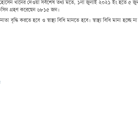
রাজ হোসেন খানের দেওয়া সর্বশেষ তথ্য মতে, ১লা জুলাই ২০২১ ইং হতে ৫ জু
কসিন গ্রহণ ক‌রে‌ছেন ৬৮১৫ জন।
ৃ‌দ্ধি কর‌তে হ‌বে ও স্বাস্থ্য বি‌ধি মান‌তে হ‌বে। স্বাস্থ্য বি‌ধি মানা হ‌চ্ছে ন
ন