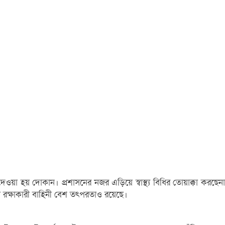
েওয়া হয় দোকান। প্রশাস‌নের নজর এ‌ড়ি‌য়ে স্বাস্থ্য বি‌ধির তোয়াক্কা ক‌রছেনা
রক্ষাকারী বাহিনী বেশ তৎপরতাও র‌য়ে‌ছে।