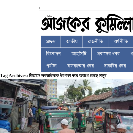
,
প্রচ্ছদ
জাতীয়
রাজনীতি
অর্থনীতি
বিনোদন
আইসিটি
প্রবাসের খবর
ধর
পর্যটন
কলকাতার খবর
চাকরির খবর
Tag Archives: তিতাসে লকডাউনকে উপেক্ষা করে অবাধে চলছে মানুষ