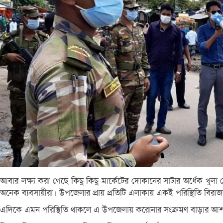
আবার লক্ষ্য করা গেছে কিছু কিছু মার্কেটের দোকা‌নের সাটার অ‌র্ধেক খু‌লা রে
অ‌নেক ব্যবসায়ীরা। উপজেলার প্রায় প্রতিটি এলাকায় একই পরিস্থিতি বি
এদিকে এমন পরিস্থিতি থাকলে এ উপজেলায় করোনার সংক্রমণ বাড়ার আশ