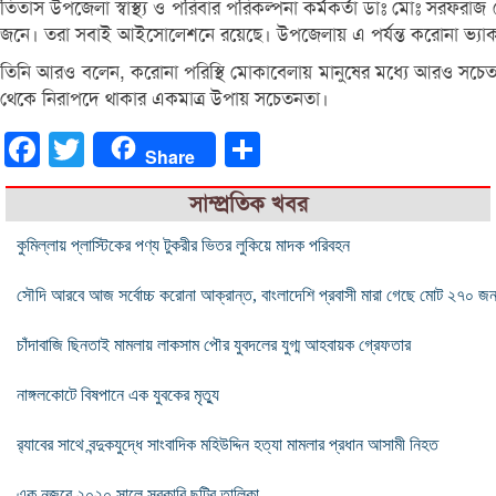
তিতাস উপ‌জেলা স্বাস্থ্য ও প‌রিবার প‌রিকল্পনা কর্মকর্তা ডাঃ মোঃ সরফ
জনে। তরা সবাই আইসোলেশনে রয়েছে। উপ‌জেলায় এ পর্যন্ত ক‌রোনা ভ্যা
তি‌নি আরও ব‌লেন, ক‌রোনা প‌রি‌স্থি মোকা‌বেলায় মানু‌ষের ম‌ধ্যে আরও স‌চেতনাতা ব
থে‌কে নিরাপ‌দে থাকার একমাত্র উপায় স‌চেতনতা।
Facebook
Twitter
Share
Share
সাম্প্রতিক খবর
কুমিল্লায় প্লাস্টিকের পণ্য টুকরীর ভিতর লুকিয়ে মাদক পরিবহন
সৌদি আরবে আজ সর্বোচ্চ করোনা আক্রান্ত, বাংলাদেশি প্রবাসী মারা গেছে মোট ২৭০ জ
চাঁদাবাজি ছিনতাই মামলায় লাকসাম পৌর যুবদলের যুগ্ম আহবায়ক গ্রেফতার
নাঙ্গলকোটে বিষপানে এক যুবকের মৃত্যু
র‌্যাবের সাথে বন্দুকযুদ্ধে সাংবাদিক মহিউদ্দিন হত্যা মামলার প্রধান আসামী নিহত
এক নজরে ২০২০ সালে সরকারি ছুটির তালিকা