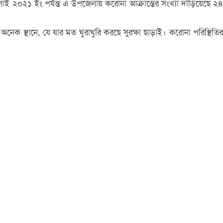
লাই ২০২১ ইং পর্যন্ত এ উপজেলায় করোনা আক্রান্তের সংখ্যা দাঁড়িয়েছে ২৪
া অ‌নেক স্থা‌নে, যে যার মত ঘুরাঘু‌রি কর‌ছে সুরক্ষা ছাড়াই। ক‌রোনা প‌রি‌স্থি‌তির