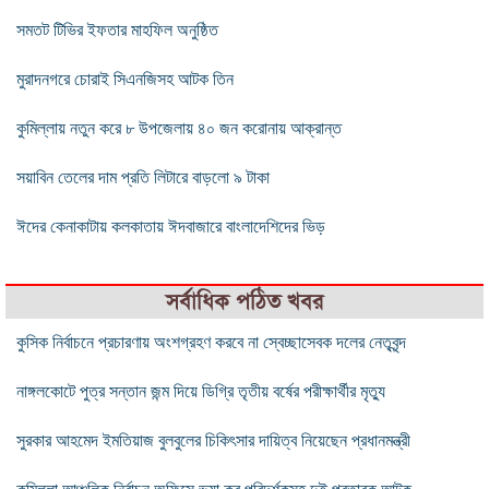
সমতট টিভির ইফতার মাহফিল অনুষ্ঠিত
মুরাদনগরে চোরাই সিএনজিসহ আটক তিন
কুমিল্লায় নতুন করে ৮ উপজেলায় ৪০ জন করোনায় আক্রান্ত
সয়াবিন তেলের দাম প্রতি লিটারে বাড়লো ৯ টাকা
ঈদের কেনাকাটায় কলকাতায় ঈদবাজারে বাংলাদেশিদের ভিড়
সর্বাধিক পঠিত খবর
কুসিক নির্বাচনে প্রচারণায় অংশগ্রহণ করবে না স্বেচ্ছাসেবক দলের নেতৃবৃন্দ
নাঙ্গলকোটে পুত্র সন্তান জন্ম দিয়ে ডিগ্রি তৃতীয় বর্ষের পরীক্ষার্থীর মৃত্যু
সুরকার আহমেদ ইমতিয়াজ বুলবুলের চিকিৎসার দায়িত্ব নিয়েছেন প্রধানমন্ত্রী