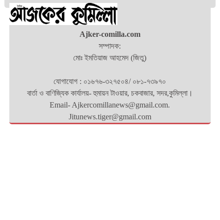
Ajker-comilla.com
সম্পাদক:
মোঃ ইমতিয়াজ আহমেদ (জিতু)
যোগাযোগ : ০১৬৭৬-৩২৭৫০৪/ ০৮১-৭৩৯৭০
বার্তা ও বাণিজ্যিক কার্যালয়- হুমায়ন টাওয়ার, চকবাজার, সদর,কুমিল্লা।
Email- Ajkercomillanews@gmail.com.
Jitunews.tiger@gmail.com