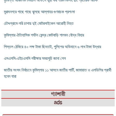
কুমিল্লা আঞ্চলিক নির্বাচন অফিসে ভুয়া কর পরিদর্শকসহ দুই প্রতারক আটক
মুরাদনগরে গাছে গাছে ঝুলছে আল্লাহর গুণবাচক প্রশংসা
চৌদ্দগ্রামে লরি চাপায় দুই মোটরসাইকেল আরোহী নিহত
কুমিল্লার ঐতিহাসিক পর্যটন কেন্দ্র কোটবাড়ি শালবন বৌদ্ধ বিহার
পিস্তল ঠেকিয়ে ৪০ লক্ষ টাকা ছিনতাই, পুলিশের অভিযানে ৬ লাখ টাকা উদ্ধার
এসএসসি-এইচএসসি পরীক্ষার সময়সূচি জানা গেল
জাতীয় সংসদ নির্বাচনে কুমিল্লায় ১১ আসনে জাতীয় পার্টি, জামায়াত ও এলডিপির প্রার্থী
হবেন যারা
গ্যালারী
ads