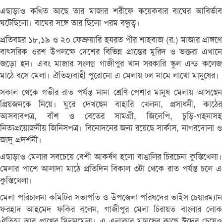
এছাড়াও কথিত আছে তার মাজার শরীফে কয়েকবার বাঘের আবির্ভাব
ঘটেছিলো। বাঘের সঙ্গে তার ছিলো পরম বন্ধুত্ব।
প্রতিবছর ১৮,১৯ ও ২০ ফেব্রুয়ারি হযরত পীর শাহবাজ (র.) মাজার প্রাঙ্গণে
বাৎসরিক ওরশ উপলক্ষে দেশের বিভিন্ন প্রান্তের মুরিদ ও ভক্তরা এখানে
জড়ো হন। এবং মাজার সংলগ্ন গাজীপুর খান সরকারি স্কুল এন্ড কলেজ
মাঠে বসে মেলা। ঐতিহ্যবাহী পুরোনো এ মেলায় ঢল নামে লাখো মানুষের।
সকাল থেকে গভীর রাত পর্যন্ত নানা শ্রেণি-পেশার মানুষ মেলায় আসছেন
প্রিয়জনকে নিয়ে। ঘুরে দেখছেন বাহারি খেলনা, প্রসাধনী, কাঠের
আসবাবপত্র, বাঁশ ও বেতের সামগ্রী, জিলেপি, চুড়ি-গহনাসহ
নিত্যপ্রয়োজনীয় জিনিসপত্র। বিনোদনের জন্য রয়েছে সার্কাস, নাগরদোলা ও
জাদু প্রদর্শনী।
এছাড়াও মেলার সবচেয়ে বেশী আকর্ষণ হলো বাঙালির চিরচেনা কুস্তিখেলা।
মেলার পাশে আলাদা মাঠে প্রতিদিন বিকাল ৩টা থেকে রাত পর্যন্ত চলে এ
কুস্তিখেলা।
মেলা পরিচালনা কমিটির সভাপতি ও উপজেলা পরিষদের ভাইস চেয়ারম্যান
ফরহাদ আহমেদ ফকির বলেন, গাজীপুর মেলা চিরায়ত বাংলার লোক
ঐতিহ্য আর প্রাণের মিলনমেলা। এ এলাকার মানুষের কাছে ঈদের চেয়েও