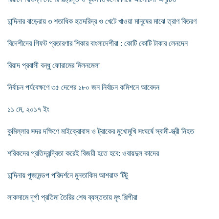
চান্দিনার বাড়েরায় ৩ শতাধিক হতদরিদ্র ও খেটে খাওয়া মানুষের মাঝে ত্রাণ বিতরণ
বিদেশীদের গিফট প্রতারণার শিকার বাংলাদেশীরা : কোটি কোটি টাকার লেনদেন
রিয়াদ প্রবাসী বন্ধু ফোরামের মিলনমেলা
নির্বাচন পর্যবেক্ষণে ৩৫ দেশের ১৮০ জন নির্বাচন কমিশনে আবেদন
১১ মে, ২০১৭ ইং
কুমিল্লার সদর দক্ষিণে মাইক্রোবাস ও ট্রাকের মুখোমুখি সংঘর্ষে স্বামী-স্ত্রী নিহত
শরিকদের প্রতিদ্বন্দ্বিতা করেই বিজয়ী হতে হবে: ওবায়দুল কাদের
চান্দিনায় পূজামন্ডপ পরিদর্শনে মুনতাকিম আশরাফ টিটু
লাকসামে দূর্গা প্রতিমা তৈরির শেষ ব্যস্ততায় মৃৎ শিল্পীরা