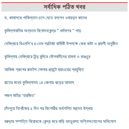
সর্বাধিক পঠিত খবর
ড. কামালকে পাকিস্তান চলে যেতে বললেন ওবায়দুল কাদের
কুমিল্লাবাসির অন্যতম বিনোদনকেন্দ্র ” ধর্মসাগর ” পাড়
দেবিদ্বারে বিএনপি’র ৪০তম প্রতিষ্ঠা বার্ষিকী উপলক্ষে কেক কাটা ও র‌্যালী অনুষ্ঠিত
কুমিল্লায় দেবিদ্বারে হিন্দু মন্দিরে মৌলবাদীদের হামলা ও ভাঙচুর
আকিজ গ্রুপের রুফটপ সোলার প্ল্যান্টে হুয়াওয়ের প্রযুক্তি
রাতের মধ্যে কুমিল্লাসহ ১৪ জেলায় ঝড়ের আভাস
সজল মাহির ‘হারজিত’
চাঁদপুরে নিখোঁজের ৫ দিন পর কিশোরীর অর্ধগলিত মরদেহ উদ্ধার
বরুড়ায় সম্পত্তি বিরোধকে কেন্দ্র করে বাড়ি ভাংচুরসহ অগ্নিসংযোগের অভিযোগ