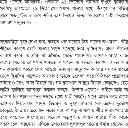
হয়ে পড়েছে জনজীবন। গতকাল ২১ ডিসেম্বর শনিবার দুপুরে কুমিল্লায়
সর্বনিম্ন তাপমাত্রা ১৯ ডিগ্রি সেলসিয়াস পাওয়া গছে। উপজেলার বিভিন্ন
স্থানে খড়কুটোর আগুনে শরীর তাপ দিয়েও ঠান্ডা নিবারণের চেষ্টা করছেন
সাধারণ মানুষজন।
সরেজমিনে ঘুরে দেখা যায়, কমতে শুরু করেছে দিন-রাতের তাপমাত্রা। তীব্র
শীতের কারণে খেটে খাওয়া মানুষ পড়েছে চরম দুশ্চিন্তায়। প্রবল শীতের
কারণে কৃষক ও শ্রমিকরা জমিতে যেতে পারেননি। অনেকে মাঠে কাজ
করতে গেলেও বেশিক্ষণ থাকতে পারেছেন না ঠান্ডার কারণে। ঠান্ডা আর
ঘন কুয়াশার কারণে খেটে খাওয়া দিনমজুর মানুষজন কাজের সন্ধানে বাইরে
যেতে হিমশিম খাচ্ছেন। অনেকে ঠান্ডাকে উপেক্ষা করে জীবিকার প্রয়োজনে
বাইরে গেলেও কাজ মিলছে না। ঘন কুয়াশার কারণে দিনের বেলাতেও হেড
লাইট জ্বালিয়ে যানবাহন চলাচল করছে। ঠান্ডার প্রকোপে বাইরে যাত্রী না
আসায় রিকশাচালকদের পড়তে হচ্ছে যাত্রী সঙ্কটে। ফলে আয়ও কমে গেছে
তাদের। নিম্নআয়ের মানুষ, ছিন্নমূল ও দুঃস্থ অসহায় লোকজনের দুর্ভোগ
বেড়েছে ঠান্ডায়। প্রয়োজন মতো গরম কাপড় না থাকায় শীত নিবারণে তারা
হয়ে পড়েছেন দিশেহারা। অনেকে খড়কুটোয় আগুন ধরিয়ে শীত থেকে
বাঁচার চেষ্টা করছেন। এদিকে উপজেলার দুলালপুর গ্রামের ইমাম হোসেন ও