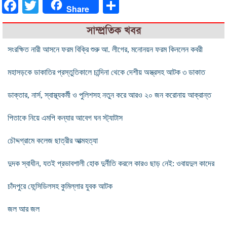
Facebook
Twitter
Share
Share
সাম্প্রতিক খবর
সংরক্ষিত নারী আসনে ফরম বিক্রি শুরু আ. লীগের, মনোনয়ন ফরম কিনলেন কবরী
মহাসড়কে ডাকাতির প্রস্তুতিকালে চান্দিনা থেকে দেশীয় অস্ত্রসহ আটক ৩ ডাকাত
ডাক্তার, নার্স, স্বাস্থ্যকর্মী ও পুলিশসহ নতুন করে আরও ২০ জন করোনায় আক্রান্ত
পিতাকে নিয়ে এমপি কন্যার আবেগ ঘন স্ট্যাটাস
চৌদ্দগ্রামে কলেজ ছাত্রীর আত্মহত্যা
দুদক স্বাধীন, যতই প্রভাবশালী হোক দুর্নীতি করলে কারও ছাড় নেই: ওবায়দুল কাদের
চাঁদপুরে ফেন্সিডিলসহ কুমিল্লার যুবক আটক
জল আর জল