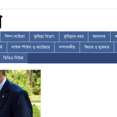
শিল্প-সাহিত্য
কুমিল্লা বিভাগ
কুমিল্লার খবর
আদালত
আ
্ম
লাইফ স্টাইল ও ক্যারিয়ার
সম্পাদকীয়
ফিচার ও মুক্তমত
ভিডিও নিউজ