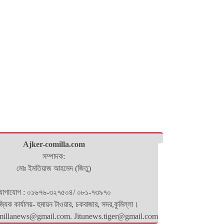
Ajker-comilla.com
সম্পাদক:
মোঃ ইমতিয়াজ আহমেদ (জিতু)
োগাযোগ : ০১৬৭৬-৩২৭৫০৪/ ০৮১-৭৩৯৭০
িজ্যিক কার্যালয়- হুমায়ন টাওয়ার, চকবাজার, সদর,কুমিল্লা।
millanews@gmail.com. Jitunews.tiger@gmail.com