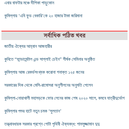
এবার বাফটার মঞ্চে দীপিকা পাড়ুকোন
কুমিল্লায় ‘এবি ফুড বেকারি’কে ২০ হাজার টাকা জরিমানা
সর্বাধিক পঠিত খবর
জাতীয় ঐক্যের আহ্বান আজহারীর
কুবিতে “ফান্ডামেন্টাল এন্ড সাপ্লাই চেইন” শীর্ষক সেমিনার অনুষ্ঠিত
কুমিল্লায় আজ রেকর্ডসংখ্যক করোনা শনাক্ত ১২৫ জনের
সরকারের দিক থেকে মেসি-রামোসরা অনুশীলনের অনুমতি পেলেন
কুমিল্লা-নোয়াখালী মহাসড়কে ফোর লেনের কাজ শেষ ২০২০ সালে, কমবে যাত্রীদুর্ভোগ
কুমিল্লার পশুর হাটে নতুন চমক ‘সুলতান’
তত্ত্বাবধায়ক সরকার প্রশ্নে গোটা পৃথিবী ঐক্যবদ্ধ: শামসুজ্জামান দুদু