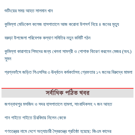
শুটিংয়ের সময় আহত সালমান খান
কুমিল্লা মেডিকেল কলেজ হাসপাতালে আজ করোনা উপসর্গ নিয়ে ৪ জনের মৃত্যু
বরুড়া উপজেলা পরিবেশক কল্যাণ সমিতির নতুন কমিটি গঠন
কুমিল্লা কারাগারে শিশুদের জন্য খেলনা সামগ্রী ও পোশাক বিতরণ করলেন মেজর (অব.)
সুমন
প্রশ্নফাঁসে জড়িত পিএসসির ৩ ঊর্ধ্বতন কর্মকর্তাসহ গ্রেফতার ১৭ জনের বিরুদ্ধে মামলা
সর্বাধিক পঠিত খবর
জগন্নাথপুর মসজিদ ও সদর হাসপাতালে হামলা, সাংবাদিকসহ ৭ জন আহত
গান গাইতে গাইতে চিরবিদায় নিলেন কেকে
গণতন্ত্রের নামে দেশে অত্যাচারী স্বৈরতন্ত্র প্রতিষ্ঠা হয়েছে: জিএম কাদের