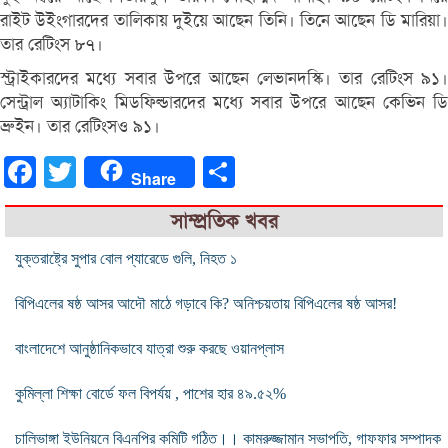
রাইট উইংগারদের তালিকায় দুইয়ে আছেন তিনি। তিনে আছেন ডি মারিয়া।
তার রেটিংস ৮৭।
স্ট্রাইকারদের মধ্যে সবার উপরে আছেন লেভানদস্কি। তার রেটিংস ৯১।
সেন্ট্রাল অ্যাটাকিং মিডফিল্ডারদের মধ্যে সবার উপরে আছেন কেভিন ডি
ব্রুইন। তার রেটিংসও ৯১।
Facebook
Twitter
Share
Share
সাম্প্রতিক খবর
যুক্তরাষ্ট্রে সুপার বোল প্যারেডে গুলি, নিহত ১
বিপিএলের ষষ্ঠ আসর আদৌ মাঠে গড়াবে কি? অনিশ্চয়তায় বিপিএলের ষষ্ঠ আসর!
বাংলাদেশে আনুষ্ঠানিকভাবে যাত্রা শুরু করছে ওয়ানপ্লাস
কুমিল্লা শিক্ষা বোর্ডে ফল বিপর্যয় , পাশের হার ৪৯.৫২%
চালিভাঙ্গা ইউনিয়নে বিএনপির কমিটি গঠিত।। কামরুজ্জামান সভাপতি, গাফফার সম্পাদক