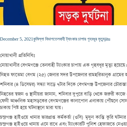
December 5, 2021
কুমিল্লা বিভাগ
তেলবাহী ট্যাংকার চাপায় গৃহবধূর মৃত্যু
jitu
নোয়াখালী প্রতিনিধিঃ
নোয়াখালীর বেগমগঞ্জে তেলবাহী ট্যাংকার চাপায় এক গৃহবধূর মৃত্যু হয়েছে
নিহত ফাতেমা বেগম (২৫) জেলার সদর উপজেলার রামহরিতালুক গ্রামের জাহ
শনিবার (৪ ডিসেম্বর) সন্ধ্যা সাড়ে ৭টার দিকে বেগমগঞ্জ উপজেলার চৌরাস্
নিহতের স্বজন ও স্থানীয়রা জানান, শনিবার দুপুরে বাড়ি থেকে জরুরী কা
ফেনী আঞ্চলিক মহাসড়কের বেগমগঞ্জের কালাপোল এলাকায় পৌঁছলে সোনাইম
চাকায় পিষ্ট হয়ে ঘটনাস্থলে মারা যায়।
চন্দ্রগঞ্জ হাইওয়ে থানার ভারপ্রাপ্ত কর্মকর্তা (ওসি) মৃদুল কান্তি কুর
চন্দ্রগঞ্জ হাইওয়ে থানায় এনে রাখে এবং ট্যাংকারটি পুলিশ হেফাজতে নে