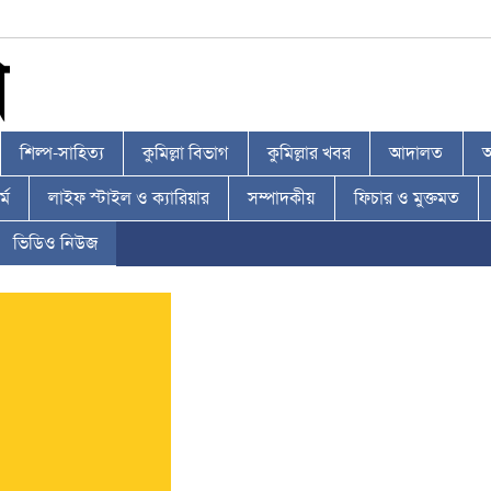
শিল্প-সাহিত্য
কুমিল্লা বিভাগ
কুমিল্লার খবর
আদালত
আ
্ম
লাইফ স্টাইল ও ক্যারিয়ার
সম্পাদকীয়
ফিচার ও মুক্তমত
ভিডিও নিউজ