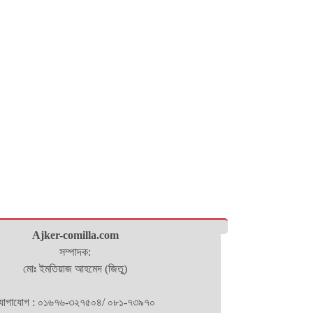
Ajker-comilla.com
সম্পাদক:
মোঃ ইমতিয়াজ আহমেদ (জিতু)
োগাযোগ : ০১৬৭৬-৩২৭৫০৪/ ০৮১-৭৩৯৭০