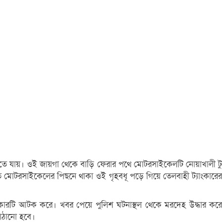
াড়িতে যায়। ওই জায়গা থেকে বাড়ি ফেরার পথে মোটরসাইকেলটি নোয়াখালী টু
 মোটরসাইকেলের পিছনে থাকা ওই গৃহবধূ পড়ে গিয়ে তেলবাহী ট্যাংকারের
ী ট্যাংকারটি আটক করে। খবর পেয়ে পুলিশ ঘটনাস্থল থেকে মরদেহ উদ্ধার করে
পাঠানো হবে।