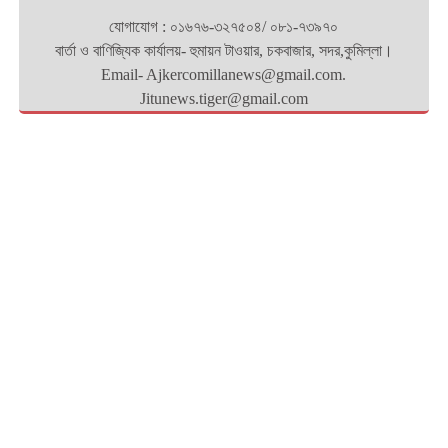
যোগাযোগ : ০১৬৭৬-৩২৭৫০৪/ ০৮১-৭৩৯৭০
বার্তা ও বাণিজ্যিক কার্যালয়- হুমায়ন টাওয়ার, চকবাজার, সদর,কুমিল্লা।
Email- Ajkercomillanews@gmail.com.
Jitunews.tiger@gmail.com