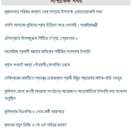
সাম্প্রতিক খবর
মুরাদনগরে পরিবার কল্যান সেবা সপ্তাহ উপলক্ষে এ্যাডভোকেসি সভা
এমপি আনারের খুনিদের প্রায় চিহ্নিত করে ফেলেছি : স্বরাষ্ট্রমন্ত্রী
চৌদ্দগ্রামে দিনমজুরকে পিটিয়ে হ’ত্যা, গ্রেফতার ২
আমেরিকা প্রবাসী বরুড়ার মানিকের শারীরিক অবস্থার উন্নতি
গ্যাস সংকটে বরুড়া পৌরবাসী;ভোগান্তি চরমে
দেবিদ্বারের ধামতীতে স্বতন্ত্র চেয়ারম্যান প্রার্থী মিঠুর প্রচারণার মাইক-গাড়ি ভাংচুর
কুমিল্লা জেলা কওমী মাদ্রাসা সংগঠনের আয়োজনে আন্তর্জাতিক ইসলামি মহা সম্মেলন
অনুষ্ঠিত
কুমিল্লায় বিএনপির ৯ নেতা-কর্মী কারাগারে
র‌্যাবের নতুন ডিজি এ কে এম শহিদুর রহমান