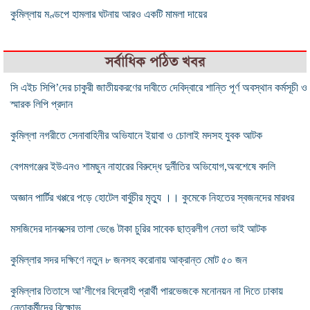
কুমিল্লায় মণ্ডপে হামলার ঘটনায় আরও একটি মামলা দায়ের
সর্বাধিক পঠিত খবর
সি এইচ সিপি’দের চাকুরী জাতীয়করণের দাবীতে দেবিদ্বারে শান্তি পূর্ণ অবস্থান কর্মসূচী ও
স্মারক লিপি প্রদান
কুমিল্লা নগরীতে সেনাবাহিনীর অভিযানে ইয়াবা ও চোলাই মদসহ যুবক আটক
বেগমগঞ্জের ইউএনও শামছুন নাহারের বিরুদ্ধে দুর্নীতির অভিযোগ,অবশেষে বদলি
অজ্ঞান পার্টির খপ্পরে পড়ে হোটেল বার্বুচীর মৃত্যু ।। কুমেকে নিহতের স্বজনদের মারধর
মসজিদের দানবক্সের তালা ভেঙে টাকা চুরির সাবেক ছাত্রলীগ নেতা ভাই আটক
কুমিল্লার সদর দক্ষিণে নতুন ৮ জনসহ করোনায় আক্রান্ত মোট ৫০ জন
কুমিল্লার তিতাসে আ’লীগের বিদ্রোহী প্রার্থী পারভেজকে মনোনয়ন না দিতে ঢাকায়
নেতাকর্মীদের বিক্ষোভ