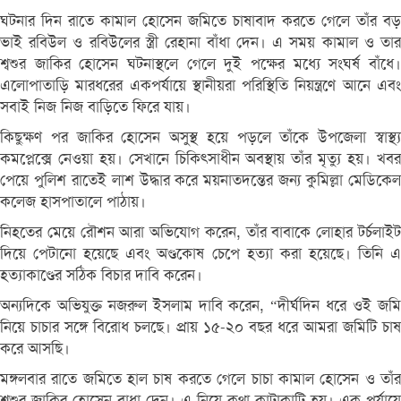
ঘটনার দিন রাতে কামাল হোসেন জমিতে চাষাবাদ করতে গেলে তাঁর বড়
ভাই রবিউল ও রবিউলের স্ত্রী রেহানা বাঁধা দেন। এ সময় কামাল ও তার
শ্বশুর জাকির হোসেন ঘটনাস্থলে গেলে দুই পক্ষের মধ্যে সংঘর্ষ বাঁধে।
এলোপাতাড়ি মারধরের একপর্যায়ে স্থানীয়রা পরিস্থিতি নিয়ন্ত্রণে আনে এবং
সবাই নিজ নিজ বাড়িতে ফিরে যায়।
কিছুক্ষণ পর জাকির হোসেন অসুস্থ হয়ে পড়লে তাঁকে উপজেলা স্বাস্থ্য
কমপ্লেক্সে নেওয়া হয়। সেখানে চিকিৎসাধীন অবস্থায় তাঁর মৃত্যু হয়। খবর
পেয়ে পুলিশ রাতেই লাশ উদ্ধার করে ময়নাতদন্তের জন্য কুমিল্লা মেডিকেল
কলেজ হাসপাতালে পাঠায়।
নিহতের মেয়ে রৌশন আরা অভিযোগ করেন, তাঁর বাবাকে লোহার টর্চলাইট
দিয়ে পেটানো হয়েছে এবং অণ্ডকোষ চেপে হত্যা করা হয়েছে। তিনি এ
হত্যাকাণ্ডের সঠিক বিচার দাবি করেন।
অন্যদিকে অভিযুক্ত নজরুল ইসলাম দাবি করেন, “দীর্ঘদিন ধরে ওই জমি
নিয়ে চাচার সঙ্গে বিরোধ চলছে। প্রায় ১৫-২০ বছর ধরে আমরা জমিটি চাষ
করে আসছি।
মঙ্গলবার রাতে জমিতে হাল চাষ করতে গেলে চাচা কামাল হোসেন ও তাঁর
শ্বশুর জাকির হোসেন বাধা দেন। এ নিয়ে কথা কাটাকাটি হয়। এক পর্যায়ে