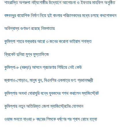
শাহরাস্তি অপরুপা নাট্যগোষ্ঠীর উদ্যোগে আলোচনা ও ইফতার মাহফিল অনুষ্ঠিত
বঙ্গবন্ধুর বায়োপিক নির্মাণ নিয়ে দুই বাংলার পরিচালকদের মধ্যে চলছে কথপোকথন
অবিশ্বাস্য গুণাগুণ রয়েছে নিমপাতায়
কুমিল্লা শহরে শুক্রবার আরো ৩ জনের করোনা ভাইরাস শনাক্ত
ক্রিকেট দুনিয়া মুগ্ধ মুস্তাফিজে
কুমিল্লা-৮ (বরুড়া) আসনে প্রচারণায় পিছিয়ে নেই কেউ
জ্বালাও-পোড়াও, মানুষ খুন, বিএনপির একমাত্র গুণ: প্রধানমন্ত্রী
কুমিল্লায় অযথা ঘোরাঘুরি বন্ধে যুবকদের শপথ করালেন ম্যাজিস্ট্রেট
কুমিল্লায় নতুন অতিরিক্ত জেলা ম্যাজিস্ট্রেটের যোগদান
ওয়াজ শুনতে যাওয়া ৮ বছরের শিশুকে ধর্ষণের পর শ্বাস রোধে হত্যা