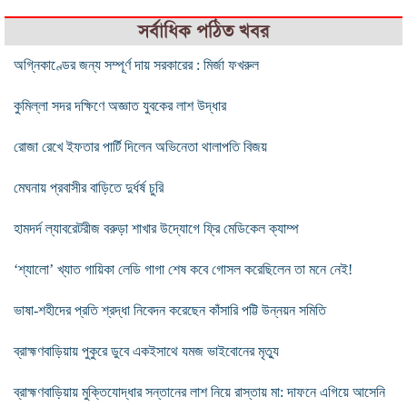
সর্বাধিক পঠিত খবর
অগ্নিকাণ্ডের জন্য সম্পূর্ণ দায় সরকারের : মির্জা ফখরুল
কুমিল্লা সদর দক্ষিণে অজ্ঞাত যুবকের লাশ উদ্ধার
রোজা রেখে ইফতার পার্টি দিলেন অভিনেতা থালাপতি বিজয়
মেঘনায় প্রবাসীর বাড়িতে দুর্ধর্ষ চুরি
হামদর্দ ল্যাবরেটরীজ বরুড়া শাখার উদ্যোগে ফ্রি মেডিকেল ক্যাম্প
‘শ্যালো’ খ্যাত গায়িকা লেডি গাগা শেষ কবে গোসল করেছিলেন তা মনে নেই!
ভাষা-শহীদের প্রতি শ্রদ্ধা নিবেদন করেছেন কাঁসারি পট্টি উন্নয়ন সমিতি
ব্রাহ্মণবাড়িয়ায় পুকুরে ডুবে একইসাথে যমজ ভাইবোনের মৃত্যু
ব্রাহ্মণবাড়িয়ায় মুক্তিযোদ্ধার সন্তানের লাশ নিয়ে রাস্তায় মা: দাফনে এগিয়ে আসেনি