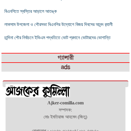
বিএনপিতে স্বস্তির আড়ালে আতঙ্ক
লাকসাম উপজেলা ও পৌরসভা বিএনপির উদ্যোগে বিজয় দিবসের আনন্দ র‌্যালী
চান্দিনা পৌর নির্বাচনে ইভিএম পদ্ধতিতে ভোট প্রদানে ভোটারদের ভোগান্তি
গ্যালারী
ads
Ajker-comilla.com
সম্পাদক:
মোঃ ইমতিয়াজ আহমেদ (জিতু)
যোগাযোগ : ০১৬৭৬-৩২৭৫০৪/ ০৮১-৭৩৯৭০