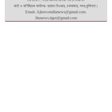
বার্তা ও বাণিজ্যিক কার্যালয়- হুমায়ন টাওয়ার, চকবাজার, সদর,কুমিল্লা।
Email- Ajkercomillanews@gmail.com.
Jitunews.tiger@gmail.com