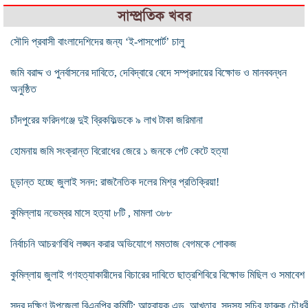
সাম্প্রতিক খবর
সৌদি প্রবাসী বাংলাদেশিদের জন্য ‘ই-পাসপোর্ট’ চালু
জমি বরাদ্দ ও পুনর্বাসনের দাবিতে, দেবিদ্বারে বেদে সম্প্রদায়ের বিক্ষোভ ও মানববন্ধন
অনুষ্ঠিত
চাঁদপুরের ফরিদগঞ্জে দুই ব্রিকফিল্ডকে ৯ লাখ টাকা জরিমানা
হোমনায় জমি সংক্রান্ত বিরোধের জেরে ১ জনকে পেট কেটে হত্যা
চূড়ান্ত হচ্ছে জুলাই সনদ: রাজনৈতিক দলের মিশ্র প্রতিক্রিয়া!
কুমিল্লায় নভেম্বর মাসে হত্যা ৮টি , মামলা ৩৮৮
নির্বাচনি আচরণবিধি লঙ্ঘন করার অভিযোগে মমতাজ বেগমকে শোকজ
কুমিল্লায় জুলাই গণহত্যাকারীদের বিচারের দাবিতে ছাত্রশিবিরে বিক্ষোভ মিছিল ও সমাবেশ
সদর দক্ষিণ উপজেলা বিএনপির কমিটি; আহ্বায়ক এড. আখতার, সদস্য সচিব ফারুক চৌধুর