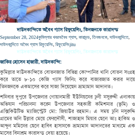
দাউদকান্দিতে অবৈধ গ্যাস রিফুয়েলিং, তিনজনকে কারাদন্ড
September 28, 2024
কুমিল্লার খবর
অবৈধ গ্যাস
,
কারাদন্ড
,
তিনজনকে
,
দাউদকান্দিতে
,
দাউদকান্দিতে অবৈধ গ্যাস রিফুয়েলিং
,
রিফুয়েলিং
jitu
দাউদকান্দিতে অবৈধ গ্যাস রিফুয়েলিং, তিনজনকে কারাদন্ড
জাকির হোসেন হাজারী, দাউদকান্দি:
কুমিল্লার দাউদকান্দিতে বোতলজাত বিভিন্ন কোম্পানির খালি বোতল সংগ্রহ
করে তাতে ৮-১০ কেজি গ্যাস ফিলিং করে বাজারজাত করার দায়ে
তিনজনকে একমাসের করে সাজা দিয়েছেন ভ্রাম্যমান আদালত।
শনিবার দুপুরে উপজেলার গোয়ালমারী ইউনিয়নের ঢুলী নসুরুদ্দী এলাকায়
অভিযান পরিচালনা করেন উপজেলার সহকারী কমিশনার (ভূমি) ও
এক্সিকিউটিভ ম্যাজিস্ট্রেট মো: জিয়াউর রহমান। এ সময় ঢুলি নসুরুদ্দি
গ্রামের অলি উল্লার মেয়ে ফেরদৌসী, শাজাহান মিয়ার ছেলে আঃ হাকিম ও
আব্দুল মমিনের ছেলে হাবিব হাসানকে ভ্রাম্যমান আদালতের মাধ্যমে এক
মাসের বিনাশ্রম কারাদন্ড দেয়া হয়েছে।