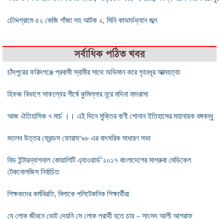
চৌদ্দগ্রামে ৫২ কেজি গাঁজা সহ আটক ২, মিনি কাভার্ডভ্যান জব্দ
সর্বাধিক পঠিত খবর
চাঁদপুরের ফরিদগঞ্জে প্রবাসী স্বামীর সাথে অভিমান করে গৃহবধূর আত্মহত্যা
হিফজ বিভাগে সাফল্যের শীর্ষে কুমিল্লার নূরে মদিনা মাদরাসা
আজ ঐতিহাসিক ৭ মার্চ ।। এই দিনে মুক্তির বাণী শোনান ইতিহাসের মহানায়ক বঙ্গবন্ধু
মতলব উত্তর ফ্রেন্ডস ফোরাম‘৯৮ এর বাৎসরিক সাধারণ সভা
বিড ইন্টারন্যাশনাল কোয়ালিটি এ্যাওয়ার্ড’২০১৭ বাংলাদেশের মাশরুবা মেডিকেল
টেকনোলজিস নির্বাচিত
শিক্ষকদের কর্মবিরতি, বিপাকে পলিটেকনিক শিক্ষার্থীরা
যে লোক জীবনে ভোট দেয়নি সে লোক প্রার্থী হতে চায় – সাংসদ আলী আশরাফ