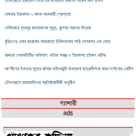
চৌদ্দগ্রামে হারল্যান স্টোর এর উদ্বোধন করলেন সাকিব আল হাসান
মেঘনায় ইয়াবাসহ ২ মাদক ব্যবসায়ী গ্রেপ্তার
দেবিদ্বারে গৃহবধুর রহস্যজনক মৃত্যু, ঝুলন্ত মরদেহ উদ্ধার
বুড়িচংয়ে এবার করোনায় আক্রান্ত চিকিৎসকের গাড়ি চালকসহ এক মেয়ে
বরুড়ায় সেনাবাহিনীর অভিযান: অবৈধ অস্ত্র ও ইয়াবাসহ দুইজন আটক
আ’লীগের ইফতার পন্ডের ঘটনায় দাউদকান্দি উপজেলা ছাত্রলীগকে কারণ দর্শানোর নোটিশ
চৌদ্দগ্রামে যায়যায়দিনের প্রতিষ্ঠাবার্ষিকী অনুষ্ঠিত
গ্যালারী
ads