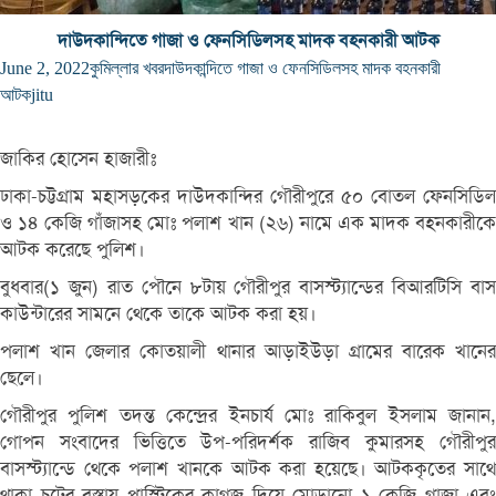
দাউদকান্দিতে গাজা ও ফেনসিডিলসহ মাদক বহনকারী আটক
June 2, 2022
কুমিল্লার খবর
দাউদকান্দিতে গাজা ও ফেনসিডিলসহ মাদক বহনকারী
আটক
jitu
জাকির হোসেন হাজারীঃ
ঢাকা-চট্টগ্রাম মহাসড়কের দাউদকান্দির গৌরীপুরে ৫০ বোতল ফেনসিডিল
ও ১৪ কেজি গাঁজাসহ মোঃ পলাশ খান (২৬) নামে এক মাদক বহনকারীকে
আটক করেছে পুলিশ।
বুধবার(১ জুন) রাত পৌনে ৮টায় গৌরীপুর বাসস্ট্যান্ডের বিআরটিসি বাস
কাউন্টারের সামনে থেকে তাকে আটক করা হয়।
পলাশ খান জেলার কোতয়ালী থানার আড়াইউড়া গ্রামের বারেক খানের
ছেলে।
গৌরীপুর পুলিশ তদন্ত কেন্দ্রের ইনচার্য মোঃ রাকিবুল ইসলাম জানান,
গোপন সংবাদের ভিত্তিতে উপ-পরিদর্শক রাজিব কুমারসহ গৌরীপুর
বাসস্ট্যান্ডে থেকে পলাশ খানকে আটক করা হয়েছে। আটককৃতের সাথে
থাকা চটের বস্তায় প্লাস্টিকের কাগজ দিয়ে মোড়ানো ১ কেজি গাজা এবং