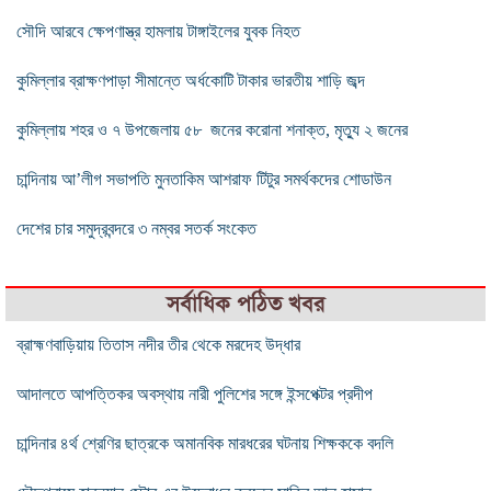
সৌদি আরবে ক্ষেপণাস্ত্র হামলায় টাঙ্গাইলের যুবক নিহত
কুমিল্লার ব্রাক্ষণপাড়া সীমান্তে অর্ধকোটি টাকার ভারতীয় শাড়ি জব্দ
কুমিল্লায় শহর ও ৭ উপজেলায় ৫৮ জনের করোনা শনাক্ত, মৃত্যু ২ জনের
চান্দিনায় আ’লীগ সভাপতি মুনতাকিম আশরাফ টিটুর সমর্থকদের শোডাউন
দেশের চার সমুদ্রবন্দরে ৩ নম্বর সতর্ক সংকেত
সর্বাধিক পঠিত খবর
ব্রাহ্মণবাড়িয়ায় তিতাস নদীর তীর থেকে মরদেহ উদ্ধার
আদালতে আপত্তিকর অবস্থায় নারী পুলিশের সঙ্গে ইন্সপেক্টর প্রদীপ
চান্দিনার ৪র্থ শ্রেণির ছাত্রকে অমানবিক মারধরের ঘটনায় শিক্ষককে বদলি