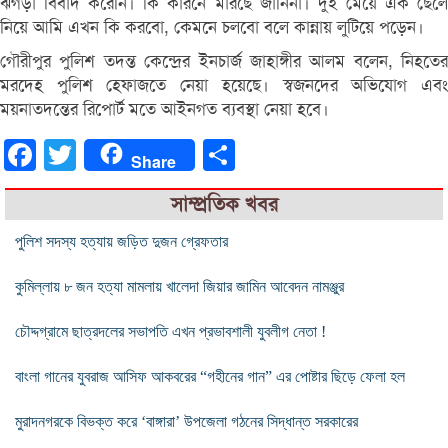
ঝগড়া বিবাদ করেনি। কি কারনে মারছে জানিনা। দুই মেয়ে এক ছেলে
নিয়ে আমি এখন কি করবো, কেমনে চলবো বলে কান্নায় লুটিয়ে পড়েন।
গৌরীপুর পুলিশ তদন্ত কেন্দ্রের ইনচার্জ জাহাঙ্গীর আলম বলেন, নিহতের
মরদেহ পুলিশ হেফাজতে নেয়া হয়েছে। স্বজনদের অভিযোগ এবং
ময়নাতদন্তের রিপোর্ট মতে আইনগত ব্যবস্থা নেয়া হবে।
Facebook
Twitter
Share
Share
সাম্প্রতিক খবর
পুলিশ সদস্য হত্যায় জড়িত দুজন গ্রেফতার
কুমিল্লায় ৮ জন হত্যা মামলায় খালেদা জিয়ার জামিন আবেদন নামঞ্জুর
চৌদ্দগ্রামে ছাত্রদলের সভাপতি এখন প্রভাবশালী যুবলীগ নেতা !
বাংলা গানের যুবরাজ আসিফ আকবরের “গহীনের গান” এর পোষ্টার ছিড়ে ফেলা হল
মুরাদনগরকে বিভক্ত করে ‘বাঙ্গারা’ উপজেলা গঠনের সিদ্ধান্ত সরকারের