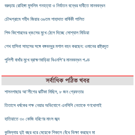
বরুড়ায় রোহিঙ্গা মুসলিম গনহত্যা ও নির্যাতন বন্ধের দাবীতে মানববন্ধন
চৌদ্দগ্রামে শহীদ জিয়ার ৩৬তম শাহাদাত বার্ষিকী পালিত
শিশু কিশোরদের ধ্বংসের মুখে ঠেলে দিচ্ছে সোশ্যাল মিডিয়া
শেখ হাসিনা সাহসের সঙ্গে বঙ্গবন্ধুর মশাল বহন করছেন: ওমানের রাষ্ট্রদূত
পুলিশী বাধাঁর মুখে ব্রাহ্মণবাড়িয়া বিএনপি’র মানববন্ধন পণ্ড
সর্বাধিক পঠিত খবর
শাসনগাছায় আ’লীগের ঝটিকা মিছিল, ৮ জন গ্রেফতার
তিতাসে ধর্ষকের পক্ষ নেয়ার অভিযোগে এনসিপি নেতাকে গণধোলাই
হাতিয়াতে ৩০ কেজি হরিণের মাংস জব্দ
কুমিল্লায় দুই বছর ধরে মেয়েকে শিকলে বেঁধে ভিক্ষা করছেন মা