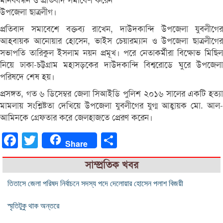
মানববন্ধন ও প্রতিবাদ সমাবেশ করেন
উপজেলা ছাত্রলীগ।
প্রতিবাদ সমাবেশে বক্তব্য রাখেন, দাউদকান্দি উপজেলা যুবলীগের
আহবায়ক আনোয়ার হোসেন, ভাইস চেয়ারম্যান ও উপজেলা ছাত্রলীগের
সভাপতি তারিকুল ইসলাম নয়ন প্রমূখ। পরে নেতাকর্মীরা বিক্ষোভ মিছিল
নিয়ে ঢাকা-চট্টগ্রাম মহাসড়কের দাউদকান্দি বিশ্বরোডে ঘুরে উপজেলা
পরিষদে শেষ হয়।
প্রসঙ্গত, গত ৬ ডিসেম্বর জেলা সিআইডি পুলিশ ২০১৬ সালের একটি হত্যা
মামলায় সংশ্লিষ্টতা দেখিয়ে উপজেলা যুবলীগের যুগ্ম আহ্বায়ক মো. আল-
আমিনকে গ্রেফতার করে জেলহাজতে প্রেরণ করেন।
Facebook
Twitter
Share
Share
সাম্প্রতিক খবর
তিতাসে জেলা পরিষদ নির্বাচনে সদস্য পদে দেলোয়ার হোসেন পলাশ বিজয়ী
স্মৃতিটুকু থাক অন্তরে