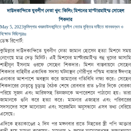
দাউদকান্দিতে যুবলীগ নেতা খুন: কিলিং মিশনের মাস্টারমাইন্ড সোহেল
শিকদার
May 5, 2023
কুমিল্লার খবর
দাউদকান্দিতে যুবলীগ নেতার মুক্তির দাবীতে মানববন্ধন ও
বিক্ষোভ মিছিল
jitu
ডেস্ক রিপোর্ট:
কুমিল্লার দাউদকান্দিতে যুবলীগ নেতা জামাল হোসেন হত্যা মিশনে সময়
লেগেছে মাত্র দেড় মিনিট। এই মিশনের মাস্টারমাইন্ড বহু খুনের আসামি
শাহীনুল ইসলাম ওরফে সোহেল শিকদার। মিশন বাস্তবায়নে সোহেল
শিকদার বাহিনীর একাধিক সদস্য ঘটনাস্থল গৌরীপুর পশ্চিম বাজার ঈদগাহ
এলাকার আশপাশে অবস্থান করে জামালের গতিবিধি লক্ষ্য করে। সোহেল
শিকদারের নেতৃত্বে চূড়ান্ত বৈঠক শেষে রোববার রাত ৮টার দিকে বোরকা
পরিয়ে সুজন এবং আরিফসহ তিনজনকে অপারেশনে পাঠানো হয়। তারা
জামালকে গুলি করে হত্যা করে। মামলার এজাহার এবং পরিবারের
সদস্যদের সঙ্গে আলোচনা এবং সরেজমিন অনুসন্ধানে এসব তথ্য বেরিয়ে
এসেছে।
এদিকে হত্যাকাণ্ডের ২ দিন পর মঙ্গলবার রাতে নিহতের স্ত্রী পপি আক্তার
বাদী হয়ে মামলা করেছেন। মামলায় ৯ জনের নামোল্লেখসহ অজ্ঞাতনামা