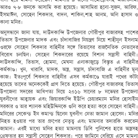
আরও ৭-৮ জনকে আসামি করা হয়েছে। আসামিরা হলো-সুজন, আরিফ,
ইসমাঈল, সোহেল শিকদার, বাদল, শাকিল,শাহ আলম, অলি হাসান ও
কালা মনির।
অনুসন্ধানে জানা যায়, দাউদকান্দি উপজেলার গৌরীপুর বাজারসহ পাশের
তিতাস উপজেলার মাদক এবং চাঁদাবাজির নিয়ন্ত্রণ নিয়ে শাহীনুল ইসলাম
ওরফে সোহেল শিকদার বাহিনীর সঙ্গে তিতাসের রাজনৈতিক নেতাদের
বিরোধ চলছিল। সোহেল শিকদারের রয়েছে বিশাল সন্ত্রাসী বাহিনী।
দাউদকান্দি, তিতাস, হোমনা, মেঘনা এলাকাজুড়ে বিস্তৃত এ বাহিনীর
কর্মকাণ্ড। খুন, খারাবি, মাদক, অস্ত্র, সন্ত্রাস, চাঁদাবাজি এ বাহিনীর মূল
কাজ। ইতঃপূর্বে শিকদার বাহিনীর এসব কর্মকাণ্ডে যারাই পথের কাঁটা
হয়েছে তাদের অনেককেই প্রাণ দিতে হয়েছে। গৌরীপুর বাজারসহ তিতাস
উপজেলা সদরের আধিপত্য নিয়ে ২০১৬ সালের ৮ নভেম্বর উপজেলা
যুবলীগের আহ্বায়ক এবং জিয়ারকান্দি ইউপি চেয়ারম্যান মনির হোসাইন
সরকার ও তার শ্যালক মহিউদ্দিনকে গুলি করে হত্যা করে সোহেল বাহিনী।
মনিরের সেকেন্ড ইন কমান্ড ছিলেন যুবলীগ নেতা জামাল হোসেন। মনির
নিহত হওয়ার পর তার গ্রুপের নেতৃত্ব এবং মামলার তদারকি করতেন
জামাল। এরই মাধ্যে মনির হত্যা মামলায় ডিবি পুলিশের হাতে অস্ত্রসহ
গ্রেফতার হন সন্ত্রাসী সোহেল শিকদার। পরে জামিনে বেরিয়ে এসে মামলা