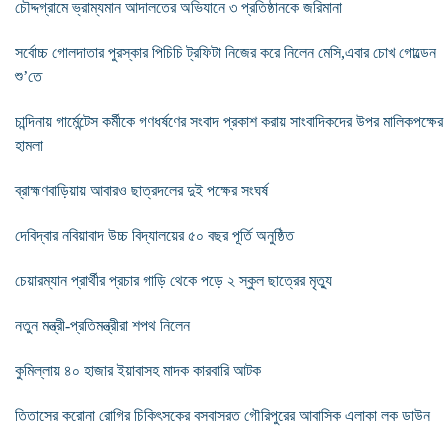
চৌদ্দগ্রামে ভ্রাম্যমান আদালতের অভিযানে ৩ প্রতিষ্ঠানকে জরিমানা
সর্বোচ্চ গোলদাতার পুরস্কার পিচিচি ট্রফিটা নিজের করে নিলেন মেসি,এবার চোখ গোল্ডেন
শু’তে
চান্দিনায় গার্মেন্টেস কর্মীকে গণধর্ষণের সংবাদ প্রকাশ করায় সাংবাদিকদের উপর মালিকপক্ষের
হামলা
ব্রাহ্মণবাড়িয়ায় আবারও ছাত্রদলের দুই পক্ষের সংঘর্ষ
দেবিদ্বার নবিয়াবাদ উচ্চ বিদ্যালয়ের ৫০ বছর পূর্তি অনুষ্ঠিত
চেয়ারম্যান প্রার্থীর প্রচার গাড়ি থেকে পড়ে ২ স্কুল ছাত্রের মৃত্যু
নতুন মন্ত্রী-প্রতিমন্ত্রীরা শপথ নিলেন
কুমিল্লায় ৪০ হাজার ইয়াবাসহ মাদক কারবারি আটক
তিতাসের করোনা রোগির চিকিৎসকের বসবাসরত গৌরিপুরের আবাসিক এলাকা লক ডাউন