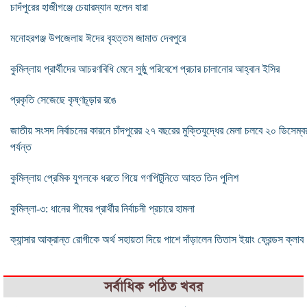
চাদঁপুরের হাজীগঞ্জে চেয়ারম্যান হলেন যারা
মনোহরগঞ্জ উপজেলায় ঈদের বৃহত্তম জামাত দেবপুরে
কুমিল্লায় প্রার্থীদের আচরণবিধি মেনে সুষ্ঠু পরিবেশে প্রচার চালানোর আহ্বান ইসির
প্রকৃতি সেজেছে কৃষ্ণচূড়ার রঙে
জাতীয় সংসদ নির্বাচনের কারনে চাঁদপুরের ২৭ বছরের মুক্তিযুদ্ধের মেলা চলবে ২০ ডিসেম্ব
পর্যন্ত
কুমিল্লায় প্রেমিক যুগলকে ধরতে গিয়ে গণপিটুনিতে আহত তিন পুলিশ
কুমিল্লা-৩: ধানের শীষের প্রার্থীর নির্বাচনী প্রচারে হামলা
ক্যান্সার আক্রান্ত রোগীকে অর্থ সহায়তা দিয়ে পাশে দাঁড়ালেন তিতাস ইয়াং ফ্রেন্ডস ক্লাব
সর্বাধিক পঠিত খবর