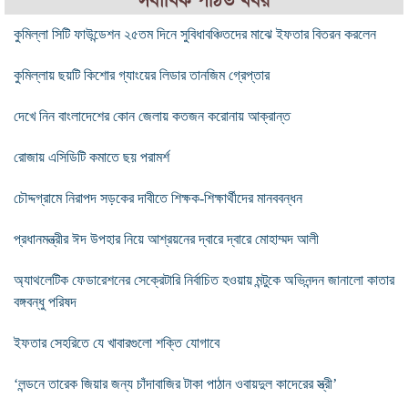
সর্বাধিক পঠিত খবর
কুমিল্লা সিটি ফাউন্ডেশন ২৫তম দিনে সুবিধাবঞ্চিতদের মাঝে ইফতার বিতরন করলেন
কুমিল্লায় ছয়টি কিশোর গ্যাংয়ের লিডার তানজিম গ্রেপ্তার
দেখে নিন বাংলাদেশের কোন জেলায় কতজন করোনায় আক্রান্ত
রোজায় এসিডিটি কমাতে ছয় পরামর্শ
চৌদ্দগ্রামে নিরাপদ সড়কের দাবীতে শিক্ষক-শিক্ষার্থীদের মানববন্ধন
প্রধানমন্ত্রীর ঈদ উপহার নিয়ে আশ্রয়নের দ্বারে দ্বারে মোহাম্মদ আলী
অ্যাথলেটিক ফেডারেশনের সেক্রেটারি নির্বাচিত হওয়ায় মন্টুকে অভিনন্দন জানালো কাতার
বঙ্গবন্ধু পরিষদ
ইফতার সেহরিতে যে খাবারগুলো শক্তি যোগাবে
‘লন্ডনে তারেক জিয়ার জন্য চাঁদাবাজির টাকা পাঠান ওবায়দুল কাদেরের স্ত্রী’