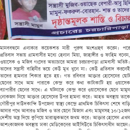
মানববন্ধনে এলাকার কয়েকশত নারী পুরুষ অংশগ্রহণ করেন। পরে
প্রতিবাদ সভায় গ্রামবাসীর মধ্যে হেলাল মিয়া, জাহাঙ্গীর ও ফাহিম বলেন,
ওয়াসেক ও মজিব গংদের অত্যাচারে আমরা চরচারপাড়া গ্রামবাসী অতিষ্ট।
তাদের সন্ত্রাসী বাহিনীর ভয়ে কেউ মুখ খুলে না। কেউ প্রতিবাদ করলেই
তাদের হামলার শিকার হতে হয়। গত রবিবার আক্তার হোসেনের ছোট
ছেলের সাথে আম পারাকে কেন্দ্র করে কথা কাটাকাটি হয় ওয়াসেক
ব্যাপারীর ছেলের সাথে। এ ঘটনাকে কেন্দ্র করে ওয়াসেকের ছেলে মামুন
লোকজন নিয়ে আক্তার হোসেনের উপর হামলা করে। আহত অবস্থায় তাকে
গৌরীপুর দাউদকান্দি উপজেলা স্বাস্থ্য কেন্দ্রে প্রাথমিক চিকিৎসা শেষে বাড়ি
আনার পথে আবারও মজিব ও তার ছেলে মিজান এবং মামুনসহ ১০/১২জন
দেশীয় অস্ত্র দিয়ে কুপিয়ে মারাত্মকভাবে জখম করে। আক্তার হোসেন এখন
আশংকাজনক অবস্থায় ঢাকা মেডিকেলের আইসিউতে চিকিৎসাধীন আছেন।