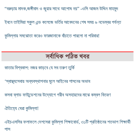
“বরুড়ায় মাদক,জঙ্গীবাদ ও জুয়ার সাথে আপোষ নয়” -ওসি আজম উদ্দিন মাহমুদ
ইবনে তাইমিয়া স্কুল এন্ড কলেজে ভর্তির আবেদনের শেষ সময় ৬ নভেম্বর পর্যন্ত
কুমিল্লায় সমঝোতা করেও ফারজানাকে বাঁচাতে পারলো না পরিবার!
সর্বাধিক পঠিত খবর
কাতার বিশ্বকাপ: নজর কাড়বে যে সব তরুণ তুর্কি
‘স্বাস্থ্যসেবায় অব্যবস্থাপনার মূলে আইনের শাসনের অভাব
কসবা ব্লাড ফাউন্ডেশনের উদ্যোগে গরীব অসহায়দের মাঝে কম্বল বিতরণ
ঐতিহ্যে ঘেরা কুমিল্লা!
এইচএসসির ফলাফলে দেশসেরা কুমিল্লা শিক্ষাবোর্ড, ৩১টি প্রতিষ্ঠানের শতভাগ শিক্ষার্থী
পাস