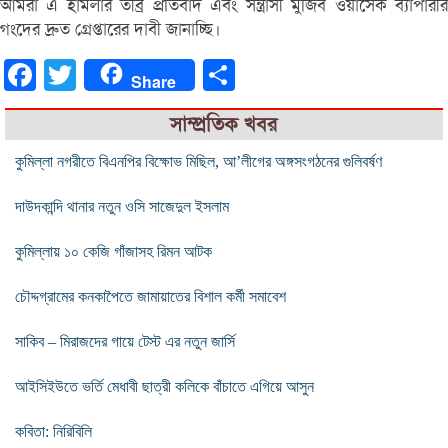
আমরা এ হামলার তীব্র প্রতিবাদ এবং সন্ত্রাসী মুজিব ওয়াসেক ব্যাপারীর
গংদের দ্রুত গ্রেপ্তারের দাবী জানাচ্ছি।
Facebook
Twitter
Share
Share
সাম্প্রতিক খবর
কুমিল্লা নগরীতে বিএনপির বিক্ষোভ মিছিল, আ’লীগের অঙ্গসংগঠনের গুলিবর্ষণ
দাউদকান্দি থানার নতুন ওসি সাজেদুল ইসলাম
কুমিল্লায় ১০ কেজি গাঁজাসহ রিমন আটক
চৌদ্দগ্রামের কনকাপৈতে জামায়াতের বিশাল কর্মী সমাবেশ
সাকিব – মিরাজদের গায়ে টেস্ট এর নতুন জার্সি
আইসিইউতে ভর্তি মেধাবী ছাত্রী কলিকে বাঁচাতে এগিয়ে আসুন
কবিতা: নিরিবিলি