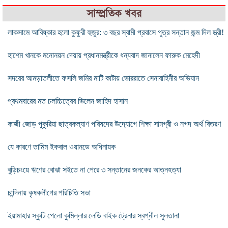
সাম্প্রতিক খবর
লাকসামে আবিষ্কার হলো কুফুরী হুজুর: ৩ বছর স্বামী প্রবাসে পুত্র সন্তান জন্ম দিল স্ত্রী!
হাশেম খানকে মনোনয়ন দেয়ায় প্রধানমন্ত্রীকে ধন্যবাদ জানালেন ফারুক মেহেদী
সদরের আমড়াতলীতে ফসলি জমির মাটি কাটায় ভোররাতে সেনাবাহিনীর অভিযান
প্রথমবারের মত চলচ্চিত্রের ভিলেন জাহিদ হাসান
কাজী জোড় পুকুরিয়া ছাত্রকল্যাণ পরিষদের উদ্যোগে শিক্ষা সামগ্রী ও নগদ অর্থ বিতরণ
যে কারণে তামিম ইকবাল ওয়ানডে অধিনায়ক
বুড়িচংয়ে ঋণের বোঝা সইতে না পেরে ৩ সন্তানের জনকের আত্নহত্যা
চান্দিনায় কৃষকলীগের পরিচিতি সভা
ইয়ামাহার স্কুটি পেলো কুমিল্লার লেডি বাইক ট্রেনার স্বপ্নীল সুলতানা