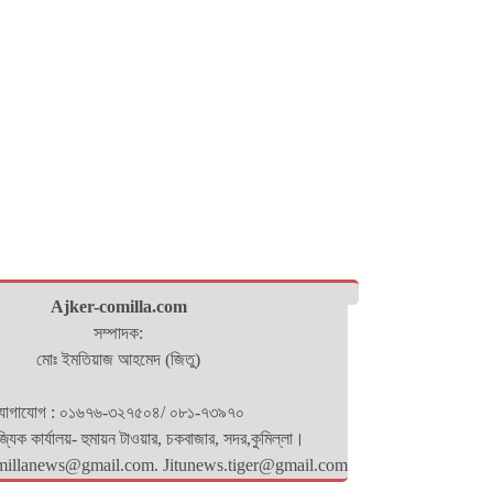
Ajker-comilla.com
সম্পাদক:
মোঃ ইমতিয়াজ আহমেদ (জিতু)
োগাযোগ : ০১৬৭৬-৩২৭৫০৪/ ০৮১-৭৩৯৭০
িজ্যিক কার্যালয়- হুমায়ন টাওয়ার, চকবাজার, সদর,কুমিল্লা।
millanews@gmail.com. Jitunews.tiger@gmail.com