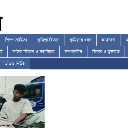
শিল্প-সাহিত্য
কুমিল্লা বিভাগ
কুমিল্লার খবর
আদালত
আ
্ম
লাইফ স্টাইল ও ক্যারিয়ার
সম্পাদকীয়
ফিচার ও মুক্তমত
ভিডিও নিউজ