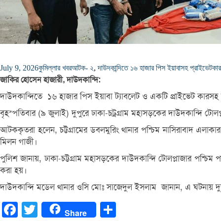
July 9, 2026
কুমিল্লার খবর
আটক- ২
,
দাউদকান্দিতে ১৬ হাজার পিস ইয়াবাসহ প্রাইভেটকার 
জাকির হোসেন হাজারী, দাউদকান্দি:
দাউদকান্দিতে ১৬ হাজার পিস ইয়াবা ট্যাবলেট ও একটি প্রাইভেট কারস
বৃহস্পতিবার (৯ জুলাই) দুপুরে ঢাকা-চট্রগ্রাম মহাসড়কের দাউদকান্দি ট
আটককৃতরা হলেন, চট্টগ্রামের ডবলমুরিং থানার পশ্চিম নাসিরাবাদ এলাকা
মিলন গাজী।
পুলিশ জানায়, ঢাকা-চট্টগ্রাম মহাসড়কের দাউদকান্দি টোলপ্লাজার পশ্চি
করা হয়।
দাউদকান্দি মডেল থানার ওসি মোঃ সাজেদুল ইসলাম জানান, এ ঘটনায় দুজনকে 
Facebook
Twitter
Share
Share