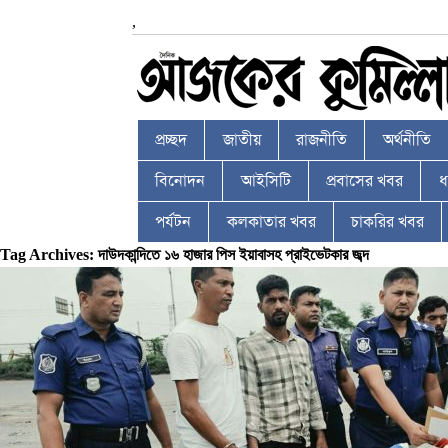
,
প্রচ্ছদ
জাতীয়
রাজনীতি
অর্থনীতি
বিনোদন
আইসিটি
প্রবাসের খবর
ধর
পর্যটন
কলকাতার খবর
চাকরির খবর
Tag Archives: দাউদকান্দিতে ১৬ হাজার পিস ইয়াবাসহ প্রাইভেটকার জব্দ